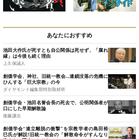
あなたにおすすめ
池田大作氏が死すとも自公関係は死せず、「腐れ
縁」は今後も続く理由
上久保誠人
創価学会、神社、旧統一教会...連鎖没落の危機に
ひんする「巨大宗教」の今
ダイヤモンド編集部特別取材班
創価学会・池田名誉会長の死去で、公明関係者が
口にした早期解散論
後藤謙次
創価学会“連立離脱の衝撃”を宗教学者の島田裕
巳氏が解説!旧統一教会の「解散命令がすんなり