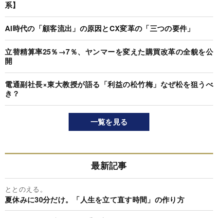
系】
AI時代の「顧客流出」の原因とCX変革の「三つの要件」
立替精算率25％→7％、ヤンマーを変えた購買改革の全貌を公
開
電通副社長×東大教授が語る「利益の松竹梅」なぜ松を狙うべ
き？
一覧を見る
最新記事
ととのえる。
夏休みに30分だけ。「人生を立て直す時間」の作り方