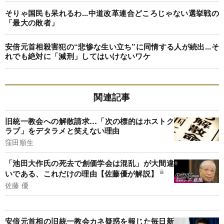
そりゃ国民も呆れるわ...中道改革連合どころじゃない選挙戦の
「最大の敗者」
安倍元首相殺害犯の“悲惨な生い立ち”に同情する人が続出...そ
れでも絶対に「減刑」してはいけないワケ
関連記事
旧統一教会への解散請求…「次の標的はホストク
ラブ」をデタラメと笑えない理由
窪田順生
「池田大作氏の死去で創価学会は混乱」が大間違
いである、これだけの理由【佐藤優が解説】
佐藤 優
安倍元首相の旧統一教会カネ疑惑を報じた毎日新