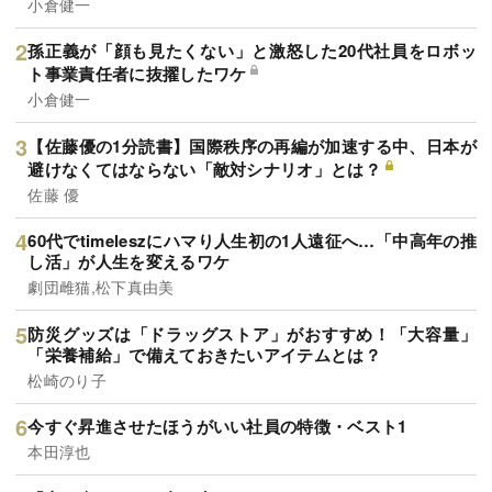
小倉健一
孫正義が「顔も見たくない」と激怒した20代社員をロボッ
ト事業責任者に抜擢したワケ
小倉健一
【佐藤優の1分読書】国際秩序の再編が加速する中、日本が
避けなくてはならない「敵対シナリオ」とは？
佐藤 優
60代でtimeleszにハマり人生初の1人遠征へ…「中高年の推
し活」が人生を変えるワケ
劇団雌猫,松下真由美
防災グッズは「ドラッグストア」がおすすめ！「大容量」
「栄養補給」で備えておきたいアイテムとは？
松崎のり子
今すぐ昇進させたほうがいい社員の特徴・ベスト1
本田淳也