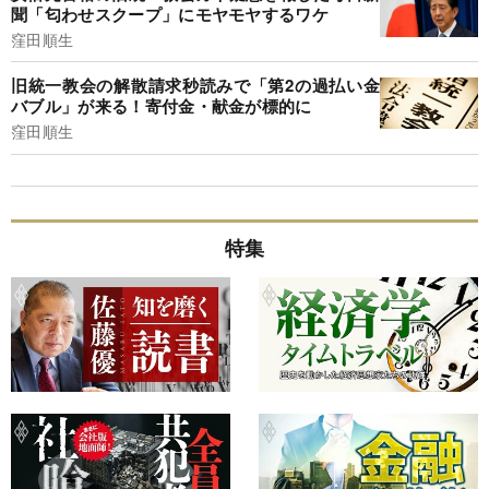
聞「匂わせスクープ」にモヤモヤするワケ
窪田順生
旧統一教会の解散請求秒読みで「第2の過払い金
バブル」が来る！寄付金・献金が標的に
窪田順生
特集