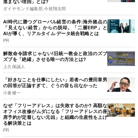
進まない理由」とは?
ダイヤモンド編集部,今枝翔太郎
AI時代に勝つグローバル経営の条件:海外拠点の
「見えない経営」からの脱却。「二層ERP」と
AIが導く、リアルタイム·データ統合戦略とは
PR
解散命令請求じゃない!旧統一教会と政治のズブ
ズブを「絶縁」させる唯一の方法とは?
上久保誠人
「好きなことを仕事にしたい」若者への豊田章男
の回答が正論すぎて、ぐうの音も出なかった
小倉健一
なぜ「フリーアドレス」は失敗するのか? 高額な
オフィス改修がムダになる「フリーアドレスの座
席予約が定着しない元凶」と組織の生産性を上げ
る解決策とは
PR