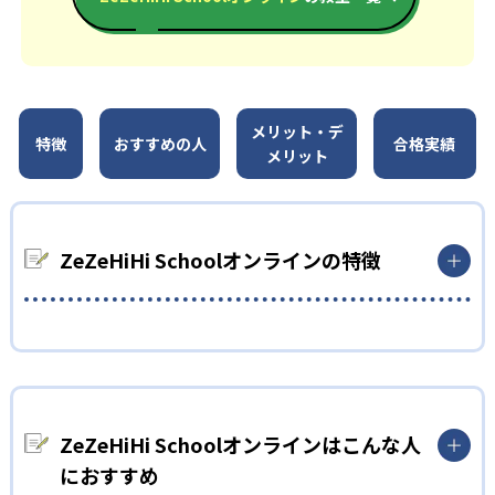
メリット・デ
特徴
おすすめの人
合格実績
メリット
ZeZeHiHi Schoolオンラインの特徴
01
プロ講師×専任講師
ZeZeHiHiSchoolでは、プロ講師×専任講師のハイブリッド個別
指導を実施。多くの指名を受ける算数講師といった実績あるプ
ロ講師の個別指導も、ハイブリッド個別指導により費用を抑え
ZeZeHiHi Schoolオンラインはこんな人
て受講可能。
におすすめ