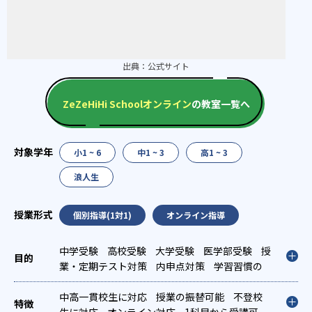
出典：
公式サイト
ZeZeHiHi Schoolオンライン
の教室一覧へ
小1 ~ 6
中1 ~ 3
高1 ~ 3
浪人生
個別指導(1対1)
オンライン指導
中学受験
高校受験
大学受験
医学部受験
授
業・定期テスト対策
内申点対策
学習習慣の
定着
総合型選抜(旧AO)対策
推薦入試対策
学校別特化対策
中高一貫校生に対応
国公立大対策
授業の振替可能
私大対策
不登校
共通
テスト対策
生に対応
オンライン対応
英検(英語検定)対策
1科目から受講可
漢検(漢字検