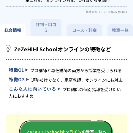
定)対策
能
季節講習のみの受講可
数学特化対策
英語・英会話特化対
自習室あり
最終更新日： 2026年07月08日
策
その他科目別特化対策
評判・口コ
総合情報
ミ
コース・料金
教室一覧
ZeZeHiHi Schoolオンラインの特徴など
特徴
01
プロ講師と専任講師の両方から授業を受けられる
特徴
02
通塾だけでなく、家庭教師、オンラインにも対応
こんな人に向いている
プロ講師の個別指導を受けたい
人におすすめ
ZeZeHiHi Schoolオンライン
の教室一覧へ