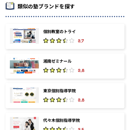
類似の塾ブランドを探す
個別教室のトライ
3.7
湘南ゼミナール
3.8
東京個別指導学院
3.8
代々木個別指導学院
3.5