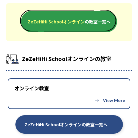
ZeZeHiHiSchoolの2022年度の合格実績は下記の通りである。
中学校の合格実績
ZeZeHiHi Schoolオンライン
の教室一覧へ
-
慶應義塾大学付属中等部
-
早稲田大学付属佐賀中学
-
青山学院大学付属中等部
ZeZeHiHi Schoolオンラインの教室
高校の合格実績
オンライン教室
-
-
成城学園高校
東洋大学京北高校
大学の合格実績
ZeZeHiHi Schoolオンラインの教室一覧へ
-
お茶の水女子大学