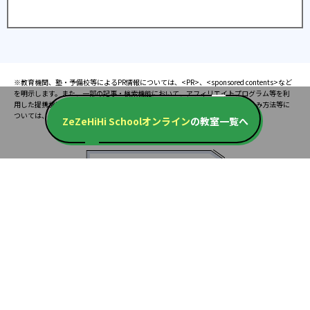
※教育機関、塾・予備校等によるPR情報については、<PR>、<sponsored contents>など
を明示します。また、一部の記事・検索機能において、アフィリエイトプログラム等を利
用した提携機関・企業のサービス紹介を行っています。サービス内容や申し込み方法等に
ついては、リンク先の各サービスのページにある詳細情報を確認してください。
ZeZeHiHi Schoolオンライン
の教室一覧へ
お知らせ
2025.08.23
塾・予備校 合格実績ランキングの詳細
2024.10.31
アンケート調査について
2023.03.23
ダイヤモンド教育ラボのオープンについて