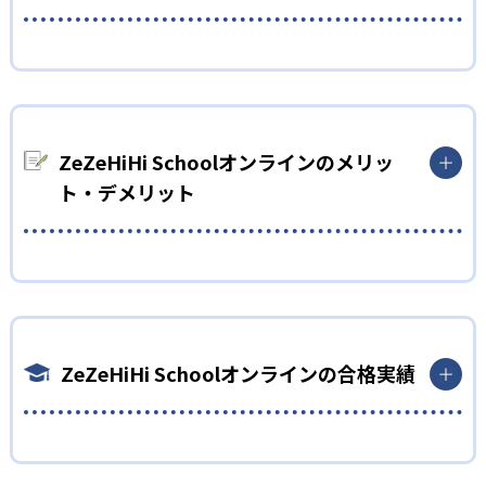
プロ講師の授業を個別指導で受講したい子ども向け
指名率が高い講師や元大手予備校で授業満足度の高かった講師
など、実績のあるプロ講師の授業を個別指導で受講できる。さ
らに、専任講師によりきめ細やかなサポートも実現。
ZeZeHiHi Schoolオンラインのメリッ
ト・デメリット
どんなメリットがある？
ZeZeHiHiSchoolの最大のメリットは、安価にプロ講師の授業を
受けられる点だ。プロ講師×専任講師のハイブリッド授業によ
り、安価な授業料金を実現している。
ZeZeHiHi Schoolオンラインの合格実績
どんなデメリットがある？
一方、専任講師の授業は保証されていない点が不明瞭で不安点
ZeZeHiHi Schoolオンラインの合格実績は？
だ。プロ講師にばかり目を向けず、専任講師の授業も体験授業
でしっかり見極めたい。