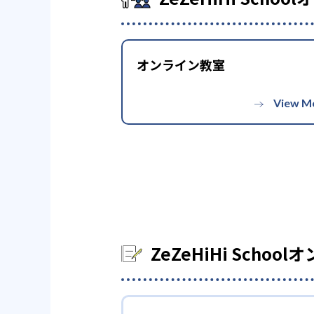
-
成城学園高校
大学の合格実績
オンライン教室
-
お茶の水女子大学
ZeZeHiHi Sch