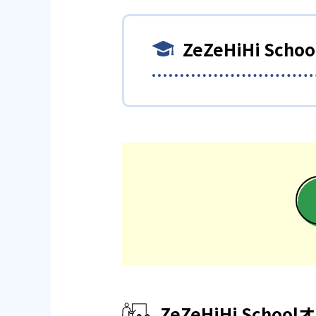
ZeZeHiHiSchoolの最
り、安価な授業料金を実現して
ZeZeHiHi S
どんなデメリットがある
ZeZeHiHi School
一方、専任講師の授業は保証さ
しっかり見極めたい。
ZeZeHiHiSchoolの202
中学校の合格実績
慶應義塾大学付属中等部
高校の合格実績
ZeZeHiHi Scho