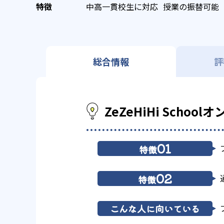
中高一貫校生に対応
授業の振替可能
総合情報
評
ZeZeHiHi Scho
01
特徴
02
特徴
こんな人に向いている