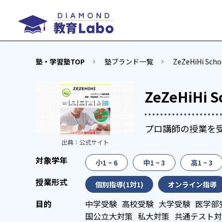
塾・学習塾TOP
塾ブランド一覧
ZeZeHiHi S
ZeZeHiHi
プロ講師の授業を
出典：
公式サイト
小1 ~ 6
中1 ~ 3
高1 ~ 3
個別指導(1対1)
オンライン指導
中学受験
高校受験
大学受験
医学部
国公立大対策
私大対策
共通テスト対