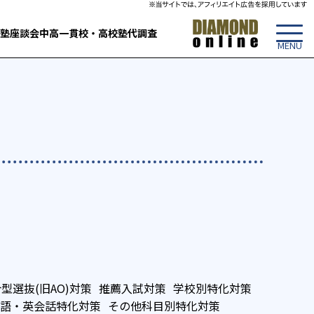
塾
座談会
中高一貫校・高校
塾代調査
型選抜(旧AO)対策
推薦入試対策
学校別特化対策
語・英会話特化対策
その他科目別特化対策