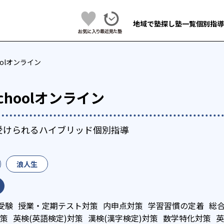
地域で塾探し
塾一覧
個別指導
choolオンライン
 Schoolオンライン
受けられるハイブリッド個別指導
浪人生
受験
授業・定期テスト対策
内申点対策
学習習慣の定着
総合
策
英検(英語検定)対策
漢検(漢字検定)対策
数学特化対策
英