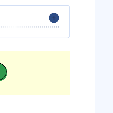
×専任講師のハイブリッド授業によ
ず、専任講師の授業も体験授業で
-
大学付属中等部