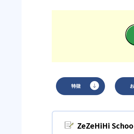
特徴
ZeZeHiHi Sc