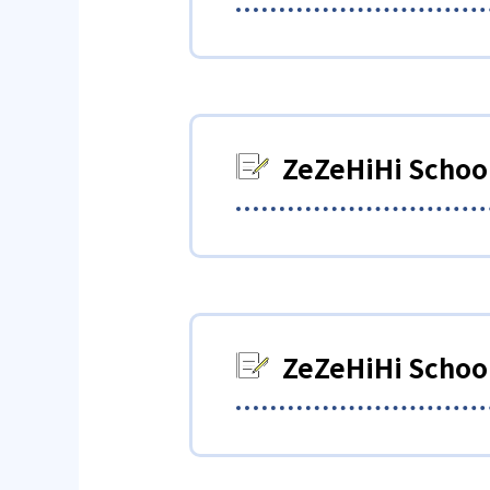
01
プロ講師×
ZeZeHiHiSchoolでは
ロ講師の個別指導も、ハイブリ
ZeZeHiHi S
プロ講師の授業を個別指
指名率が高い講師や元大手予備
に、専任講師によりきめ細やか
ZeZeHiHi S
どんなメリットがある？