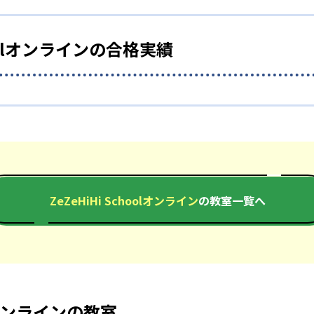
大のメリットは、安価にプロ講師の授業を受けられる点だ。プロ講師
いる。
choolオンラインの合格実績
？
オンラインの合格実績は？
れていない点が不明瞭で不安点だ。プロ講師にばかり目を向け
2年度の合格実績は下記の通りである。
ZeZeHiHi Schoolオンライン
の教室一覧へ
-
-
早稲田大学付属佐賀中学
青山学院
olオンラインの教室