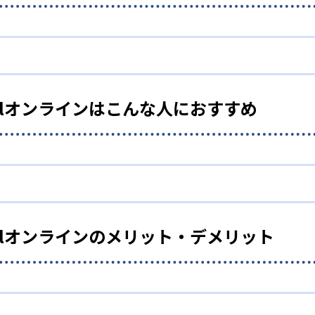
専任講師
、プロ講師×専任講師のハイブリッド個別指導を実施。多くの指名を
ッド個別指導により費用を抑えて受講可能。
choolオンラインはこんな人におすすめ
導で受講したい子ども向け
校で授業満足度の高かった講師など、実績のあるプロ講師の授
なサポートも実現。
choolオンラインのメリット・デメリット