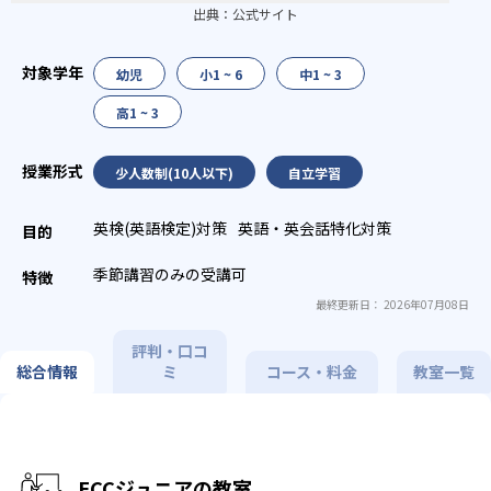
出典：
公式サイト
幼児
小1 ~ 6
中1 ~ 3
高1 ~ 3
少人数制(10人以下)
自立学習
英検(英語検定)対策
英語・英会話特化対策
季節講習のみの受講可
最終更新日： 2026年07月08日
評判・口コ
総合情報
ミ
コース・料金
教室一覧
ECCジュニアの教室