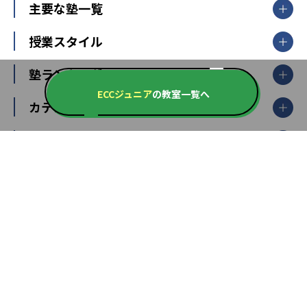
北海道・東北
主要な塾一覧
北海道
青森県
岩手県
宮城県
秋田県
【掲載塾一覧を見る】
授業スタイル
山形県
福島県
臨海セミナー
関東
個別指導
塾ランキング
東京個別指導学院
東京都
神奈川県
埼玉県
千葉県
茨城県
集団授業
個別指導塾TOMAS
ECCジュニア
の教室一覧へ
栃木県
群馬県
中学受験ランキング
カテゴリ別記事一覧
オンライン指導
明光義塾
大学受験ランキング
北陸
映像授業
ナビ個別指導学院
中学受験
特集
新潟県
富山県
石川県
福井県
個別教室のトライ
高校受験
東進ハイスクール
中部
開成番長直伝！子どもの受験を成功させる方法
中高一貫校・高校
大学受験
武田塾
愛知県
静岡県
岐阜県
三重県
長野県
令和時代の失敗しない塾選び
資格取得・学び直し
山梨県
2020年代の教育
中学入試最前線
教育費・塾代
中学受験最前線
近畿
てら先生の教育業界基本メソッド
座談会
大学入試改革
大阪府
運動と遊びを考える
兵庫県
京都府
奈良県
和歌山県
教育全般
親子で極める家庭学習
滋賀県
令和の大学受験は情報戦！
大学受験塾の選び方
ママテクエグザム
情報Ⅰ、数学が苦手な人注目！最短距離の学力
中学受験に熱心な市区町村ランキング
中国
進化する中高一貫校・高校
アップ法
小学校受験
鳥取県
島根県
岡山県
広島県
山口県