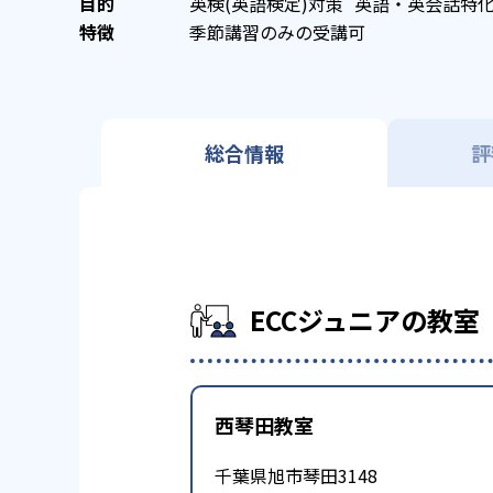
英検(英語検定)対策
英語・英会話特
季節講習のみの受講可
総合情報
評
ECCジュニアの教室
西琴田教室
千葉県旭市琴田3148