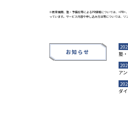
※教育機関、塾・予備校等によるPR情報については、<PR>、
っています。サービス内容や申し込み方法等については、リ
202
お知らせ
塾・
202
アン
202
ダイ