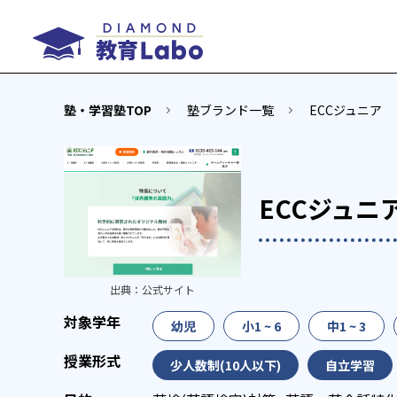
塾・学習塾TOP
塾ブランド一覧
ECCジュニア
ECCジュニ
出典：
公式サイト
幼児
小1 ~ 6
中1 ~ 3
少人数制(10人以下)
自立学習