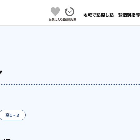
地域で塾探し
塾一覧
個別指導
ア
高1 ~ 3