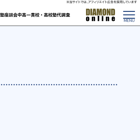
塾
座談会
中高一貫校・高校
塾代調査