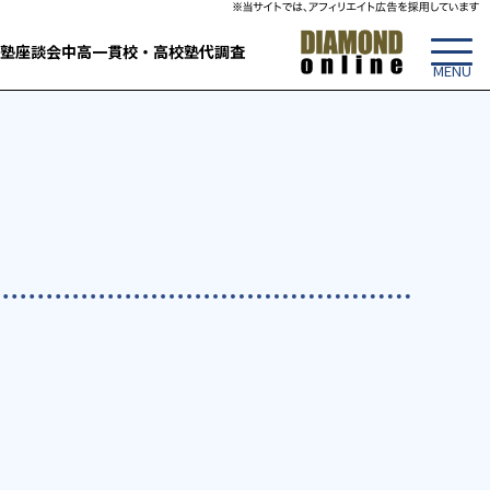
塾
座談会
中高一貫校・高校
塾代調査