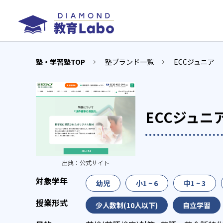
塾・学習塾TOP
塾ブランド一覧
ECCジュニア
ECCジュニ
出典：
公式サイト
幼児
小1 ~ 6
中1 ~ 3
少人数制(10人以下)
自立学習