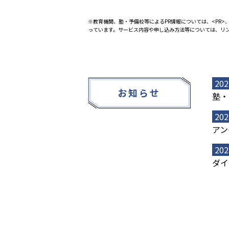
※教育機関、塾・予備校等によるPR情報については、<PR>、
っています。サービス内容や申し込み方法等については、リ
202
お知らせ
塾・
202
アン
202
ダイ