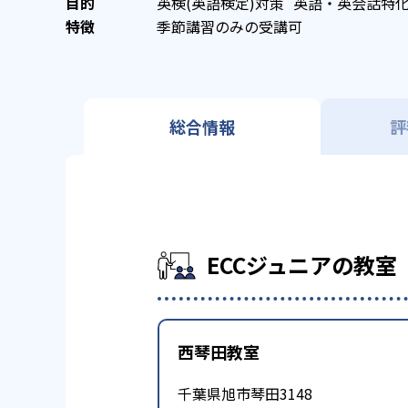
英検(英語検定)対策
英語・英会話特
季節講習のみの受講可
総合情報
評
ECCジュニアの教室
西琴田教室
千葉県旭市琴田3148