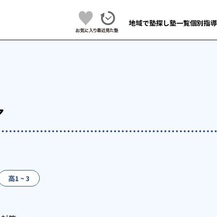
地域で塾探し
塾一覧
個別指導
ア
高1 ~ 3