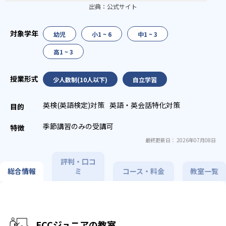
出典：
公式サイト
幼児
小1 ~ 6
中1 ~ 3
高1 ~ 3
少人数制(10人以下)
自立学習
英検(英語検定)対策
英語・英会話特化対策
季節講習のみの受講可
最終更新日： 2026年07月08日
評判・口コ
総合情報
ミ
コース・料金
教室一覧
ECCジュニアの教室