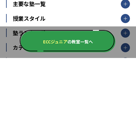
北海道・東北
主要な塾一覧
北海道
青森県
岩手県
宮城県
秋田県
【掲載塾一覧を見る】
授業スタイル
山形県
福島県
臨海セミナー
関東
個別指導
塾ランキング
東京個別指導学院
東京都
神奈川県
埼玉県
千葉県
茨城県
集団授業
個別指導塾TOMAS
ECCジュニア
の教室一覧へ
栃木県
群馬県
中学受験ランキング
カテゴリ別記事一覧
オンライン指導
明光義塾
大学受験ランキング
北陸
映像授業
ナビ個別指導学院
中学受験
特集
新潟県
富山県
石川県
福井県
個別教室のトライ
高校受験
東進ハイスクール
中部
開成番長直伝！子どもの受験を成功させる方法
中高一貫校・高校
大学受験
武田塾
愛知県
静岡県
岐阜県
三重県
長野県
令和時代の失敗しない塾選び
資格取得・学び直し
山梨県
2020年代の教育
中学入試最前線
教育費・塾代
中学受験最前線
近畿
てら先生の教育業界基本メソッド
座談会
大学入試改革
大阪府
運動と遊びを考える
兵庫県
京都府
奈良県
和歌山県
教育全般
親子で極める家庭学習
滋賀県
令和の大学受験は情報戦！
大学受験塾の選び方
ママテクエグザム
情報Ⅰ、数学が苦手な人注目！最短距離の学力
中学受験に熱心な市区町村ランキング
中国
進化する中高一貫校・高校
アップ法
小学校受験
鳥取県
島根県
岡山県
広島県
山口県