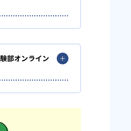
、国内や海外の学校の元教員や、大学
合わせて学習メニューを作成する。短
志望校を目指すことができる。
学受験部オンライン
ングを行うため、他の塾との併用がし
ンの合格実績は？
で公開し、合格した学校を多数記載し