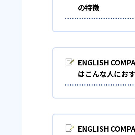
の特徴
01
完全パーソ
ENGLISH COMPANY（
ュラムを作成している。学習効
ENGLISH C
はこんな人にお
02
自宅学習
ENGLISH COMPANY（
苦手な英語を
高校生
ている。何から勉強すればよい
ENGLISH COMPANY（
03
英語専門
とを目標とし、カリキュラムが
ーズに進められるだろう。
ENGLISH C