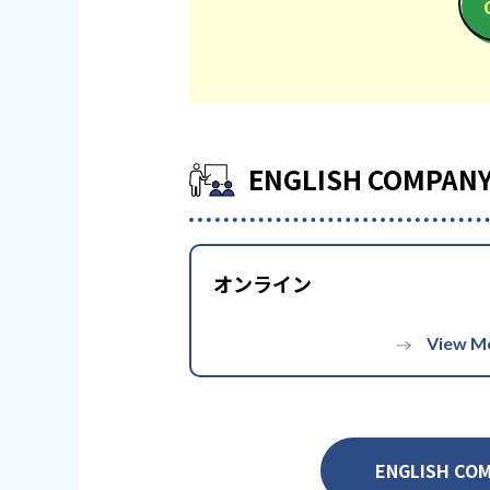
-
京都大学法学部
早稲田大学先進理工学部
ENGLISH CO
東京理科大学先進工学部
他、多数合格
オンライン
※2023年度、公式サイト
ENGLISH