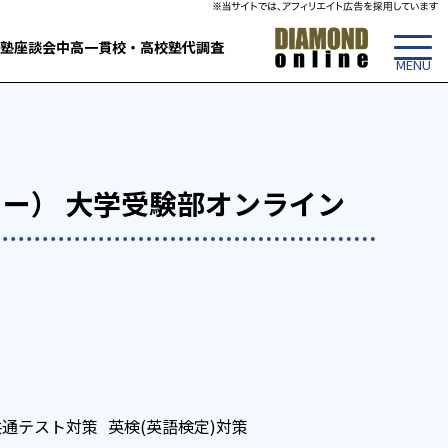
塾
座談会
中高一貫校・高校
塾代調査
パニー） 大学受験部オンライン
共通テスト対策
英検(英語検定)対策