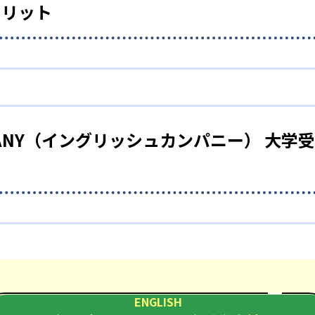
イングリッシュカンパニー）大学受験部のパーソナルトレーナーは
メリット
して在籍している。
イングリッシュカンパニー）大学受験部では、一人ひとりの課題に
それ以外の科目の勉強に時間を割ける他、英語を得点源として
OMPANY（イングリッシュカンパニー） 大
？
イングリッシュカンパニー）大学受験部は集中的に英語のトレーニ
要がある。
NY（イングリッシュカンパニー） 大学受験部オンライ
イングリッシュカンパニー）大学受験部は、合格実績を公式サイト
である。
ENGLISH