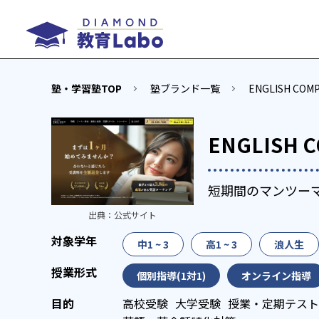
塾・学習塾TOP
塾ブランド一覧
ENGLISH 
ENGLIS
短期間のマンツー
出典：
公式サイト
中1 ~ 3
高1 ~ 3
浪人生
個別指導(1対1)
オンライン指導
高校受験
大学受験
授業・定期テスト