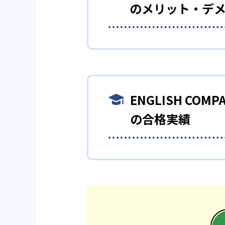
ENGLISH COMPANY（
のメリット・デ
院で言語学を学んだ者も講師と
どんなメリットがある？
ENGLISH COMPANY（
期間で英語力を身につければ、
ENGLISH C
どんなデメリットがある
の合格実績
ENGLISH COMPANY（
やすい時期を選んで申し込む必
ENGLISH COMPA
ENGLISH COMPANY（
ている。合格実績は以下の通り
大学の合格実績