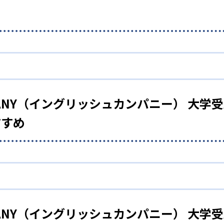
ナルメニュー
イングリッシュカンパニー）大学受験部では、生徒の弱点を分析し
率を高めることで短期間の成長を目指している。
OMPANY（イングリッシュカンパニー） 大
すすめ
もサポート
イングリッシュカンパニー）大学受験部では、自宅で取り組むべき
短期間で克服したい人
かわからないという状況を防げるため、学習が継続しやすい。
イングリッシュカンパニー）大学受験部では、3か月または6か月と
のパーソナルトレーナー
個別に作成されている。英語が大の苦手だという生徒が苦手を
OMPANY（イングリッシュカンパニー） 大