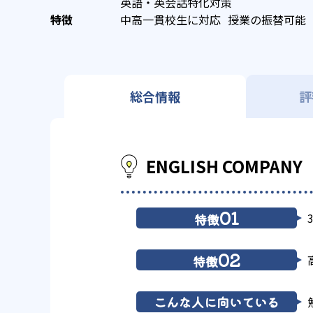
英語・英会話特化対策
中高一貫校生に対応
授業の振替可能
総合情報
評
ENGLISH COM
01
特徴
02
特徴
こんな人に向いている