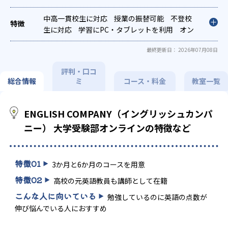
対策
共通テスト対策
英検(英語検定)対策
英
語・英会話特化対策
中高一貫校生に対応
授業の振替可能
不登校
生に対応
学習にPC・タブレットを利用
オン
ライン対応
1科目から受講可能
最終更新日： 2026年07月08日
評判・口コ
総合情報
ミ
コース・料金
教室一覧
ENGLISH COMPANY（イングリッシュカンパ
ニー） 大学受験部オンラインの特徴など
特徴
01
3か月と6か月のコースを用意
特徴
02
高校の元英語教員も講師として在籍
こんな人に向いている
勉強しているのに英語の点数が
伸び悩んでいる人におすすめ