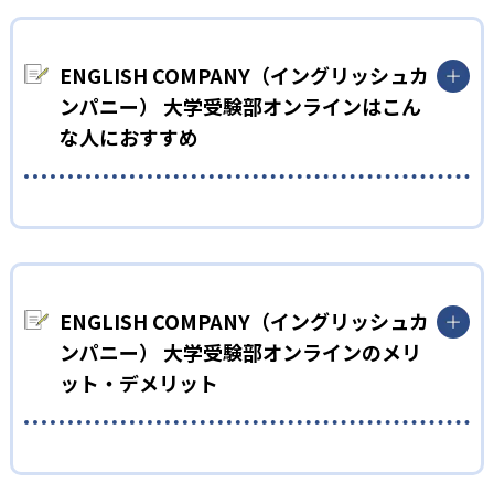
ENGLISH COMPANY（イングリッシュカンパニー）大学受験部
では、生徒の弱点を分析し、必要な学習法を取捨選択したカリ
キュラムを作成している。学習効率を高めることで短期間の成
ENGLISH COMPANY（イングリッシュカ
長を目指している。
ンパニー） 大学受験部オンラインはこん
02
自宅学習もサポート
な人におすすめ
ENGLISH COMPANY（イングリッシュカンパニー）大学受験部
では、自宅で取り組むべき学習内容もトレーナーが細かく設定
高校生
している。何から勉強すればよいかわからないという状況を防
苦手な英語を短期間で克服したい人
げるため、学習が継続しやすい。
03
英語専門のパーソナルトレーナー
ENGLISH COMPANY（イングリッシュカンパニー）大学受験部
では、3か月または6か月という短期間で英語力を身につけるこ
ENGLISH COMPANY（イングリッシュカ
とを目標とし、カリキュラムが個別に作成されている。英語が
ENGLISH COMPANY（イングリッシュカンパニー）大学受験部
ンパニー） 大学受験部オンラインのメリ
大の苦手だという生徒が苦手を克服すれば、大学受験勉強がス
のパーソナルトレーナーは、国内や海外の学校の元教員や、大
ット・デメリット
ムーズに進められるだろう。
学院で言語学を学んだ者も講師として在籍している。
どんなメリットがある？