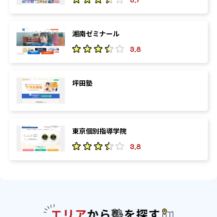
湘南ゼミナール
3.8
坪田塾
東京個別指導学院
3.8
エリアか