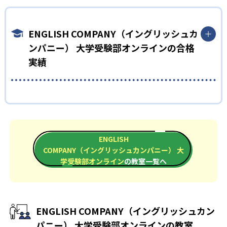
ENGLISH COMPANY（イングリッシュカンパニー）大学受験部
では、一人ひとりの課題に合わせて学習メニューを作成する。
短期間で英語力を身につければ、それ以外の科目の勉強に時間
ENGLISH COMPANY（イングリッシュカ
を割ける他、英語を得点源として志望校を目指すことができ
ンパニー） 大学受験部オンラインの合格
る。
実績
どんなデメリットがある？
ENGLISH COMPANY（イングリッシュカンパニー）大学受験部
は集中的に英語のトレーニングを行うため、他の塾との併用が
ENGLISH COMPANY（イングリッシュカンパニー） 大
しやすい時期を選んで申し込む必要がある。
学受験部オンラインの合格実績は？
ENGLISH COMPANY（イングリッシュカンパニー）大学受験部
ENGLISH
は、合格実績を公式サイトで公開し、合格した学校を多数記載
COMPANY（イングリッシュカンパニー） 大
している。合格実績は以下の通りである。
学受験部オンライン
の教室一覧へ
大学の合格実績
-
-
京都大学法学部
東北大学農学部
ENGLISH COMPANY（イングリッシュカン
-
大阪大学外国語学部
パニー） 大学受験部オンラインの教室