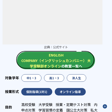
出典：
公式サイト
ENGLISH
COMPANY（イングリッシュカンパニー） 大
学受験部オンライン
の教室一覧へ
中1 ~ 3
高1 ~ 3
浪人生
個別指導(1対1)
オンライン指導
高校受験
大学受験
授業・定期テスト対策
内
申点対策
学習習慣の定着
国公立大対策
私大