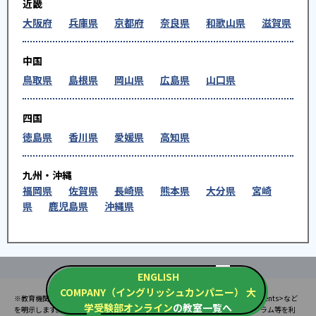
近畿
大阪府
兵庫県
京都府
奈良県
和歌山県
滋賀県
中国
鳥取県
島根県
岡山県
広島県
山口県
四国
徳島県
香川県
愛媛県
高知県
九州・沖縄
福岡県
佐賀県
長崎県
熊本県
大分県
宮崎
県
鹿児島県
沖縄県
ENGLISH
COMPANY（イングリッシュカンパニー） 大
※教育機関、塾・予備校等によるPR情報については、<PR>、<sponsored contents>など
学受験部オンライン
の教室一覧へ
を明示します。また、一部の記事・検索機能において、アフィリエイトプログラム等を利