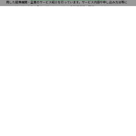
用した提携機関・企業のサービス紹介を行っています。サービス内容や申し込み方法等に
ついては、リンク先の各サービスのページにある詳細情報を確認してください。
お知らせ
2025.08.23
塾・予備校 合格実績ランキングの詳細
2024.10.31
アンケート調査について
2023.03.23
ダイヤモンド教育ラボのオープンについて
都道府県別一覧
北海道・東北
主要な塾一覧
北海道
青森県
岩手県
宮城県
秋田県