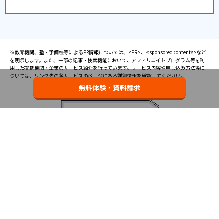
※教育機関、塾・予備校等によるPR情報については、<PR>、<sponsored contents>など
を明示します。また、一部の記事・検索機能において、アフィリエイトプログラム等を利
用した提携機関・企業のサービス紹介を行っています。サービス内容や申し込み方法等に
ついては、リンク先の各サービスのページにある詳細情報を確認してください。
無料体験・資料請求
お知らせ
2025.08.23
塾・予備校 合格実績ランキングの詳細
2024.10.31
アンケート調査について
2023.03.23
ダイヤモンド教育ラボのオープンについて