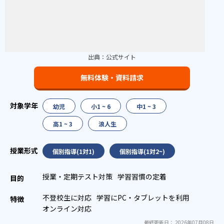
出典：
公式サイト
無料体験・資料請求
幼児
小1 ~ 6
中1 ~ 3
高1 ~ 3
浪人生
個別指導(1対1)
個別指導(1対2~)
授業・定期テスト対策
学習習慣の定着
不登校生に対応
学習にPC・タブレットを利用
オンライン対応
最終更新日： 2026年07月08日