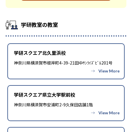
学研教室の先生は、研修会や勉強会で日々指導スキルを研鑽し
度と設定している。この時間設定は、子どもが集中して学習で
早い子供は先取り学習も可能だ。
ている。「子どもたちに学ぶ喜びを」「自信を」「生きる力
きる時間が通常「学年×10分±10分」と考えられていることに
を」という理念のもとで生徒一人ひとりに向き合っており、生徒
由来するものだ。この限界を超えて勉強しても学習の効果は上が
それぞれの「できるところ」「良いところ」を見つけて褒める
らないと学研教室は考え、単なる長時間学習よりくり返し学習
学研教室の教室
ところから学習をスタートする。この指導により生徒の「やる
の効果を重視している。そのため、長時間の勉強が苦手な人に
気」を引き出し、無理のない学習と確実な学力向上を進めてい
向いている。
る。また講師は、最新の教育情報にも精通しており、学習相談
や教育相談、保護者とのコミュニケーションにも対応してい
学研スクエア北久里浜校
る。
神奈川県横須賀市根岸町4-39-21田中ｻﾝﾗｲｽﾞﾋﾞﾙ201号
学研教室では、楽しく生き生きと学ぶことも重視している。人
と人との触れ合いの中で学びを深めることにより、知・情・意
のバランスのとれた生徒の育成を推進。「教室でのあいさつ」
「くつ・かばんの整とん」といったしつけ面の指導も実施し、
全人的な教育に取り組んでいる点も、メリットと言えるだろう。
学研スクエア県立大学駅前校
どんなデメリットがある？
神奈川県横須賀市安浦町2-9久保田店舗1階
学研教室のデメリットとしては、基礎をより重視している分、
生徒によっては物足りなく感じる可能性がある点だろう。相性が
気になる場合は、近くの教室に問い合わせてみることを推奨す
る。