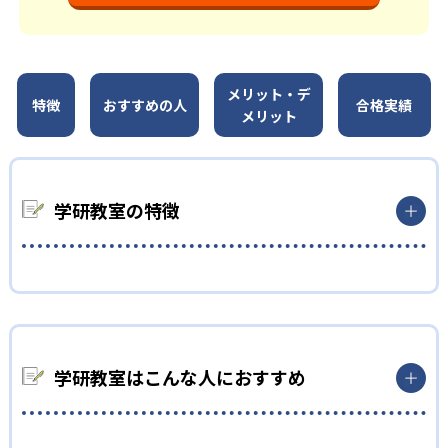
メリット・デ
特徴
おすすめの人
合格実績
メリット
学研教室の特徴
01
3歳から高校生まで「無学年方式」で個別指導
学研教室は、0･1･2歳から高校生までを対象として個別指導を行
学研教室はこんな人におすすめ
っている。学校の進度や学年にとらわれず、生徒の理解度を最優
先して学習を進める「無学年方式」を採用していることが特徴
だ。この「無学年方式」では、生徒が個々のペースで学習する
ことができるため、一度立ち止まってわからないところをしっか