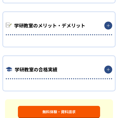
勉強全体の底力を上げたい人向け
り学習したり、余裕がある場合はどんどん先取り学習を進めた
学研教室は、生徒の「わかった！」を重視する形で個別指導を
りすることも可能である。
行っている。無理なく学習を進められるよう「無学年方式」を
02
採用しており、わからない問題がある場合は立ち止まってじっく
学研教室のメリット・デメリット
生徒それぞれに最適化された学習計画を設計
りと学習することができる。また、覚えた知識の量などで測り
やすい「見える力」だけでなく、学習に取り組む根気や意欲な
学研教室の個別指導では、生徒一人ひとりの学力／適性をしっ
ど「見えない力」の育成も重視。そのため、勉強全体の底力の
かり把握した上で学習の出発点を定め、生徒に最適化された学
ようなものを向上させたい人に向いている。
習計画を設計する。また、生徒それぞれに最適な教材を提供す
出典：学研教室 公式サイト
算数（数学）と国語の基礎力を上げたい人向け
ると共に、適切なアドバイスも実施。少しずつレベルアップす
どんなメリットがある？
るスモールステップの教材となっているので、つまずくことな
学研教室では、算数（数学）と国語を全ての教科の基礎になる
く、無理なく無駄なく学習ができる。「自分から進んで学習す
ものと考え、その指導を重視している。算数（数学）では筋道
学研教室の合格実績
学研教室が持つ最大のメリットは、学研の教材開発ノウハウを
る」姿勢や態度の育成も重視している。
を立てて考える力の育成を、国語では全ての学力の土台となる
結集して制作した学習教材を使用している点だ。この教材は、
「読む力」「書く力」の育成に力を入れている。また、この2教
03
週2回の教室学習と毎日の家庭学習
学習指導要領の内容を全てカバーしており、学校の勉強がよくわ
科を切り離さず、くり返し学習と毎日の家庭学習で学習させて
学研教室の合格実績は？
かるというもの。基礎から応用まで、少しずつステップアップ
いる。そのため、算数（数学）と国語の基礎力を上げたい人に
学研教室では、週2回の教室学習と毎日の家庭学習（宿題学習）
しながら身につけることができ、基礎固めから先取り学習まで
向いている。
学研教室の合格実績は、公式サイトでは公開されていない。
の相乗効果を活かす形で生徒の学力向上を進める。週2回の教室
対応している。算数と国語を重視すると共に、幼児・小学校低
長時間の勉強が苦手な人向け
学習において指導者は、生徒の様子を観察しながら学習指導と
学年から外国語活動の学習にも対応。中学校英語の準備や高校
学習管理を実施。教室学習日以外の日のために自宅学習用の教
入試向けの英語力育成にも対応している。
無料体験・資料請求
学研教室では、小学生については、1回の学習時間を30～50分程
材も提供し、学習の習慣化と学力の定着を図っている。進度が