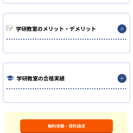
勉強全体の底力を上げたい人向け
り学習したり、余裕がある場合はどんどん先取り学習を進めた
学研教室は、生徒の「わかった！」を重視する形で個別指導を
りすることも可能である。
行っている。無理なく学習を進められるよう「無学年方式」を
02
採用しており、わからない問題がある場合は立ち止まってじっく
学研教室のメリット・デメリット
生徒それぞれに最適化された学習計画を設計
りと学習することができる。また、覚えた知識の量などで測り
やすい「見える力」だけでなく、学習に取り組む根気や意欲な
学研教室の個別指導では、生徒一人ひとりの学力／適性をしっ
ど「見えない力」の育成も重視。そのため、勉強全体の底力の
かり把握した上で学習の出発点を定め、生徒に最適化された学
ようなものを向上させたい人に向いている。
習計画を設計する。また、生徒それぞれに最適な教材を提供す
出典：学研教室 公式サイト
算数（数学）と国語の基礎力を上げたい人向け
ると共に、適切なアドバイスも実施。少しずつレベルアップす
どんなメリットがある？
るスモールステップの教材となっているので、つまずくことな
学研教室では、算数（数学）と国語を全ての教科の基礎になる
く、無理なく無駄なく学習ができる。「自分から進んで学習す
ものと考え、その指導を重視している。算数（数学）では筋道
学研教室の合格実績
学研教室が持つ最大のメリットは、学研の教材開発ノウハウを
る」姿勢や態度の育成も重視している。
を立てて考える力の育成を、国語では全ての学力の土台となる
結集して制作した学習教材を使用している点だ。この教材は、
「読む力」「書く力」の育成に力を入れている。また、この2教
03
週2回の教室学習と毎日の家庭学習
学習指導要領の内容を全てカバーしており、学校の勉強がよくわ
科を切り離さず、くり返し学習と毎日の家庭学習で学習させて
学研教室の合格実績は？
かるというもの。基礎から応用まで、少しずつステップアップ
いる。そのため、算数（数学）と国語の基礎力を上げたい人に
学研教室では、週2回の教室学習と毎日の家庭学習（宿題学習）
しながら身につけることができ、基礎固めから先取り学習まで
向いている。
学研教室の合格実績は、公式サイトでは公開されていない。
の相乗効果を活かす形で生徒の学力向上を進める。週2回の教室
対応している。算数と国語を重視すると共に、幼児・小学校低
長時間の勉強が苦手な人向け
学習において指導者は、生徒の様子を観察しながら学習指導と
学年から外国語活動の学習にも対応。中学校英語の準備や高校
学習管理を実施。教室学習日以外の日のために自宅学習用の教
入試向けの英語力育成にも対応している。
無料体験・資料請求
学研教室では、小学生については、1回の学習時間を30～50分程
材も提供し、学習の習慣化と学力の定着を図っている。進度が