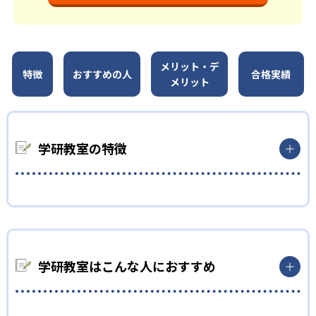
メリット・デ
特徴
おすすめの人
合格実績
メリット
学研教室の特徴
01
3歳から高校生まで「無学年方式」で個別指導
学研教室は、0･1･2歳から高校生までを対象として個別指導を行
学研教室はこんな人におすすめ
っている。学校の進度や学年にとらわれず、生徒の理解度を最優
先して学習を進める「無学年方式」を採用していることが特徴
だ。この「無学年方式」では、生徒が個々のペースで学習する
ことができるため、一度立ち止まってわからないところをしっか