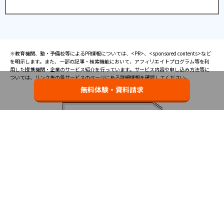
※教育機関、塾・予備校等によるPR情報については、<PR>、<sponsored contents>など
を明示します。また、一部の記事・検索機能において、アフィリエイトプログラム等を利
用した提携機関・企業のサービス紹介を行っています。サービス内容や申し込み方法等に
ついては、リンク先の各サービスのページにある詳細情報を確認してください。
無料体験・資料請求
お知らせ
2025.08.23
塾・予備校 合格実績ランキングの詳細
2024.10.31
アンケート調査について
2023.03.23
ダイヤモンド教育ラボのオープンについて