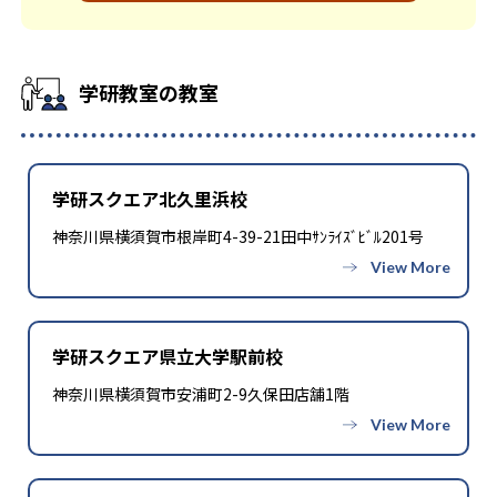
学研教室の先生は、研修会や勉強会で日々指導スキルを研鑽し
度と設定している。この時間設定は、子どもが集中して学習で
早い子供は先取り学習も可能だ。
ている。「子どもたちに学ぶ喜びを」「自信を」「生きる力
きる時間が通常「学年×10分±10分」と考えられていることに
を」という理念のもとで生徒一人ひとりに向き合っており、生徒
由来するものだ。この限界を超えて勉強しても学習の効果は上が
それぞれの「できるところ」「良いところ」を見つけて褒める
らないと学研教室は考え、単なる長時間学習よりくり返し学習
学研教室の教室
ところから学習をスタートする。この指導により生徒の「やる
の効果を重視している。そのため、長時間の勉強が苦手な人に
気」を引き出し、無理のない学習と確実な学力向上を進めてい
向いている。
る。また講師は、最新の教育情報にも精通しており、学習相談
や教育相談、保護者とのコミュニケーションにも対応してい
学研スクエア北久里浜校
る。
神奈川県横須賀市根岸町4-39-21田中ｻﾝﾗｲｽﾞﾋﾞﾙ201号
学研教室では、楽しく生き生きと学ぶことも重視している。人
と人との触れ合いの中で学びを深めることにより、知・情・意
のバランスのとれた生徒の育成を推進。「教室でのあいさつ」
「くつ・かばんの整とん」といったしつけ面の指導も実施し、
全人的な教育に取り組んでいる点も、メリットと言えるだろう。
学研スクエア県立大学駅前校
どんなデメリットがある？
神奈川県横須賀市安浦町2-9久保田店舗1階
学研教室のデメリットとしては、基礎をより重視している分、
生徒によっては物足りなく感じる可能性がある点だろう。相性が
気になる場合は、近くの教室に問い合わせてみることを推奨す
る。