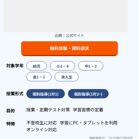
出典：
公式サイト
無料体験・資料請求
幼児
小1 ~ 6
中1 ~ 3
高1 ~ 3
浪人生
個別指導(1対1)
個別指導(1対2~)
授業・定期テスト対策
学習習慣の定着
不登校生に対応
学習にPC・タブレットを利用
オンライン対応
最終更新日： 2026年07月08日