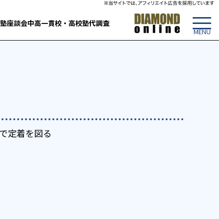
塾
座談会
中高一貫校・高校
塾代調査
で定着を図る