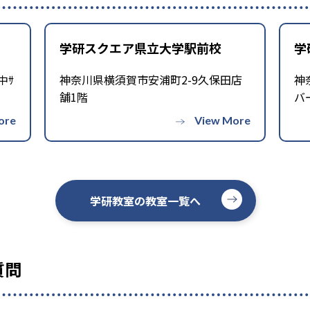
、基礎をより重視している分、生徒によっては物足りなく感じ
問い合わせてみることを推奨する。
学研スクエア県立大学駅前校
学
中ｻ
神奈川県横須賀市安浦町2-9久保田店
神
舗1階
バ
学研教室の教室一覧へ
質問