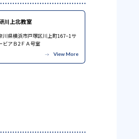
る可能性がある点だろう。相性が
研川上北教室
奈川県横浜市戸塚区川上町167−1サ
ービアＢ2ＦＡ号室