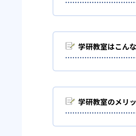
01
3歳から高
学研教室は、0･1･2歳から高
優先して学習を進める「無学年
学研教室はこん
ことができるため、一度立ち止
りすることも可能である。
勉強全体の底力を上げた
02
生徒それ
学研教室は、生徒の「わかった
学研教室の個別指導では、生徒
用しており、わからない問題が
計画を設計する。また、生徒そ
すい「見える力」だけでなく、
学研教室のメリ
モールステップの教材となって
なものを向上させたい人に向い
勢や態度の育成も重視している
算数（数学）と国語の基
どんなメリットがある？
03
週2回の教