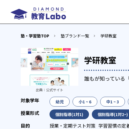
塾・学習塾TOP
塾ブランド一覧
学研教室
学研教室
誰もが知っている
出典：
公式サイト
幼児
小1 ~ 6
中1 ~ 3
個別指導(1対1)
個別指導(1対2~)
授業・定期テスト対策
学習習慣の定