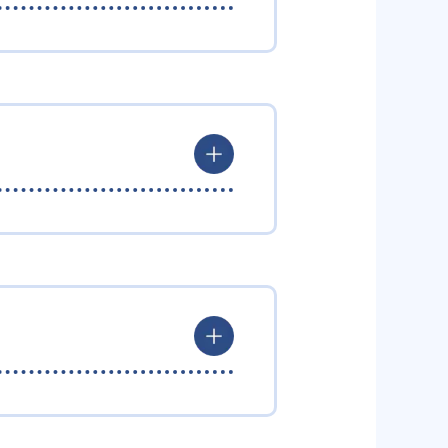
にとらわれず、生徒の理解度を最
、生徒が個々のペースで学習する
合はどんどん先取り学習を進めた
められるよう「無学年方式」を採
を定め、生徒に最適化された学習
た、覚えた知識の量などで測りや
施。少しずつレベルアップするス
そのため、勉強全体の底力のよう
。「自分から進んで学習する」姿
出典：学研教室 公式サイト