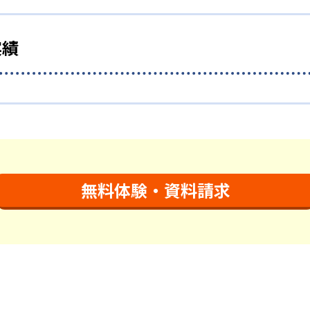
国語を全ての教科の基礎になるものと考え、その指導を重視し
は、学研の教材開発ノウハウを結集して制作した学
では全ての学力の土台となる「読む力」「書く力」の育成に力
の教材は、学習指導要領の内容を全てカバーしており、学校の
習と毎日の家庭学習（宿題学習）の相乗効果を活かす形で生徒の
毎日の家庭学習で学習させている。そのため、算数（数学）と
ップアップしながら身につけることができ、基礎固めから先取
実績
様子を観察しながら学習指導と学習管理を実施。教室学習日以
小学校低学年から外国語活動の学習にも対応。中学校英語の準
の定着を図っている。進度が早い子供は先取り学習も可能だ。
向け
強会で日々指導スキルを研鑽している。「子どもたちに学ぶ喜
とりに向き合っており、生徒それぞれの「できるところ」「良
、1回の学習時間を30～50分程度と設定している。この時間
イトでは公開されていない。
の指導により生徒の「やる気」を引き出し、無理のない学習と
±10分」と考えられていることに由来するものだ。この限界を
精通しており、学習相談や教育相談、保護者とのコミュニケー
る長時間学習よりくり返し学習の効果を重視している。そのた
無料体験・資料請求
と学ぶことも重視している。人と人との触れ合いの中で学びを
推進。「教室でのあいさつ」「くつ・かばんの整とん」といっ
、メリットと言えるだろう。
？