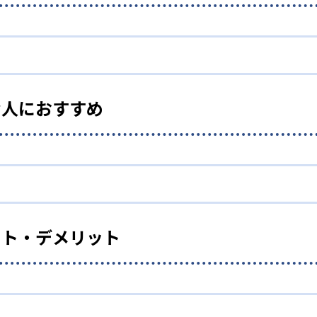
校生まで「無学年方式」で個別指導
校生までを対象として個別指導を行っている。学校の進度や学年
方式」を採用していることが特徴だ。この「無学年方式」では
な人におすすめ
まってわからないところをしっかり学習したり、余裕がある場
い人向け
ぞれに最適化された学習計画を設計
！」を重視する形で個別指導を行っている。無理なく学習を進
一人ひとりの学力／適性をしっかり把握した上で学習の出発点
ある場合は立ち止まってじっくりと学習することができる。ま
れぞれに最適な教材を提供すると共に、適切なアドバイスも実
学習に取り組む根気や意欲など「見えない力」の育成も重視。
ット・デメリット
いるので、つまずくことなく、無理なく無駄なく学習ができる
ている。
。
礎力を上げたい人向け
室学習と毎日の家庭学習