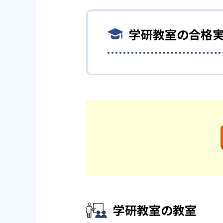
学研教室では、算数（数学）と
学研教室が持つ最大のメリット
立てて考える力の育成を、国語
習教材を使用している点だ。こ
学研教室では、週2回の教室学
を切り離さず、くり返し学習と
礎から応用まで、少しずつステ
学研教室の合格
学習において指導者は、生徒の
ている。
国語を重視すると共に、幼児・
も提供し、学習の習慣化と学力
も対応している。
長時間の勉強が苦手な人
学研教室の合格実績は？
学研教室の先生は、研修会や勉
という理念のもとで生徒一人ひ
学研教室では、小学生については
学研教室の合格実績は、公式サ
ろから学習をスタートする。こ
きる時間が通常「学年×10分
た講師は、最新の教育情報にも
らないと学研教室は考え、単な
いている。
学研教室では、楽しく生き生き
バランスのとれた生徒の育成を
的な教育に取り組んでいる点も
どんなデメリットがある
学研教室の教室