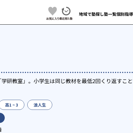
地域で塾探し
塾一覧
個別指導
「学研教室」。小学生は同じ教材を最低2回くり返すこと
高1 ~ 3
浪人生
着