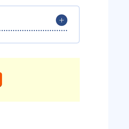
ている。算数（数学）では筋道を
を入れている。また、この2教科
勉強がよくわかるというもの。基
学力向上を進める。週2回の教室
国語の基礎力を上げたい人に向い
り学習まで対応している。算数と
外の日のために自宅学習用の教材
備や高校入試向けの英語力育成に
びを」「自信を」「生きる力を」
いところ」を見つけて褒めるとこ
設定は、子どもが集中して学習で
確実な学力向上を進めている。ま
超えて勉強しても学習の効果は上が
ションにも対応している。
め、長時間の勉強が苦手な人に向
深めることにより、知・情・意の
たしつけ面の指導も実施し、全人