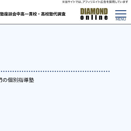
塾
座談会
中高一貫校・高校
塾代調査
門の個別指導塾