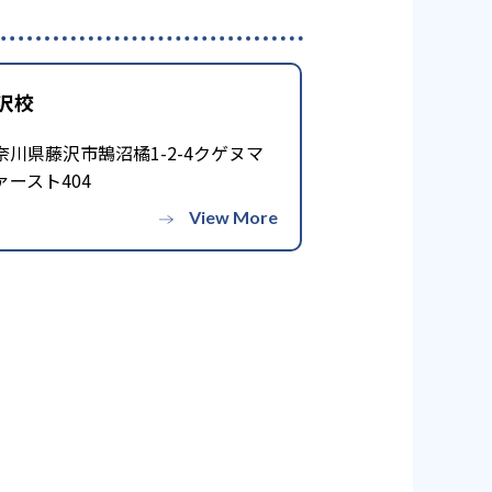
柔軟な対応は期待できない可能性
は不明だ。
沢校
奈川県藤沢市鵠沼橘1-2-4クゲヌマ
は直接受講が難しい可能性があ
ァースト404