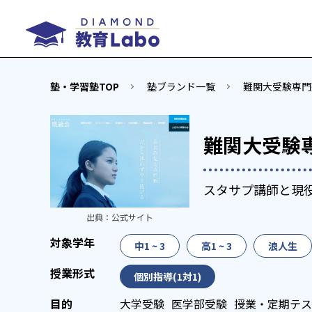
塾・学習塾TOP
塾ブランド一覧
難関大受験専門
難関大受験
スタサプ講師と現
出典：
公式サイト
中1 ~ 3
高1 ~ 3
浪人生
個別指導(1対1)
大学受験
医学部受験
授業・定期テス