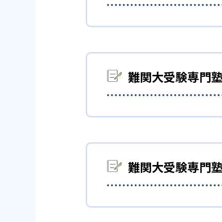
01
一流の講師
現論会では、スタディサプリ大
ど、一流の講師陣がカリキュラ
難関大受験専門塾
カリキュラムは、生徒一人ひと
対象として、それぞれの生徒が
難関大合格に向けてきめ
をとれるよう、指導を行う。
現論会のコーチは、東大／京大
02
週間計画
ドバイスに定評がある。こうし
難関大受験専門塾
現論会では、個別に作成したオ
自分に合った勉強の進め
この週間計画では、勉強すべき
きか」といったことも指導。こ
どんなメリットがある？
現論会では、生徒ごとに年間計
書の進め方ひとつにしても、書