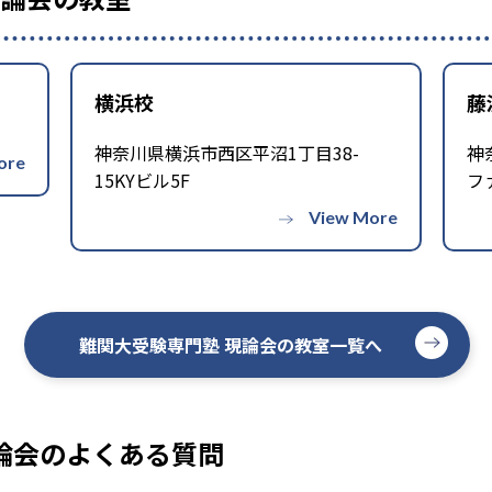
？
の一般的なデメリットとなる。すなわち、個別指導塾のような
しているため、通常のテスト勉強にどこまで対応してくれるか
横浜校
藤
神奈川県横浜市西区平沼1丁目38-
神
教室がない。オンラインでも受講は可能だが、地方都市の場合
15KYビル5F
フ
室を訪ねてみることを推奨する。
難関大受験専門塾 現論会の教室一覧へ
論会のよくある質問