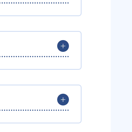
成
や、英語で有名なの関正生先生な
ることが可能だ。
作成する。受験に必要な全科目を
ら作成。全科目の総合点で合格点
から、実体験を活かした的確なア
けたい人にはおすすめだ。
週間計画も生徒ごとに作成する。
やるべきか」「復習はどうやるべ
勉強を進めることができる。参考
った形で「1日何ページ進める