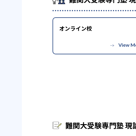
どんなデメリットがある
※合格年の明記はなし
現論会のデメリットは、集団塾
がある。また難関大受験に特化
オンライン校
また、現状では大都市部にしか
る。気になる場合は、近くの教
難関大受験専門塾 現