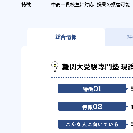
中高一貫校生に対応
授業の振替可能
総合情報
評
難関大受験専門塾 現
01
特徴
02
特徴
こんな人に向いている