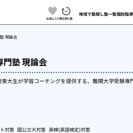
地域で塾探し
塾一覧
個別指導
塾 現論会
専門塾 現論会
役東大生が学習コーチングを提供する、難関大学受験専
ト対策
国公立大対策
英検(英語検定)対策