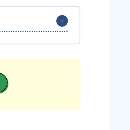
や計画の立て方を知りたい人に向
定せず、全ての料金が定額の授業
オーダーメイドが可能。必要であ
からは「東大コース」などの特化
すことができる。そのため、学校
戦略を提供するためには全科目の
出典：難関大受験専門塾 現論会公式サイト
に記す校名は、その一部である。
習効果を下げるものと考えてお
」と1日1日の勉強内容まで落と
習効率も上げることができる。
している。リアル教室からオンラ
できる。