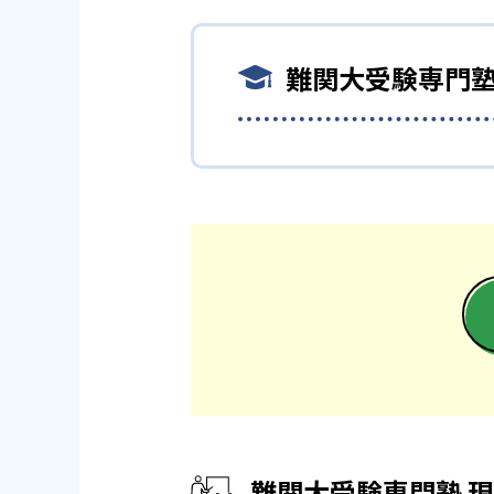
か」「何日に一回どうやって復
現論会のメリットとしては、以
03
授業料が
いている。
難関大受験専門塾
・再現性のある勉強計画で実力
現論会では、授業料を完全定額
現論会では、実際に成績が上が
学校との両立を重視した
料に含まれる。
ている。生徒の成績が伸び悩む
る参考書を進める」という再現
難関大受験専門塾 現論会
現論会において作成される学習
高校1・2年生については、全
つくことを重視している。
れば、スケジュールの調整も都
コースが設定されるが、それぞ
生活との両立を重視したい人に
現論会の公式サイトでは、合格
指導が不可欠であると考えてお
詳しいことが知りたい場合は、
・やるべきことが明確になり、
現論会では、生徒が抱える「何
り、その解消に注力している。
大学の合格実績
し込むため、生徒はやるべきこ
-
京都大学法学部
・オンライン校でも授業を受け
現論会では、全国16校舎（20
-
名古屋大学情報学部
イン校への切り替えも可能であ
難関大受験専門塾 