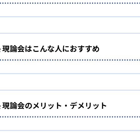
が、生徒それぞれのオーダーメイド年間計画を作
学受験講座の現代文講座で有名な柳生好之先生（現論会代表）
ムを監修してくれる。信頼できるカリキュラムで、勉強を進め
 現論会はこんな人におすすめ
りの成績に最適化する形で、個別のオーダーメイド年間計画を
行うべき勉強・参考書を過不足なく盛り込む形で、計画を一か
細かい個別指導を受けたい人向け
／医学部／早慶／MARCHといった難関大学合格者であること
で勉強に集中できる環境を実現
た優秀なコーチと進捗を確認しながら、きめ細やかな指導を受
 現論会のメリット・デメリット
ーダーメイド年間計画を基にして、一週間単位に落とし込んだ
方や計画の立て方を知りたい人向け
科目・参考書について1日単位で指示すると共に、「何ページ
の指導により、勉強に集中できる環境を実現している。
画と週間計画を作成するため、課題が可視化され迷うことなく
籍ごとに存在する「正しい進め方」を見極め、その進め方に則