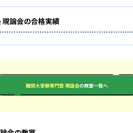
習するか」を指導する。そのため、自分に合った勉強の進め方
下の点が挙げられる。
完全定額制
 現論会の合格実績
をつけられる
制としている。科目ごとの追加料金や特別講習の料金などを設
った実績のある勉強法のみを用いて学習指導を行っ
い人向け
場合も、「理由を特定した上で課題の解消につなが
性の高いアプローチを採用しており、確実に実力が
の合格実績は？
計画は、生徒それぞれの部活／学校行事／体調などに合わせて
科目を対象とする完全定額制の1プランのみを設定。高校3年生
度行うため、限られた時間の中でも最大限の学習効果を引き出
れのコース全て定額制となっている。現論会は、効率的な受験
も向いている。
実績を合格者インタビューという形でだけ公開している。以下
り、そのための取り組みとして完全定額制は導入されている。
問い合わせてみることを推奨する。
不安から解放される
をすべきかわからない不安」について、自習の集中力を妨げ学
年間計画を立てると共に、その計画を「今日はこれ、明日はこれ
難関大受験専門塾 現論会
の教室一覧へ
とが明確になる。受験勉強で抱えがちな悩みにとらわれず、自
-
-
慶應義塾大学商学部
筑波大学理工学部
られる
23年時点）に加えて、オンライン校でも同じ品質の授業を展開
-
立教大学文学部
り、生徒は自身のスケジュールや好みに応じて通塾することが
現論会の教室