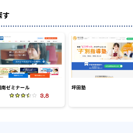
探す
湘南ゼミナール
坪田塾
3.8