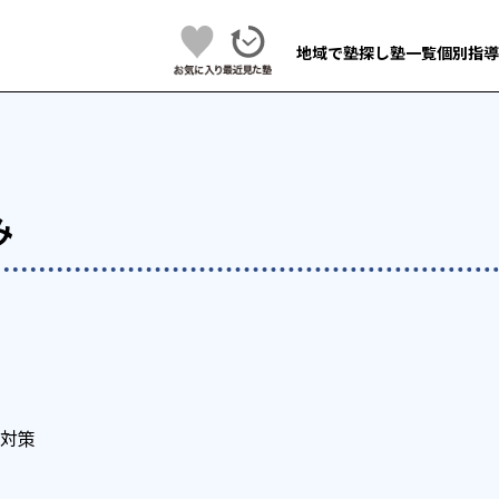
地域で塾探し
塾一覧
個別指導
み
対策