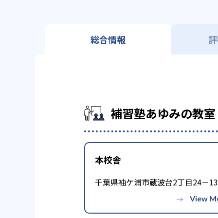
総合情報
評
補習塾あゆみの教室
本校舎
千葉県袖ケ浦市蔵波台2丁目24－13