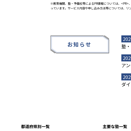
※教育機関、塾・予備校等によるPR情報については、<PR>、
っています。サービス内容や申し込み方法等については、リ
202
お知らせ
塾・
202
アン
202
ダイ
都道府県別一覧
主要な塾一覧