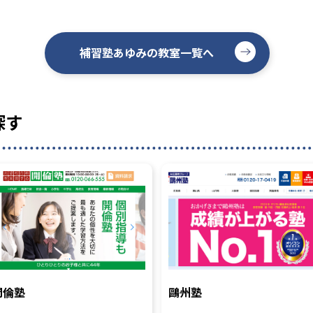
補習塾あゆみの教室一覧へ
探す
開倫塾
鷗州塾