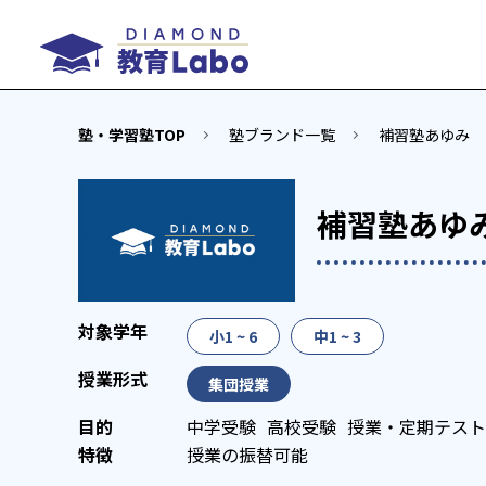
塾・学習塾TOP
塾ブランド一覧
補習塾あゆみ
補習塾あゆ
小1 ~ 6
中1 ~ 3
集団授業
中学受験
高校受験
授業・定期テスト
授業の振替可能