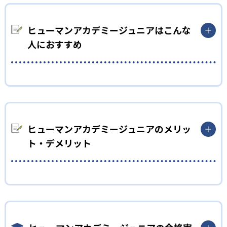
ヒューマンアカデミージュニアでは、ロボット教室、ロボティク
スプロフェッサーコース、こどもプログラミング教室、科学教
室、さんすう数学教室の5つのコースを展開。STEAM教育の考え
ヒューマンアカデミージュニアはこんな
方を取り入れ、子どもの「好き」を養う。
人におすすめ
2
専門家監修のコース
ロボット教室の監修は、ロボットの世界大会「ロボカップ」で
幼児
史上初となる5年連続優勝を果たしたロボットクリエイター高橋
子どもの好奇心を育みたい家庭
智隆 氏。ロボティクスプロフェッサーコースは、千葉工業大学
fuRo（未来ロボット技術研究センター）所長の古田貴之 氏が監
ヒューマンアカデミージュニアでは、ロボット教室のプライマ
修。こどもプログラミング教室の教材監修はRailsプログラマー
リーコースや科学教室（サイエンスゲーツ）など、小学校入学前
ヒューマンアカデミージュニアのメリッ
として活躍する鳥井雪 氏で、科学教室の監修は京都大学iCeMS
の幼児でも通えるコースが用意されている。ロボットの作成や
ト・デメリット
特定助教の樋口雅一 氏。さんすう数学教室のアドバイザーには
科学の実験を通して、子どもの好奇心を喚起する。
東京大学先端科学技術研究センター教授の西成活裕 氏と、各分
小学校低学年
野の第一線で活躍する人物が監修者・アドバイザーとして名を
どんなメリットがある?
連ねる。
楽しく学びを継続したい子ども
3
全国規模の安心感
ヒューマンアカデミージュニアは、ロボット教室、プログラミ
実際にロボットを作成するロボット教室、スモールステップの
ング教室、科学教室、さんすう数学教室と多彩なコースを展
こどもプログラミング教室、実験から学ぶ科学教室など、どの
日本全国47都道府県に2,000以上の教室を展開し、27,000名以上
開。世界的クリエイターや研究者などの専門家が監修に基づい
コースも子どもが楽しみながら学びを継続できる工夫が凝らさ