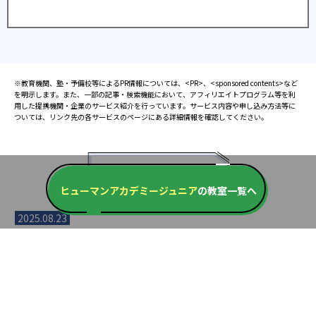
※教育機関、塾・予備校等によるPR情報については、<PR>、<sponsored contents>など
を明示します。また、一部の記事・検索機能において、アフィリエイトプログラム等を利
用した提携機関・企業のサービス紹介を行っています。サービス内容や申し込み方法等に
ついては、リンク先の各サービスのページにある詳細情報を確認してください。
お知らせ
ヒューマンアカデミージュニア
の教室一覧へ
2025.08.23
塾・予備校 合格実績ランキングの詳細
2024.10.31
アンケート調査について
2023.03.23
ダイヤモンド教育ラボのオープンについて