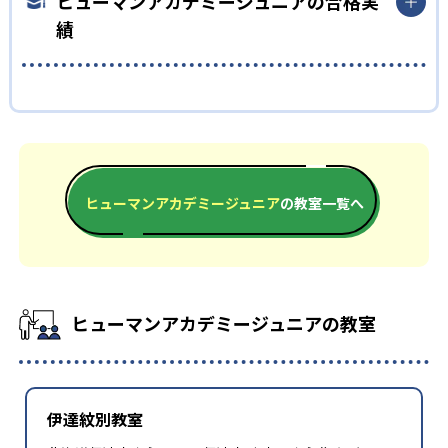
ヒューマンアカデミージュニアの合格実
が受講する。ロボット教室の全国大会なども開催され、仲間と
た内容で、子どもの探究意欲を引き出すことが可能だ。全国
れている。
績
切磋琢磨できる環境を提供している。
2,000以上の教室ネットワークや全国大会を通じたコミュニティ
小学校高学年
活動により、同世代の仲間と切磋琢磨できる環境が整い、継続
的な学習意欲を維持しやすい点も大きなメリットである。
専門的な学びへとつなげたい子ども
ヒューマンアカデミージュニアの合格実績は？
どんなデメリットがある?
各コースはそれぞれの分野の専門家が監修しており、子どもは実
験や制作活動などを楽しみながら、学びを深めていくことが可
ヒューマンアカデミージュニアは合格実績を公式サイトで公開
デメリットとして、各教室やコースの開講頻度は月1～2回が中
能だ。全国大会での発表機会があるコースもあり、探究力と表現
していない。
心であり、短期間でのスキル定着には家庭での復習や別の学習
力を磨くことができる。
機会が必要な場合がある。入会金や教材初期費用、毎月の授業
ヒューマンアカデミージュニア
の教室一覧へ
料や材料費などが発生することもあるため、費用負担の点も留
意が必要である。
ヒューマンアカデミージュニアの教室
伊達紋別教室