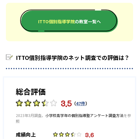
ITTO個別指導学院ではサイトでは合格実績を載せていない。合
ある。
金が必要だが、講師も指名することができるので、質の高い講
を確立することができる。
格実績があるかどうかは、近くの校舎へ資料請求して確認して
普段からは月例のオリジナル模試、ITTO模試で知識の定着を図
師を選ぶことも可能。授業時間は、50分、80分、100分と3種類
ほしい。
校舎数がものすごく多いのも特徴的。全国に1200校以上の校舎
り、コツコツ勉強することもできる。苦手な科目に対しては、
から選択可能で、子どもの集中力に応じて時間も選択できる。
ITTO個別指導学院
の教室一覧へ
があるので、地域に沿った定期テスト対策を行えるのもメリッ
「マンツーマン+plus10」を利用し、特別授業を受けることが可
小学生、中学生、高校生それぞれ、国数英理社の5科目対応して
トである。
能。
いるのが魅力的。
どんなデメリットがある？
マンツーマン+plus10は、もうちょっと授業をしたいときや苦手
02
なところを聞きたいときに利用できるチケットである。これを
ITTO個別指導学院は、研修を積んだ正社員ではなく、アルバイ
重要問題をピックアップしたオリジナル模試で苦手
利用して、自分の苦手な単元の理解を深めることも可能。
ITTO個別指導学院のネット調査での評価は？
トの経験の浅い指導者に教えられる可能性がある。ITTO個別指
な単元を克服
導学院は、大半がフランチャイズ店舗であるため、教室の対応
高校生
や質が一定ではない可能性がある。
苦手な単元をじっくり勉強したい人向け
単元別に用意されたオリジナル模試を毎月繰り返すことで、知
また、ITTO個別指導学院では、講師を指名することができる
識の定着を図る。ITTO個別指導学院で学び、家で覚えて、ITTO
高校生では、自分の希望に応じたカリキュラムを作れるのが強
が、別途料金が発生する点に注意しよう。
総合評価
模試で確認する流れである。
みである。きめ細やかなカリキュラムを作成することで、自分
また、中学生と高校生は、定期テスト前に実施する「テストタ
の苦手な分野を理解することができる。
3.5
（
47件
）
ーボ」がある。テストターボは、テスト3週間前から行う、テス
また、完全な1対1を希望する方にもおすすめ。別途料金はかか
トに特化した授業。自分が選択していない科目も受講できるの
2023年3月調査。
小学校高学年の個別指導塾アンケート調査方法
を参
るが、講師を選択することも可能なので、気に入った講師とと
で、どの教科もまんべんなく点数UPすることが可能。
照
もに学んでいくことも可能。
また、わからないところがある場合でも、「マンツーマン
3.6
成績向上
+plus10」が用意されている。マンツーマン+plus10は、通常の