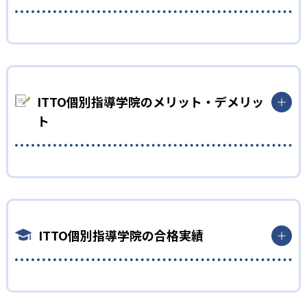
小学生
勉強の習慣を身に付けたい人向け
小学生については、学習の習慣をつけたいという子どもに向い
出典：ITTO個別指導学院
ている。ITTO個別指導学院では、オリジナル模試ITTO模試が毎
ITTO個別指導学院のメリット・デメリッ
月無料で行われる。ITTO個別指導学院で学び、自宅で勉強し、
ト
01
ITTO模試で確認することで、勉強の習慣と知識を増やすことが
授業形式を自分で選んで効率的に点数アップ
できる。
また、ITTO個別指導学院では、自習室を開放している。ITTO模
どんなメリットがある？
ITTO個別指導学院では、授業形式や指導科目、受講時間を子ど
試に向けて、自主的に自習室を利用することで、学習の意識づけ
もの希望に応じて選択できる。また、次の2つのコースが用意さ
ITTO個別指導学院では、定期テストに向けてのオプションの充
を図る。
れている。
実が最大のメリットだ。月例無料オリジナルテストである
中学生
スタンダードプラン：講師1名×生徒3名の個別指導
「ITTO模試」、追加で授業を行える「マンツーマンplus10」、
ITTO個別指導学院の合格実績
テスト3週間前からある特別授業の「テストターボ」が点数アッ
定期テストで良い結果を残したい人向け
フリープラン：1対1～1対3個別指導形式
プの最大の秘訣である。
ITTO個別指導学院では、「テストターボ」と呼ばれる、テスト
また、自由に授業の形式、科目、時間を選べるのも魅力的。50
対策の特別授業がある。3週間前からのこのテストターボで、得
ITTO個別指導学院の合格実績は？
フリープランでは、友達、兄弟姉妹と一緒に授業が受けられる
分、80分、100分と時間を選び、1:1、1:2、1:3から人数を選
点アップすることが可能。受講していない科目でも受講可能で
ので、一人で行くのが嫌な子どもでも通うことができる。別途料
び、科目は国数英理社から選べる。自分にあった勉強スタイル