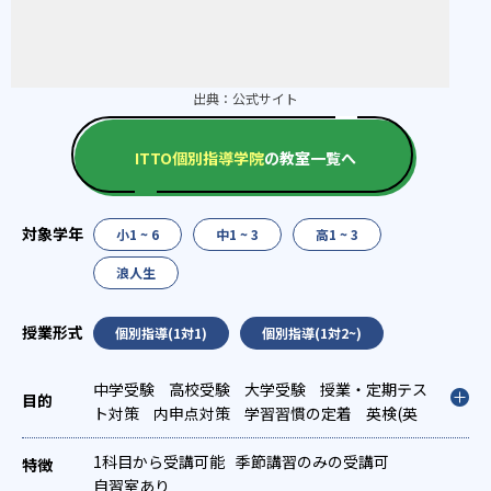
出典：
公式サイト
ITTO個別指導学院
の教室一覧へ
小1 ~ 6
中1 ~ 3
高1 ~ 3
浪人生
個別指導(1対1)
個別指導(1対2~)
中学受験
高校受験
大学受験
授業・定期テス
ト対策
内申点対策
学習習慣の定着
英検(英
語検定)対策
漢検(漢字検定)対策
英語・英会
話特化対策
1科目から受講可能
季節講習のみの受講可
自習室あり