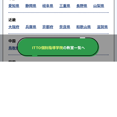
愛知県
静岡県
岐阜県
三重県
長野県
山梨県
近畿
大阪府
兵庫県
京都府
奈良県
和歌山県
滋賀県
中国
ITTO個別指導学院
の教室一覧へ
鳥取県
島根県
岡山県
広島県
山口県
四国
徳島県
香川県
愛媛県
高知県
九州・沖縄
福岡県
佐賀県
長崎県
熊本県
大分県
宮崎
県
鹿児島県
沖縄県