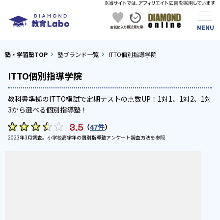
塾・学習塾TOP
塾ブランド一覧
ITTO個別指導学院
ITTO個別指導学院
教科書準拠のITTO模試で定期テストの点数UP！1対1、1対2、1対
3から選べる個別指導塾！
3.5
（
47件
）
2023年3月調査。
小学校高学年の個別指導塾アンケート調査方法
を参照