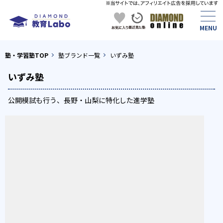
塾・学習塾TOP
塾ブランド一覧
いずみ塾
いずみ塾
公開模試も行う、長野・山梨に特化した進学塾