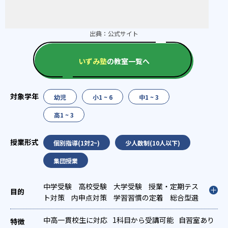
出典：
公式サイト
いずみ塾
の教室一覧へ
幼児
小1 ~ 6
中1 ~ 3
高1 ~ 3
個別指導(1対2~)
少人数制(10人以下)
集団授業
中学受験
高校受験
大学受験
授業・定期テス
ト対策
内申点対策
学習習慣の定着
総合型選
抜(旧AO)対策
中高一貫校生に対応
1科目から受講可能
自習室あり