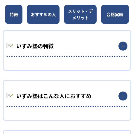
メリット・デ
特徴
おすすめの人
合格実績
メリット
いずみ塾の特徴
長野県、山梨県の高校入試に強みを持った進学塾で、高校入試
に合わせて、内申点対策と入試対策を両立した指導をしてい
る。
いずみ塾はこんな人におすすめ
長野、山梨を中心に教室を展開していて、県内の受験に強みを
もっている。諏訪清陵高等学校附属中学校や長野高等学校に多
数の合格者を輩出するなど、高い合格実績がある。