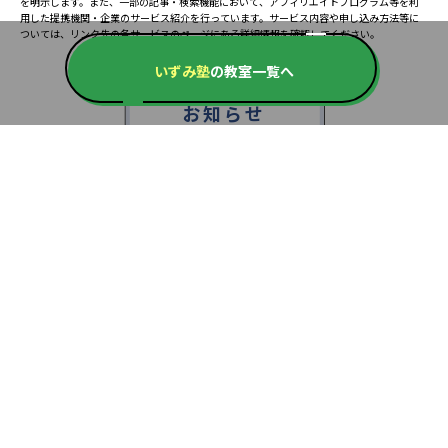
を明示します。また、一部の記事・検索機能において、アフィリエイトプログラム等を利
用した提携機関・企業のサービス紹介を行っています。サービス内容や申し込み方法等に
ついては、リンク先の各サービスのページにある詳細情報を確認してください。
いずみ塾
の教室一覧へ
お知らせ
2025.08.23
塾・予備校 合格実績ランキングの詳細
2024.10.31
アンケート調査について
2023.03.23
ダイヤモンド教育ラボのオープンについて
都道府県別一覧
北海道・東北
主要な塾一覧
北海道
青森県
岩手県
宮城県
秋田県