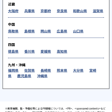
近畿
大阪府
兵庫県
京都府
奈良県
和歌山県
滋賀県
中国
鳥取県
島根県
岡山県
広島県
山口県
四国
徳島県
香川県
愛媛県
高知県
九州・沖縄
福岡県
佐賀県
長崎県
熊本県
大分県
宮崎
県
鹿児島県
沖縄県
※教育機関、塾・予備校等によるPR情報については、<PR>、<sponsored contents>など