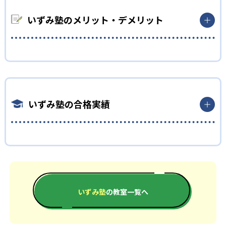
いずみ塾のメリット・デメリット
どんなメリットがある？
長野、山梨の入試内容に精通していて、入試対策も内申点対策
も万全である。個別指導から集団授業までコースが多岐にわた
っており、速読や作文などの指導も受けられる。
いずみ塾の合格実績
どんなデメリットがある？
長野と山梨の入試に特化しているため、異なる地域への受験希
いずみ塾の合格実績は？
望の生徒には不向き。
いずみ塾は公式サイトにて、合格実績を公開していない。気に
なる方は近くの教室に問い合わせを。
中学校の合格実績
いずみ塾
の教室一覧へ
合格実績はサイト内にあります。長野は
https://izumijuku.co.jp/pass-prefecture/nagano 山梨は