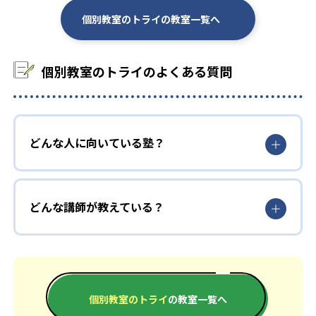
-
-
東京工業大学
筑波大学
個別教室のトライの教室一覧へ
-
-
神戸大学
東京外国語大学
-
-
横浜国立大学
個別教室のトライのよくある質問
金沢大学
-
-
大阪公立大学
千葉大学
-
-
東京都立大学
古屋市立大学
どんな人に向いている塾？
-
-
京都府立大学
岡山大学
-
-
広島大学
信州大学
どんな講師が教えている？
-
-
三重大学
横浜市立大学
-
-
慶應義塾大学
早稲田大学
個別教室のトライ
の教室一覧へ
-
-
同志社大学
立命館大学