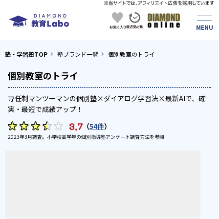
塾・学習塾TOP
塾ブランド一覧
個別教室のトライ
個別教室のトライ
専任制マンツーマンの個別塾×ダイアログ学習法×最新AIで、確
実・最短で成績アップ！
3.7
（
54件
）
2023年3月調査。
小学校高学年の個別指導塾アンケート調査方法
を参照