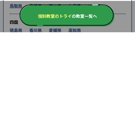
鳥取県
島根県
岡山県
広島県
山口県
個別教室のトライ
の教室一覧へ
四国
徳島県
香川県
愛媛県
高知県
九州・沖縄
福岡県
佐賀県
長崎県
熊本県
大分県
宮崎
県
鹿児島県
沖縄県
※教育機関、塾・予備校等によるPR情報については、<PR>、<sponsored contents>など
を明示します。また、一部の記事・検索機能において、アフィリエイトプログラム等を利
用した提携機関・企業のサービス紹介を行っています。サービス内容や申し込み方法等に
ついては、リンク先の各サービスのページにある詳細情報を確認してください。