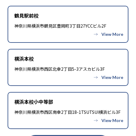
-
-
旭野高校
高蔵寺高校
鶴見駅前校
-
-
神奈川県横浜市鶴見区豊岡町3丁目27YCCビル2F
松蔭高校
天白高校
-
清風南海高校
横浜本校
大学の合格実績
神奈川県横浜市西区北幸2丁目5-3アスカビル3F
-
-
東京大学
京都大学
-
-
大阪大学
北海道大学
横浜本校小中等部
-
-
東北大学
古屋大学
神奈川県横浜市西区南幸2丁目18-1TSUTSUI横浜ビル3F
-
-
九州大学
一橋大学