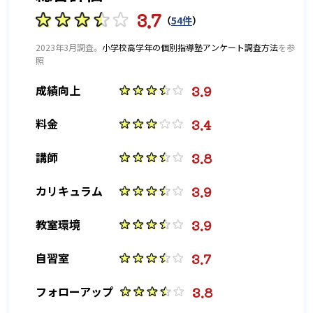
3.7
（
54件
）
-
-
東大寺学園中学校
神戸女学院中学部
2023年3月調査。
小学校高学年の個別指導塾アンケート調査方法
を参
照
-
-
六甲学院中学校
須磨学園中学校
3.9
成績向上
-
-
東海中学校
南山中学校女子部
3.4
料金
-
-
滝中学校
愛知中学校
3.8
講師
-
-
海陽中学校
古屋中学校
3.9
カリキュラム
-
金城学院中学校
3.9
教室環境
高校の合格実績
3.7
自習室
-
-
灘高校
筑波大学付属高校
3.8
フォローアップ