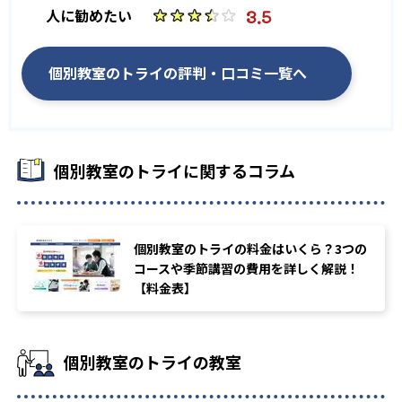
-
-
開成高校
慶應義塾高校
3.5
人に勧めたい
-
-
青山学院高校
早稲田大学高等学院
個別教室のトライの評判・口コミ一覧へ
-
-
明治大学附属明治高校
学習院高等部
-
-
法政大学高校
西高校
個別教室のトライに関するコラム
-
-
戸山高校
国立高校
-
-
青山高校
旭丘高校
個別教室のトライの料金はいくら？3つの
-
-
明和高校
一宮高校
コースや季節講習の費用を詳しく解説！
【料金表】
-
-
一宮西高校
瑞陵高校
-
-
横須賀高校
東高校
個別教室のトライの教室
-
-
昭和高校
春日井高校