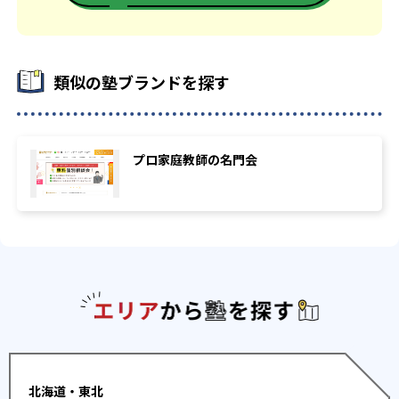
-
-
南山大学
上智大学
-
-
東京理科大学
学習院大学
類似の塾ブランドを探す
-
-
明治大学
青山学院大学
-
-
立教大学
中央大学
プロ家庭教師の名門会
-
-
法政大学
関西学院大学
-
-
関西大学
日本大学
-
-
東洋大学
駒沢大学
エリアか
-
-
専修大学
京都産業大学
-
-
近畿大学
甲南大学
北海道・東北