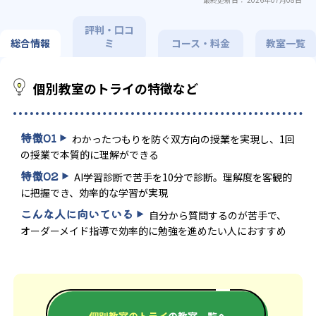
特化対策
の受講可
その他科目別特化対策
発達障害の子どもに対応
自習室あ
り
評判・口コ
総合情報
ミ
コース・料金
教室一覧
個別教室のトライの特徴など
特徴
01
わかったつもりを防ぐ双方向の授業を実現し、1回
の授業で本質的に理解ができる
特徴
02
AI学習診断で苦手を10分で診断。理解度を客観的
に把握でき、効率的な学習が実現
こんな人に向いている
自分から質問するのが苦手で、
オーダーメイド指導で効率的に勉強を進めたい人におすすめ
個別教室のトライ
の教室一覧へ