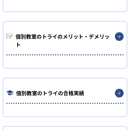
またオリジナルのダイアログ学習法は双方向の指導法で、講師
自分から質問するのが苦手な人向け
が指導した内容を生徒に説明してもらう。これによって本人も気
づかないような「わかったつもり」を防ぐことができ、授業で
個別教室のトライの授業は講師が一方的に解説をして生徒が聞
の理解度を大幅にアップできる。さらに毎回1対1の対話の中で
く授業ではなく、講師が説明した内容を生徒に説明してもら
授業内容を反復し、学んだことを確実に定着させる学習法も行
い、正しく理解しているかどうかを確認する形で進んでいく。
個別教室のトライのメリット・デメリッ
われている。
たとえマンツーマン指導だとしても、うまく質問を言葉にでき
ト
02
ずに「わかった」と言ってしまったり、質問したくても自分から
AI学習診断を基にした専用カリキュラムで効率的に
できなかったりする生徒も多い。こうした生徒と講師間の理解
の認識の差を埋められる指導をしているのが魅力。1回の授業で
学習
どんなメリットがある？
本質的に理解できるので、わかったつもりになったまま単元が
進んでいくよりも効率的に学習を進めることができる。
成績アップに欠かせない苦手科目の診断をわずか10分で可能に
個別教室のトライのメリットは、高品質なマンツーマン授業が
した、トライ式AI学習診断が受けられる。AIによる客観的な弱点
受けられる点。教育業界大手だからこそ蓄積されたノウハウが
プロが立てた効率的カリキュラムで勉強したい人向け
分析の結果を基に、プロの教育プランナーが子ども専用の学習
あり、実績に基づいた高品質な授業を受けられる。学生講師、
個別教室のトライの合格実績
目標達成のために勉強する際には、目標に向かって勉強計画を
カリキュラムを作成。教育プランナーは地元の受験情報や学校
社員講師にかかわらず厳選した人材を採用しており、その中か
立てることが重要。しかし勉強計画の立て方を知らない子ども
事情にも精通しているので、その子に最適な学習内容を提示し
ら子どもと相性のいい講師を紹介してもらえる。
も多く、無理なスケジュールになったり途中で挫折してしまった
てくれる。
また学習サポートも手厚く、充実している。講師とは別に教育
りしがちになる。
個別教室のトライの合格実績は？
専用カリキュラムによって現状と目標の差が明確になり、「今何
プランナーも、子どものメンタルケアや定期面談を実施してい
個別教室のトライでは、AI学力診断によって客観的に苦手科目を
を勉強するべきか」を具体的に把握することができる。これに
る。受験情報の提供などもしてくれ、目標達成に向けてきめ細
個別教室のトライは、サイトでは各教室の合格実績は公開して
判定できる。それを基に指導実績豊富な教育プランナーが、地
よって、勉強目標達成まで最短距離の学習が実現可能となってい
かいサポートを受けられる。