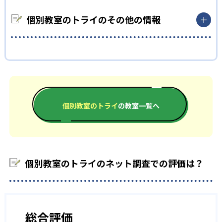
いない。志望校への実績があるかどうかは、通う予定の教室に
元の受験情報なども踏まえて、いつなにをするべきかをカリキュ
る。
問い合わせたい。
どんなデメリットがある？
ラムで可視化してくれるので、超効率的に勉強を進めることが
個別教室のトライのその他の情報
中学校の合格実績
できる。
デメリットについては特に見当たらない。
-
-
開成中学校
麻布中学校
各教室サイトに合格者の声が載っているので参考にしたい。
-
-
灘中学校
桜蔭中学校
-
-
雙葉中学校
女子学院中学校
個別教室のトライ
の教室一覧へ
-
-
筑波大学付属中学校
武蔵中学校
-
-
慶應義塾普通部
早稲田中学校
個別教室のトライのネット調査での評価は？
-
渋谷教育学園渋谷中学校
-
西大和学園中学校
総合評価
-
洛南高等学校附属中学校