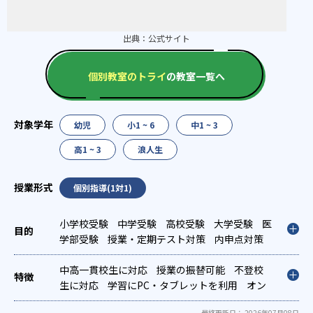
出典：
公式サイト
個別教室のトライ
の教室一覧へ
幼児
小1 ~ 6
中1 ~ 3
高1 ~ 3
浪人生
個別指導(1対1)
小学校受験
中学受験
高校受験
大学受験
医
学部受験
授業・定期テスト対策
内申点対策
学習習慣の定着
総合型選抜(旧AO)対策
推薦
入試対策
中高一貫校生に対応
学校別特化対策
授業の振替可能
国公立大対策
不登校
私大
対策
生に対応
共通テスト対策
学習にPC・タブレットを利用
英検(英語検定)対策
オン
漢
検(漢字検定)対策
ライン対応
1科目から受講可能
数学特化対策
季節講習のみ
英語・英会話
最終更新日： 2026年07月08日