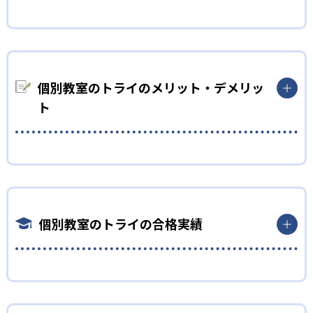
またオリジナルのダイアログ学習法は双方向の指導法で、講師
自分から質問するのが苦手な人向け
が指導した内容を生徒に説明してもらう。これによって本人も気
づかないような「わかったつもり」を防ぐことができ、授業で
個別教室のトライの授業は講師が一方的に解説をして生徒が聞
の理解度を大幅にアップできる。さらに毎回1対1の対話の中で
く授業ではなく、講師が説明した内容を生徒に説明してもら
授業内容を反復し、学んだことを確実に定着させる学習法も行
い、正しく理解しているかどうかを確認する形で進んでいく。
個別教室のトライのメリット・デメリッ
われている。
たとえマンツーマン指導だとしても、うまく質問を言葉にでき
ト
02
ずに「わかった」と言ってしまったり、質問したくても自分から
AI学習診断を基にした専用カリキュラムで効率的に
できなかったりする生徒も多い。こうした生徒と講師間の理解
の認識の差を埋められる指導をしているのが魅力。1回の授業で
学習
どんなメリットがある？
本質的に理解できるので、わかったつもりになったまま単元が
進んでいくよりも効率的に学習を進めることができる。
成績アップに欠かせない苦手科目の診断をわずか10分で可能に
個別教室のトライのメリットは、高品質なマンツーマン授業が
した、トライ式AI学習診断が受けられる。AIによる客観的な弱点
受けられる点。教育業界大手だからこそ蓄積されたノウハウが
プロが立てた効率的カリキュラムで勉強したい人向け
分析の結果を基に、プロの教育プランナーが子ども専用の学習
あり、実績に基づいた高品質な授業を受けられる。学生講師、
個別教室のトライの合格実績
目標達成のために勉強する際には、目標に向かって勉強計画を
カリキュラムを作成。教育プランナーは地元の受験情報や学校
社員講師にかかわらず厳選した人材を採用しており、その中か
立てることが重要。しかし勉強計画の立て方を知らない子ども
事情にも精通しているので、その子に最適な学習内容を提示し
ら子どもと相性のいい講師を紹介してもらえる。
も多く、無理なスケジュールになったり途中で挫折してしまった
てくれる。
また学習サポートも手厚く、充実している。講師とは別に教育
りしがちになる。
個別教室のトライの合格実績は？
専用カリキュラムによって現状と目標の差が明確になり、「今何
プランナーも、子どものメンタルケアや定期面談を実施してい
個別教室のトライでは、AI学力診断によって客観的に苦手科目を
を勉強するべきか」を具体的に把握することができる。これに
る。受験情報の提供などもしてくれ、目標達成に向けてきめ細
個別教室のトライは、サイトでは各教室の合格実績は公開して
判定できる。それを基に指導実績豊富な教育プランナーが、地
よって、勉強目標達成まで最短距離の学習が実現可能となってい
かいサポートを受けられる。