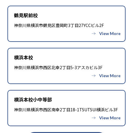
-
-
旭野高校
高蔵寺高校
鶴見駅前校
-
-
神奈川県横浜市鶴見区豊岡町3丁目27YCCビル2F
松蔭高校
天白高校
-
清風南海高校
横浜本校
大学の合格実績
神奈川県横浜市西区北幸2丁目5-3アスカビル3F
-
-
東京大学
京都大学
-
-
大阪大学
北海道大学
横浜本校小中等部
-
-
東北大学
古屋大学
神奈川県横浜市西区南幸2丁目18-1TSUTSUI横浜ビル3F
-
-
九州大学
一橋大学