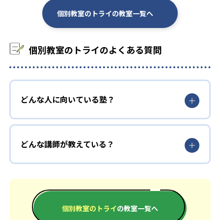
-
-
東京工業大学
筑波大学
個別教室のトライの教室一覧へ
-
-
神戸大学
東京外国語大学
-
-
横浜国立大学
個別教室のトライのよくある質問
金沢大学
-
-
大阪公立大学
千葉大学
-
-
東京都立大学
古屋市立大学
どんな人に向いている塾？
-
-
京都府立大学
岡山大学
-
-
広島大学
信州大学
どんな講師が教えている？
-
-
三重大学
横浜市立大学
-
-
慶應義塾大学
早稲田大学
個別教室のトライ
の教室一覧へ
-
-
同志社大学
立命館大学