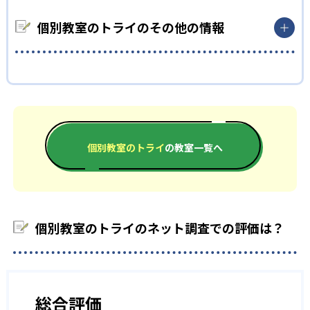
いない。志望校への実績があるかどうかは、通う予定の教室に
元の受験情報なども踏まえて、いつなにをするべきかをカリキュ
る。
問い合わせたい。
どんなデメリットがある？
ラムで可視化してくれるので、超効率的に勉強を進めることが
個別教室のトライのその他の情報
中学校の合格実績
できる。
デメリットについては特に見当たらない。
-
-
開成中学校
麻布中学校
各教室サイトに合格者の声が載っているので参考にしたい。
-
-
灘中学校
桜蔭中学校
-
-
雙葉中学校
女子学院中学校
個別教室のトライ
の教室一覧へ
-
-
筑波大学付属中学校
武蔵中学校
-
-
慶應義塾普通部
早稲田中学校
個別教室のトライのネット調査での評価は？
-
渋谷教育学園渋谷中学校
-
西大和学園中学校
総合評価
-
洛南高等学校附属中学校