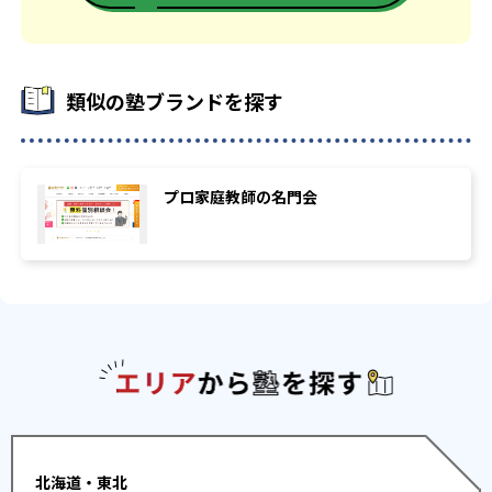
-
-
南山大学
上智大学
-
-
東京理科大学
学習院大学
類似の塾ブランドを探す
-
-
明治大学
青山学院大学
-
-
立教大学
中央大学
プロ家庭教師の名門会
-
-
法政大学
関西学院大学
-
-
関西大学
日本大学
-
-
東洋大学
駒沢大学
エリアか
-
-
専修大学
京都産業大学
-
-
近畿大学
甲南大学
北海道・東北