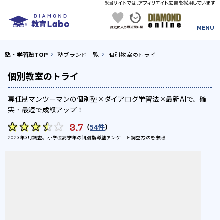
塾・学習塾TOP
塾ブランド一覧
個別教室のトライ
個別教室のトライ
専任制マンツーマンの個別塾×ダイアログ学習法×最新AIで、確
実・最短で成績アップ！
3.7
（
54件
）
2023年3月調査。
小学校高学年の個別指導塾アンケート調査方法
を参照