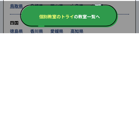
鳥取県
島根県
岡山県
広島県
山口県
個別教室のトライ
の教室一覧へ
四国
徳島県
香川県
愛媛県
高知県
九州・沖縄
福岡県
佐賀県
長崎県
熊本県
大分県
宮崎
県
鹿児島県
沖縄県
※教育機関、塾・予備校等によるPR情報については、<PR>、<sponsored contents>など
を明示します。また、一部の記事・検索機能において、アフィリエイトプログラム等を利
用した提携機関・企業のサービス紹介を行っています。サービス内容や申し込み方法等に
ついては、リンク先の各サービスのページにある詳細情報を確認してください。