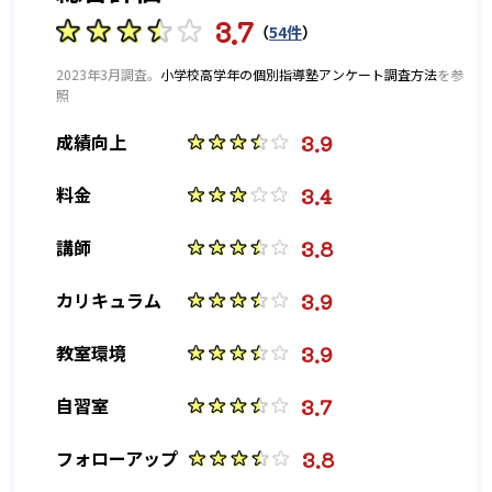
3.7
（
54件
）
-
-
東大寺学園中学校
神戸女学院中学部
2023年3月調査。
小学校高学年の個別指導塾アンケート調査方法
を参
照
-
-
六甲学院中学校
須磨学園中学校
3.9
成績向上
-
-
東海中学校
南山中学校女子部
3.4
料金
-
-
滝中学校
愛知中学校
3.8
講師
-
-
海陽中学校
古屋中学校
3.9
カリキュラム
-
金城学院中学校
3.9
教室環境
高校の合格実績
3.7
自習室
-
-
灘高校
筑波大学付属高校
3.8
フォローアップ