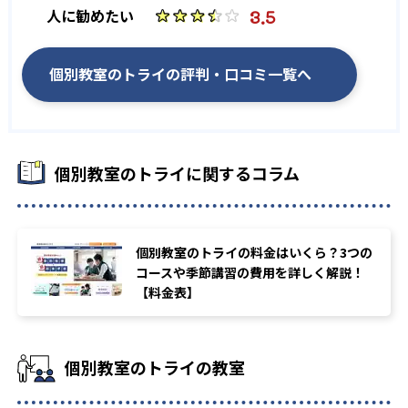
-
-
開成高校
慶應義塾高校
3.5
人に勧めたい
-
-
青山学院高校
早稲田大学高等学院
個別教室のトライの評判・口コミ一覧へ
-
-
明治大学附属明治高校
学習院高等部
-
-
法政大学高校
西高校
個別教室のトライに関するコラム
-
-
戸山高校
国立高校
-
-
青山高校
旭丘高校
個別教室のトライの料金はいくら？3つの
-
-
明和高校
一宮高校
コースや季節講習の費用を詳しく解説！
【料金表】
-
-
一宮西高校
瑞陵高校
-
-
横須賀高校
東高校
個別教室のトライの教室
-
-
昭和高校
春日井高校