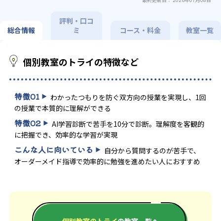
特化対策
の受講可
その他科目別特化対策
発達障害の子どもに対応
自習室あ
り
評判・口コ
総合情報
ミ
コース・料金
教室一覧
個別教室のトライの特徴など
特徴
01
わかったつもりを防ぐ双方向の授業を実現し、1回
の授業で本質的に理解ができる
特徴
02
AI学習診断で苦手を10分で診断。理解度を客観的
に把握でき、効率的な学習が実現
こんな人に向いている
自分から質問するのが苦手で、
オーダーメイド指導で効率的に勉強を進めたい人におすすめ
個別教室のトライ
の教室一覧へ