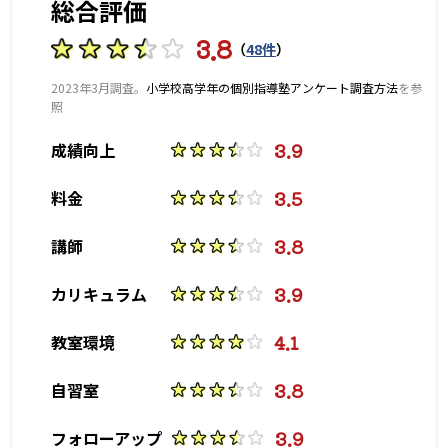
幅広いので、遠方から通いたい人におすすめ。
総合評価
できるように手引きしてくれるだろう。
高校の合格実績
また、大学受験のための勉強もできる。スクールIEでは、おため
3.8
（
48件
）
しパックとして、90分×4回で3,300円の格安パックがある。ど
-
のように勉強していくか、知りたい人におすすめ。
お茶の水女子大学附属高校
2023年3月調査。
小学校高学年の個別指導塾アンケート調査方法
を参
照
ただし、対象外の校舎や行われていない時期もある。お近くの
-
-
東京工業高等専門学校
八王子東高校
校舎に確認することをおすすめする。
3.9
成績向上
-
-
昭和高校
多摩科学技術高校
3.5
料金
-
-
東大和南高校
府中東高校
3.8
講師
-
-
小平西高校
拝島高校
3.9
カリキュラム
-
-
瑞穂農芸高校
東村山高校
4.1
教室環境
-
-
国際基督教大学高校
法政大学高校
3.8
自習室
-
-
錦城高校
拓殖大学第一高校
3.9
フォローアップ