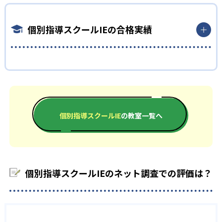
また、自分の苦手科目だけ克服したいという方にもおすすめ。
け
ころである。学力診断と個性診断で生徒自身のやる気を引き出
自分の学びたい科目、回数を選べるので、一人一人の授業プラ
す。自分の性格を知り、どこが理解できていないか可視化するこ
中学生では、部活動との両立を図り、コツコツ勉強して結果を
個別指導スクールIEの合格実績
ンを選ぶことができる。
とで、勉強するための意欲を上げられる。
残したい人に向いている。スクールIEの最大の特徴として、自由
02
に時間、曜日、科目、回数が選べるのが魅力。部活動で忙しい
また、自由に時間や曜日、科目、回数を選べるのも魅力的。習
診断テストで子どものやる気をアップ
生徒でも、自由に選択できるので、自分のライフスタイルに合
い事の両立を図れるので、自分のライフスタイルに合わせられ
個別指導スクールIEの合格実績は？
った授業プランを立てられる。
る。1:1、1:2の担任制なので、子どものわからない部分を講師の
先生も熟知し指導してくれる環境が整っている。
学力診断テストPCSと個性診断テストETSの2種類を実施してい
合格実績は、各校舎によって違う。記載されている校舎もあれ
また、高校受験を控えている子どもにも、個別指導スクールIEは
る。「プラス思考」「マイペース」「内気」など、勉強において
ば、記載されていない校舎もある。近くの校舎へ資料請求して
おすすめ。志望校に応じて、個別に受験対策が可能なので、自分
遠方で通えない生徒には、オンラインでの受講も可能。近くに
必要な性格診断をまず行う。その性格診断からやる気を出すた
確認してほしい。
のレベルに応じた対策をしてもらえる。
スクールIEがなくても受講できるので、わざわざ足を運ぶ必要が
めの授業プランを計画してくれる。
個別指導スクールIE
の教室一覧へ
ないのが良い点である。
ここでは、東京都にある東大和校の合格実績を記載する。
高校生
学力診断テストでは、わからないところを可視化し、子ども自
どんなデメリットがある？
中学校の合格実績
自分の苦手分野を克服し、マイペースに頑張りたい人向
身がどこでつまずいているかわかるようにしている。この2点の
診断テストで、子どものやる気を引き出すことが可能。
け
デメリットを挙げるとすれば、講師を選ぶことができない点で
-
-
明治学院中学校
明法中学校
ある。相性の合わない先生だと、塾に通うのが苦痛に感じる生
03
オンライン個別指導もある
高校生では、コツコツマイペースで頑張りたい人に向いてい
個別指導スクールIEのネット調査での評価は？
徒もいるだろう。熟練した指導者に教えてもらえない可能性もあ
る。診断テストに加え、生徒の理解度に応じたオリジナル教材
るので、内容が理解しづらいこともあるだろう。
-
藤村女子中学校
自分の家の近くにスクールIEがない人でも通うことができるの
があるので、苦手な単元を克服することが可能。自分の苦手な
また、個別指導なので、周りのレベルと比較することができな
が魅力的。インターネットを通して、授業が受けられる。遠方
部分を把握し、積極的に勉強のやる気をひきだすこともでき
い。自分が相対的にどれだけできるのか把握しづらい。
の方でもスクールIEを受講することが可能。受講できる科目も
る。講師も担任制なので、子どもの苦手な部分を理解し、克服
他