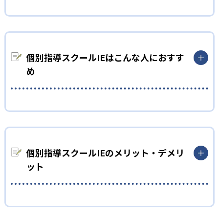
個別指導スクールIEはこんな人におすす
め
小学生
意欲を高めて、勉強を習慣化したい人向け
出典：個別指導スクールIE
小学生は、勉強の意欲を高めて、習慣化したい人に向いてい
る。診断テストを行うことで、生徒自身の勉強方法を確立し、
個別指導スクールIEのメリット・デメリ
01
生徒のやる気を引き出すことが可能。また、学力診断テストで
ット
自由な時間、科目を選び苦手科目を克服
は、自分の理解度も可視化されるので、小さな子どもでも自分に
何が足りないかがわかりやすい。
自分の希望する時間や曜日を選択し、習い事と両立できること
中学生
が特徴の1つ。他の習い事があっても、学習時間を確保できるの
どんなメリットがある？
はメリット。
部活動と両立して、学校のテストで点数を上げたい人向
個別指導スクールIEの最大のメリットは、診断テストがあると