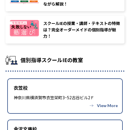
-
-
女子栄養大学
ながら解説！
武蔵野大学
-
-
亜細亜大学
大妻女子大学
スクールIEの授業・講師・テキストの特徴
は？完全オーダーメイドの個別指導が魅
-
-
実践女子大学
明星大学
力！
-
-
東京工科大学
帝京大学
-
個別指導スクールIEの教室
帝京平成大学
他
衣笠校
※2023年度 東大和校記載
他、多数合格
神奈川県横須賀市衣笠栄町3−52古谷ビル2Ｆ
金沢文庫校