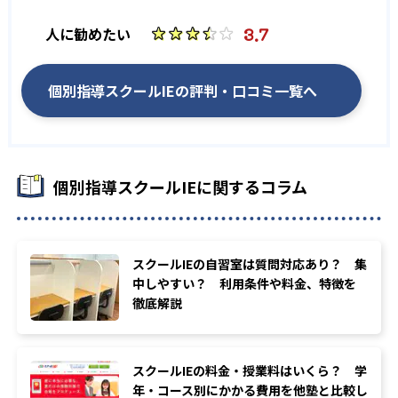
-
-
明治学院東村山高校
明法高校
3.7
人に勧めたい
-
-
明星学園高校
昭和第一学園高校
個別指導スクールIEの評判・口コミ一覧へ
-
-
国立音楽大学附属高校
立川女子高校
-
東野高校
個別指導スクールIEに関するコラム
他
大学の合格実績
スクールIEの自習室は質問対応あり？ 集
-
-
関西学院大学
芝浦工業大学
中しやすい？ 利用条件や料金、特徴を
徹底解説
-
-
日本大学
東洋大学
-
-
駒澤大学
専修大学
スクールIEの料金・授業料はいくら？ 学
年・コース別にかかる費用を他塾と比較し