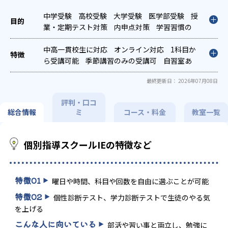
中学受験
高校受験
大学受験
医学部受験
授
業・定期テスト対策
内申点対策
学習習慣の
定着
総合型選抜(旧AO)対策
推薦入試対策
学校別特化対策
中高一貫校生に対応
国公立大対策
オンライン対応
私大対策
1科目か
共通
テスト対策
ら受講可能
英検(英語検定)対策
季節講習のみの受講可
漢検(漢字検
自習室あ
定)対策
り
数学特化対策
その他科目別特化対策
最終更新日： 2026年07月08日
評判・口コ
総合情報
ミ
コース・料金
教室一覧
個別指導スクールIEの特徴など
特徴
01
曜日や時間、科目や回数を自由に選ぶことが可能
特徴
02
個性診断テスト、学力診断テストで生徒のやる気
を上げる
こんな人に向いている
部活や習い事と両立し、勉強に