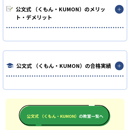
KUMONでは細かいステップに分かれた教材で、わかる楽しさを
どもの学習意欲をかき立てるため、教えてもらうという受け身の
経験しながら無理なく力を高めていける。
公文式 （くもん・KUMON）のメリッ
姿勢ではなく、自ら進んで学ぶ姿勢を身につけられるだろう。
性格や学習への取り組み姿勢に合わせて内容も調整するため、
ト・デメリット
また、自学学習スタイルで学ぶ子どもたちは、自らの学習課題
小学校に入ってもつまずきにくい学力を身につけられるだろう。
に気がつくようになる。学年を超えた範囲も学習できるため、
小学生
早い時期から高校教材に進む生徒もいる。
どんなメリットがある？
中学に向けて苦手教科を克服したい子ども向け
03
フレキシブルな受講スタイル
KUMONでは自学自習スタイルで勉強するため、集中力や目標に
KUMONでは経験豊富な先生が、子どものやる気を引き出せるよ
KUMONでは、教室が開いている時間内であれば、何曜日にでも
向かって頑張りやり抜く力を育むことができる。また、年齢や
う適切なヒントを与えたり、声かけをしたりしている。苦手な
週2回受講できる。そのため、部活や他の習い事で忙しい中高生
学年にとらわれずに自分の学力に相応したレベルから学習でき
科目でも自分で解けた達成感を味わうことで、少しずつ苦手意
公文式 （くもん・KUMON）の合格実績
にも通室しやすい。また、教室によっては自宅からのオンライ
るため、難しすぎてやる気を損ねたり、簡単すぎて退屈するこ
識を克服できるだろう。
ン受講と通室を組み合わせることも可能だ。
ともない。
中学生・高校生
どんなデメリットがある？
公文式 （くもん・KUMON）の合格実績は？
部活や習い事と両立したい生徒向け
KUMONでは、中高生のクラスでも数学・英語・国語の3教科に
KUMONは、公式サイトでは合格実績は公開していない。志望校
KUMONでは、一人ひとりの学習状況やスケジュールに合わせ
限られるため、その他の教科に関しては他塾を検討する必要が
への実績があるかどうかは、通う予定の教室に問い合わせた
て、きめ細やかにカリキュラムを調整している。
あるだろう。
い。
宿題の量や進め方に関しては、いつでも気軽に相談可能だ。
公文式 （くもん・KUMON）
の教室一覧へ