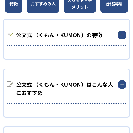
メリット・デ
特徴
おすすめの人
合格実績
メリット
公文式 （くもん・KUMON）の特徴
01
無学年式の学力別学習
KUMONでは、年齢や学年にとらわれずに、一人ひとりの学力に
応じたレベルから学習を始めている。
公文式 （くもん・KUMON）はこんな人
確実に100点が取れるレベルから少しずつ難易度を上げていくこ
におすすめ
とで子どもたちは多くの成功体験を積み、学習する楽しさを経
験できる。
02
自学自習スタイル
幼児
KUMONの教材は、簡単な問題から高度な問題へと、スモールス
小学校に入る準備をしたい幼児向け
テップで進んでいけるよう工夫されている。このスタイルは子