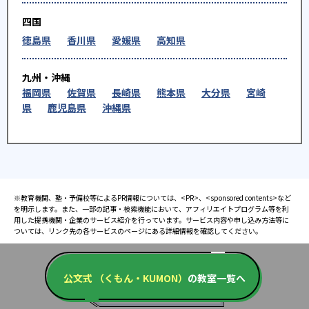
四国
徳島県
香川県
愛媛県
高知県
九州・沖縄
福岡県
佐賀県
長崎県
熊本県
大分県
宮崎
県
鹿児島県
沖縄県
※教育機関、塾・予備校等によるPR情報については、<PR>、<sponsored contents>など
を明示します。また、一部の記事・検索機能において、アフィリエイトプログラム等を利
用した提携機関・企業のサービス紹介を行っています。サービス内容や申し込み方法等に
ついては、リンク先の各サービスのページにある詳細情報を確認してください。
公文式 （くもん・KUMON）
の教室一覧へ
お知らせ