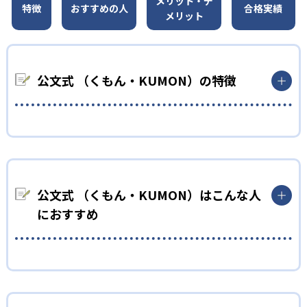
メリット・デ
特徴
おすすめの人
合格実績
メリット
公文式 （くもん・KUMON）の特徴
01
無学年式の学力別学習
KUMONでは、年齢や学年にとらわれずに、一人ひとりの学力に
応じたレベルから学習を始めている。
公文式 （くもん・KUMON）はこんな人
確実に100点が取れるレベルから少しずつ難易度を上げていくこ
におすすめ
とで子どもたちは多くの成功体験を積み、学習する楽しさを経
験できる。
02
自学自習スタイル
幼児
KUMONの教材は、簡単な問題から高度な問題へと、スモールス
小学校に入る準備をしたい幼児向け
テップで進んでいけるよう工夫されている。このスタイルは子