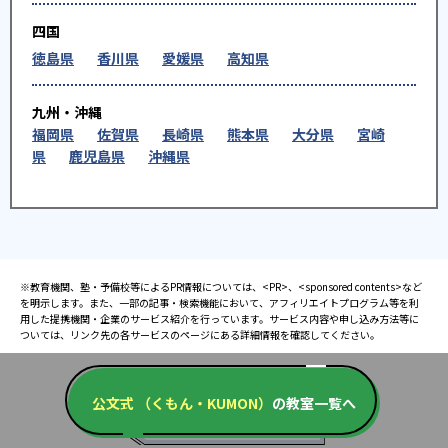
四国
徳島県
香川県
愛媛県
高知県
九州・沖縄
福岡県
佐賀県
長崎県
熊本県
大分県
宮崎
県
鹿児島県
沖縄県
※教育機関、塾・予備校等によるPR情報については、<PR>、<sponsored contents>など
を明示します。また、一部の記事・検索機能において、アフィリエイトプログラム等を利
用した提携機関・企業のサービス紹介を行っています。サービス内容や申し込み方法等に
ついては、リンク先の各サービスのページにある詳細情報を確認してください。
公文式 （くもん・KUMON）
の教室一覧へ
お知らせ