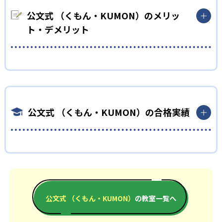
KUMONでは細かいステップに分かれた教材で、わかる楽しさを
どもの学習意欲をかき立てるため、教えてもらうという受け身の
経験しながら無理なく力を高めていける。
公文式 （くもん・KUMON）のメリッ
姿勢ではなく、自ら進んで学ぶ姿勢を身につけられるだろう。
性格や学習への取り組み姿勢に合わせて内容も調整するため、
ト・デメリット
また、自学学習スタイルで学ぶ子どもたちは、自らの学習課題
小学校に入ってもつまずきにくい学力を身につけられるだろう。
に気がつくようになる。学年を超えた範囲も学習できるため、
小学生
早い時期から高校教材に進む生徒もいる。
どんなメリットがある？
中学に向けて苦手教科を克服したい子ども向け
03
フレキシブルな受講スタイル
KUMONでは自学自習スタイルで勉強するため、集中力や目標に
KUMONでは経験豊富な先生が、子どものやる気を引き出せるよ
KUMONでは、教室が開いている時間内であれば、何曜日にでも
向かって頑張りやり抜く力を育むことができる。また、年齢や
う適切なヒントを与えたり、声かけをしたりしている。苦手な
週2回受講できる。そのため、部活や他の習い事で忙しい中高生
学年にとらわれずに自分の学力に相応したレベルから学習でき
科目でも自分で解けた達成感を味わうことで、少しずつ苦手意
公文式 （くもん・KUMON）の合格実績
にも通室しやすい。また、教室によっては自宅からのオンライ
るため、難しすぎてやる気を損ねたり、簡単すぎて退屈するこ
識を克服できるだろう。
ン受講と通室を組み合わせることも可能だ。
ともない。
中学生・高校生
どんなデメリットがある？
公文式 （くもん・KUMON）の合格実績は？
部活や習い事と両立したい生徒向け
KUMONでは、中高生のクラスでも数学・英語・国語の3教科に
KUMONは、公式サイトでは合格実績は公開していない。志望校
KUMONでは、一人ひとりの学習状況やスケジュールに合わせ
限られるため、その他の教科に関しては他塾を検討する必要が
への実績があるかどうかは、通う予定の教室に問い合わせた
て、きめ細やかにカリキュラムを調整している。
あるだろう。
い。
宿題の量や進め方に関しては、いつでも気軽に相談可能だ。
公文式 （くもん・KUMON）
の教室一覧へ