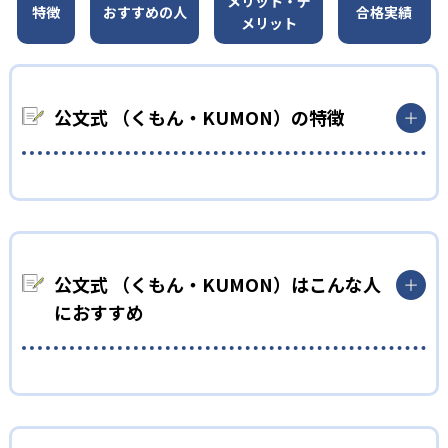
メリット・デ
特徴
おすすめの人
合格実績
メリット
公文式 （くもん・KUMON）の特徴
01
無学年式の学力別学習
KUMONでは、年齢や学年にとらわれずに、一人ひとりの学力に
応じたレベルから学習を始めている。
公文式 （くもん・KUMON）はこんな人
確実に100点が取れるレベルから少しずつ難易度を上げていくこ
におすすめ
とで子どもたちは多くの成功体験を積み、学習する楽しさを経
験できる。
02
自学自習スタイル
幼児
KUMONの教材は、簡単な問題から高度な問題へと、スモールス
小学校に入る準備をしたい幼児向け
テップで進んでいけるよう工夫されている。このスタイルは子