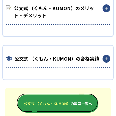
KUMONでは細かいステップに分かれた教材で、わかる楽しさを
どもの学習意欲をかき立てるため、教えてもらうという受け身の
経験しながら無理なく力を高めていける。
公文式 （くもん・KUMON）のメリッ
姿勢ではなく、自ら進んで学ぶ姿勢を身につけられるだろう。
性格や学習への取り組み姿勢に合わせて内容も調整するため、
ト・デメリット
また、自学学習スタイルで学ぶ子どもたちは、自らの学習課題
小学校に入ってもつまずきにくい学力を身につけられるだろう。
に気がつくようになる。学年を超えた範囲も学習できるため、
小学生
早い時期から高校教材に進む生徒もいる。
どんなメリットがある？
中学に向けて苦手教科を克服したい子ども向け
03
フレキシブルな受講スタイル
KUMONでは自学自習スタイルで勉強するため、集中力や目標に
KUMONでは経験豊富な先生が、子どものやる気を引き出せるよ
KUMONでは、教室が開いている時間内であれば、何曜日にでも
向かって頑張りやり抜く力を育むことができる。また、年齢や
う適切なヒントを与えたり、声かけをしたりしている。苦手な
週2回受講できる。そのため、部活や他の習い事で忙しい中高生
学年にとらわれずに自分の学力に相応したレベルから学習でき
科目でも自分で解けた達成感を味わうことで、少しずつ苦手意
公文式 （くもん・KUMON）の合格実績
にも通室しやすい。また、教室によっては自宅からのオンライ
るため、難しすぎてやる気を損ねたり、簡単すぎて退屈するこ
識を克服できるだろう。
ン受講と通室を組み合わせることも可能だ。
ともない。
中学生・高校生
どんなデメリットがある？
公文式 （くもん・KUMON）の合格実績は？
部活や習い事と両立したい生徒向け
KUMONでは、中高生のクラスでも数学・英語・国語の3教科に
KUMONは、公式サイトでは合格実績は公開していない。志望校
KUMONでは、一人ひとりの学習状況やスケジュールに合わせ
限られるため、その他の教科に関しては他塾を検討する必要が
への実績があるかどうかは、通う予定の教室に問い合わせた
て、きめ細やかにカリキュラムを調整している。
あるだろう。
い。
宿題の量や進め方に関しては、いつでも気軽に相談可能だ。
公文式 （くもん・KUMON）
の教室一覧へ