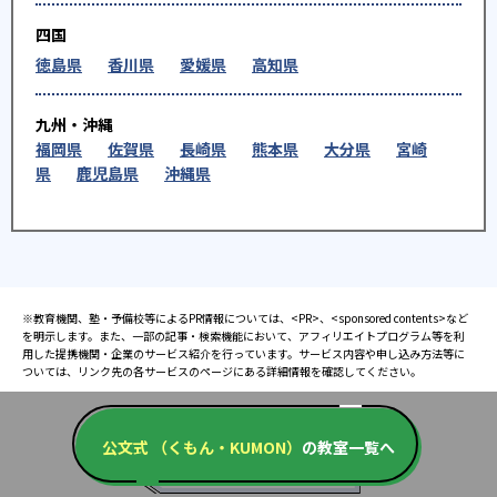
四国
徳島県
香川県
愛媛県
高知県
九州・沖縄
福岡県
佐賀県
長崎県
熊本県
大分県
宮崎
県
鹿児島県
沖縄県
※教育機関、塾・予備校等によるPR情報については、<PR>、<sponsored contents>など
を明示します。また、一部の記事・検索機能において、アフィリエイトプログラム等を利
用した提携機関・企業のサービス紹介を行っています。サービス内容や申し込み方法等に
ついては、リンク先の各サービスのページにある詳細情報を確認してください。
公文式 （くもん・KUMON）
の教室一覧へ
お知らせ