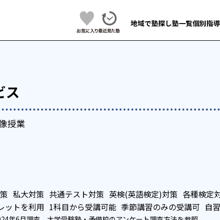
地域で塾探し
塾一覧
個別指導
ビス
映像授業
策
私大対策
共通テスト対策
英検(英語検定)対策
各種検定
レットを利用
1科目から受講可能
季節講習のみの受講可
自
024年6月調査。
大学受験塾・予備校のアンケート調査方法
を参照