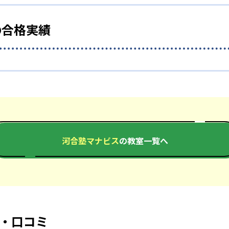
像授業とチェックテストの後に、5分程度の面談を行っている
べき箇所を可視化できるだろう。
の合格実績
・月間の学習計画や受験戦略の立案をサポートするため、映像
績は？
？
ープ全体の合格実績を公式サイトで公開し、合格した学校を多
はメリットだが、生徒によってはいつでも行けると思い、通塾
河合塾マナビス
の教室一覧へ
切磋琢磨する学習環境ではないため、ライバル心を燃やして学
まう恐れもある。
1,377
648
京都大学
北海道大学
366
845
一橋大学
名古屋大学
・口コミ
721
5,849
九州大学
早稲田大学
慶