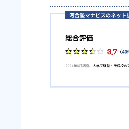
5,089
東京理科大学
河合塾マナビスのネット
他、多数合格
総合評価
※2023年、公式サイト
3.7
（
40
2024年6月調査。
大学受験塾・予備校の