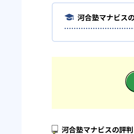
河合塾マナビスでは、毎回の映
ットだ。
ことでより理解を深め、復習す
河合塾マナビス
また、学習アドバイザーが年間
学力を高められる。
河合塾マナビスの合格実
どんなデメリットがある
河合塾マナビスは、河合塾グル
の通りである。
フレキシブルに通塾できること
る。
高校の合格実績
また、集団授業のような仲間と
とっては、物足りなく感じてし
1,321
東京大学
253
東京工業大学
河合塾マナビスの評判
621
広島大学