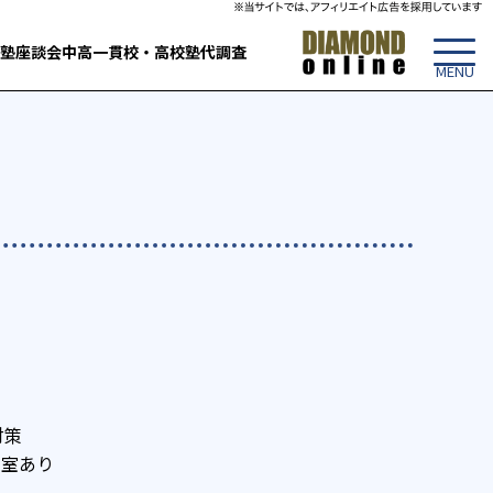
塾
座談会
中高一貫校・高校
塾代調査
対策
習室あり