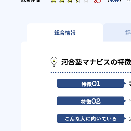
3.7
総合情報
評
河合塾マナビスの特
01
特徴
02
特徴
こんな人に向いている