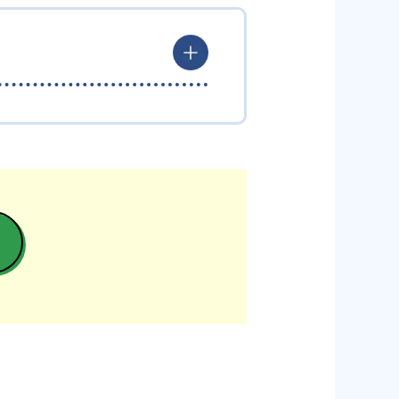
。学んだ内容をアウトプットする
授業を最大限に活かして効率的に
数記載している。合格実績は以下
を後回しにしてしまう可能性があ
習に取り組みたいタイプの生徒に
671
東北大学
685
大阪大学
3,608
應義塾大学