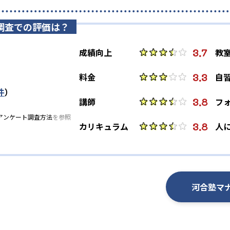
3,235
4,767
上智大学
立教大学
調査での評価は？
3.7
成績向上
教
3.3
料金
自
件
）
3.8
講師
フ
アンケート調査方法
を参照
3.8
カリキュラム
人
河合塾マ