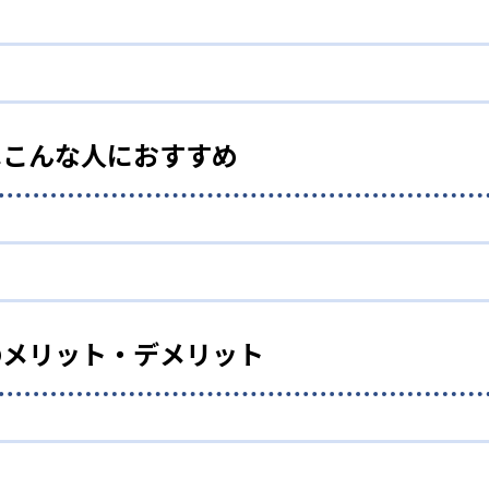
講座ある映像授業
語だけでも240種類以上あり、合計1,000種類以上に及ぶ。
こともメリットだ。
はこんな人におすすめ
準レベル」「応用レベル」「発展レベル」に分かれており、組
る。
ュールに合わせて受講したい生徒向け
度テストあり
供しているため、自分のスケジュールに合わせてフレキシブル
のメリット・デメリット
年生を対象に定期的に「学力到達度テスト」を行っている。学習
減でき、部活動が忙しい時期や長期休暇などに計画的に学習量
度を把握することができる。
スタイム
2時まで、日・祝も18時頃まで開館しているため、スケジュー