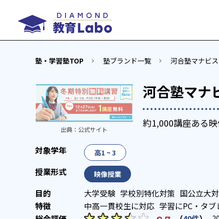
塾・学習塾TOP
塾ブランド一覧
河合塾マナビス
河合塾マナ
約1,000講座ある
出典：
公式サイト
高1 ~ 3
映像授業
大学受験
学校別特化対策
国公立大対
中高一貫校生に対応
学習にPC・タブ
（
40件
）
2