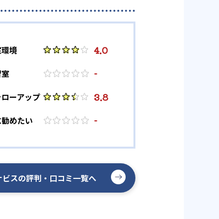
4.0
室環境
-
習室
3.8
ォローアップ
-
に勧めたい
ナビスの評判・口コミ一覧へ