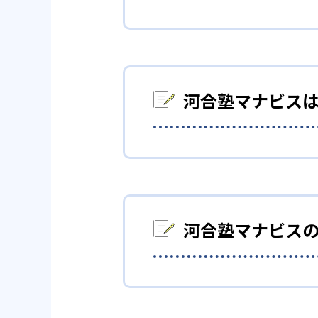
01
約1,000
河合塾マナビスの映像授業は、英
じて自分に適切な講座を選べる
河合塾マナビス
映像授業は「基礎レベル」「標
ドマップを計画することができ
自分のスケジ
高校生
02
学力到達
河合塾マナビスは映像授業を提
河合塾マナビス
河合塾マナビスでは、高1・2
状況に応じて受講数も柔軟に増
測することで、志望校別に到達
どんなメリットがある？
03
アドバイ
ほとんどの校舎で月〜土曜は2