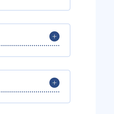
学年の枠にとらわれずに、学力に応
み合わせることで合格までのロー
に受講できる。
した内容が定着しているのかを計
を調節可能だ。
ルに合わせた通塾できることがメリ