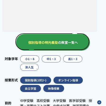
個別指導の明光義塾
の教室一覧へ
小1 ~ 6
中1 ~ 3
高1 ~ 3
浪人生
個別指導(1対2~)
オンライン指導
自立学習
映像授業
中学受験
高校受験
大学受験
医学部受験
授
業・定期テスト対策
内申点対策
学習習慣の