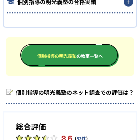
個別指導の明光義塾の合格実績
テスト対策を行う。また、一人ひとり異なる成績を10段階に分
強の仕方が分からない人も、オリジナルノートで簡単に復習で
け、授業や家庭学習で問題演習を行っているため、効率的に成績
きる。
アップを狙える。
また、振替授業も魅力の一つ。集団指導では、授業を一回休む
個別指導の明光義塾の合格実績は？
高校生
とその授業の内容を理解できないまま進んでしまうことがほと
んど。明光義塾は、授業を休んでも、振替授業を取得可能。生徒
個別指導の明光義塾ではサイトでは合格実績を載せていない。
将来のために勉強したい人におすすめ
に合わせて授業の進度やテキストを変更することもできる。
合格実績があるかどうかは、近くの校舎へ資料請求して確認し
明光義塾は志望校に合わせて学習プランを提案。生徒に応じて
てほしい。
どんなデメリットがある？
プランの見直しも可能なので、安心。志望校が見つかっていない
個別指導の明光義塾
の教室一覧へ
人も大丈夫。カウンセリングで将来の夢や目標を引き出し、志
デメリットを挙げるとすれば、講師の変更される可能性がある
望校選びをサポート。
ことだ。明光義塾は講師担任制度ではない。また、講師はアル
バイトが多い。アルバイトは、大学生、フリーター、主婦（主
夫）、シニアなど幅広い世代で、未経験からスタートするケース
もあるため、講師の質は様々だ。
個別指導の明光義塾のネット調査での評価は？
また、講師1人に対して生徒数の指定がない。そのため、1人の
授業にあまり時間がかけられない場合がある。
総合評価
3.6
（
53件
）