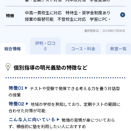
定着
総合型選抜(旧AO)対策
推薦入試対策
学校別特化対策
中高一貫校生に対応
国公立大対策
特待生・奨学金制度あり
私大対策
共通
テスト対策
授業の振替可能
英検(英語検定)対策
不登校生に対応
漢検(漢字検
学習にPC・
定)対策
タブレットを利用
数学特化対策
オンライン対応
英語・英会話特化対
1科目から
最終更新日： 2026年07月08日
策
受講可能
その他科目別特化対策
季節講習のみの受講可
発達障害の
子どもに対応
自習室あり
評判・口コ
総合情報
ミ
コース・料金
教室一覧
個別指導の明光義塾の特徴など
特徴
01
テストや受験で発揮できる考える力を養う対話型
の授業
特徴
02
地域の学校を熟知しており、定期テストの範囲に
合わせた対策が可能
こんな人に向いている
勉強の習慣が身についておら
ず、積極的に塾を利用したい人におすすめ