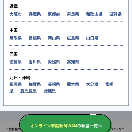
近畿
大阪府
兵庫県
京都府
奈良県
和歌山県
滋賀県
中国
鳥取県
島根県
岡山県
広島県
山口県
四国
徳島県
香川県
愛媛県
高知県
九州・沖縄
福岡県
佐賀県
長崎県
熊本県
大分県
宮崎
県
鹿児島県
沖縄県
オンライン家庭教師WAM
の教室一覧へ
※教育機関、塾・予備校等によるPR情報については、<PR>、<sponsored contents>など