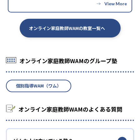
-
-
小林高校
岡崎東高校
-
-
いわき湯本高校
那賀高校
オンライン家庭教師WAMの教室一覧へ
-
-
日本大学櫻ヶ丘高校
舞子高校
-
-
花園高校
目黒高校
オンライン家庭教師WAMのグループ塾
-
熊本国府高校
個別指導WAM（ワム）
大学の合格実績
-
-
大阪芸術大学
神戸学院大学
オンライン家庭教師WAMのよくある質問
-
-
兵庫教育大学
新潟大学
-
-
桐蔭横浜大学
九州工業大学