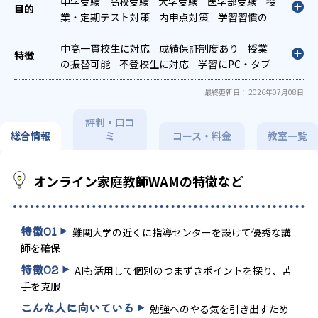
中学受験
高校受験
大学受験
医学部受験
授
業・定期テスト対策
内申点対策
学習習慣の
定着
総合型選抜(旧AO)対策
推薦入試対策
英検(英語検定)対策
中高一貫校生に対応
漢検(漢字検定)対策
成績保証制度あり
授業
の振替可能
不登校生に対応
学習にPC・タブ
レットを利用
オンライン対応
1科目から受講
最終更新日： 2026年07月08日
可能
評判・口コ
総合情報
ミ
コース・料金
教室一覧
オンライン家庭教師WAMの特徴など
特徴
01
難関大学の近くに指導センターを設けて優秀な講
師を確保
特徴
02
AIも活用して個別のつまずきポイントを探り、苦
手を克服
こんな人に向いている
勉強へのやる気を引き出すため