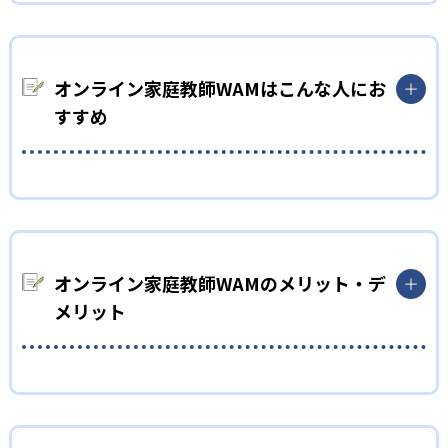
家庭教師WAMでは、難関大学の近くに指導センターを設け、優
秀な講師を採用しやすい仕組みを導入している。指導センター
には講師を管理する人材を配置し、講師任せではない指導品質
オンライン家庭教師WAMはこんな人にお
の向上に努めている。
すすめ
やる気を高めたい人
達成感を与え、モチベーションアップ
家庭教師WAMでは、「わかる」を「できる」にすることで子ど
もに達成感を味わわせる。小目標と大目標の設定で、こまめに
オンライン家庭教師WAMのメリット・デ
成長を実感しやすくする。成績アップを実感して、勉強へのや
メリット
る気が高まる好循環を生み出す。
どんなメリットがある？
家庭教師WAMでは、双方向型授業をスムーズに行うための専用
アプリを活用できる。授業中に挙手する機能も備わっているの