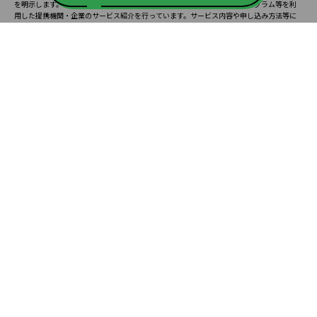
を明示します。また、一部の記事・検索機能において、アフィリエイトプログラム等を利
用した提携機関・企業のサービス紹介を行っています。サービス内容や申し込み方法等に
ついては、リンク先の各サービスのページにある詳細情報を確認してください。
お知らせ
2025.08.23
塾・予備校 合格実績ランキングの詳細
2024.10.31
アンケート調査について
2023.03.23
ダイヤモンド教育ラボのオープンについて
都道府県別一覧
北海道・東北
主要な塾一覧
北海道
青森県
岩手県
宮城県
秋田県