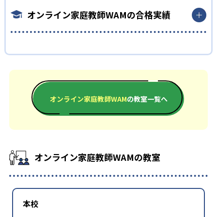
で、質問を行いやすい。ホワイトボード機能を使用して、講師と
オンライン家庭教師WAMの合格実績
子どもの両方が書き込みをすることも可能。
どんなデメリットがある？
オンライン家庭教師WAMの合格実績は？
家庭教師WAMでは、指導を受けるために対応バージョンのiPad
や指定機能を備えたスタイラスペンなどの準備が必要となる。
家庭教師WAMがサイトで合格体験記の形式で示している合格実
新たに機材を購入する場合は、費用の負担が気になるかもしれ
績は次の通り。
ない。
中学校の合格実績
オンライン家庭教師WAM
の教室一覧へ
-
大阪桐蔭中学校
-
千葉大学教育学部付属中学校
オンライン家庭教師WAMの教室
-
-
桐蔭中学校
大分大学附属中学校
高校の合格実績
本校