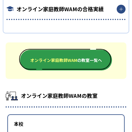
で、質問を行いやすい。ホワイトボード機能を使用して、講師と
オンライン家庭教師WAMの合格実績
子どもの両方が書き込みをすることも可能。
どんなデメリットがある？
オンライン家庭教師WAMの合格実績は？
家庭教師WAMでは、指導を受けるために対応バージョンのiPad
や指定機能を備えたスタイラスペンなどの準備が必要となる。
家庭教師WAMがサイトで合格体験記の形式で示している合格実
新たに機材を購入する場合は、費用の負担が気になるかもしれ
績は次の通り。
ない。
中学校の合格実績
オンライン家庭教師WAM
の教室一覧へ
-
大阪桐蔭中学校
-
千葉大学教育学部付属中学校
オンライン家庭教師WAMの教室
-
-
桐蔭中学校
大分大学附属中学校
高校の合格実績
本校