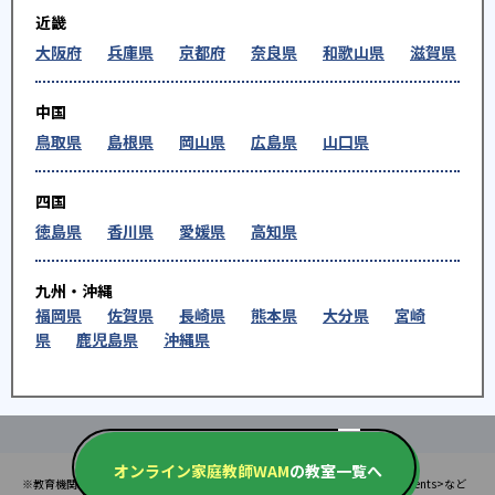
近畿
大阪府
兵庫県
京都府
奈良県
和歌山県
滋賀県
中国
鳥取県
島根県
岡山県
広島県
山口県
四国
徳島県
香川県
愛媛県
高知県
九州・沖縄
福岡県
佐賀県
長崎県
熊本県
大分県
宮崎
県
鹿児島県
沖縄県
オンライン家庭教師WAM
の教室一覧へ
※教育機関、塾・予備校等によるPR情報については、<PR>、<sponsored contents>など