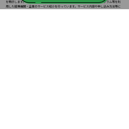
を明示します。また、一部の記事・検索機能において、アフィリエイトプログラム等を利
用した提携機関・企業のサービス紹介を行っています。サービス内容や申し込み方法等に
ついては、リンク先の各サービスのページにある詳細情報を確認してください。
お知らせ
2025.08.23
塾・予備校 合格実績ランキングの詳細
2024.10.31
アンケート調査について
2023.03.23
ダイヤモンド教育ラボのオープンについて
都道府県別一覧
北海道・東北
主要な塾一覧
北海道
青森県
岩手県
宮城県
秋田県