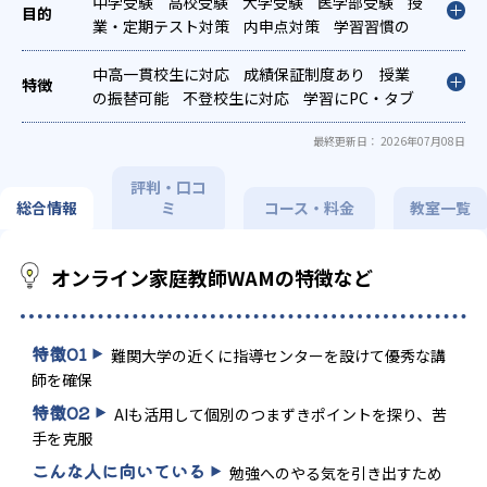
中学受験
高校受験
大学受験
医学部受験
授
業・定期テスト対策
内申点対策
学習習慣の
定着
総合型選抜(旧AO)対策
推薦入試対策
英検(英語検定)対策
中高一貫校生に対応
漢検(漢字検定)対策
成績保証制度あり
授業
の振替可能
不登校生に対応
学習にPC・タブ
レットを利用
オンライン対応
1科目から受講
最終更新日： 2026年07月08日
可能
評判・口コ
総合情報
ミ
コース・料金
教室一覧
オンライン家庭教師WAMの特徴など
特徴
01
難関大学の近くに指導センターを設けて優秀な講
師を確保
特徴
02
AIも活用して個別のつまずきポイントを探り、苦
手を克服
こんな人に向いている
勉強へのやる気を引き出すため