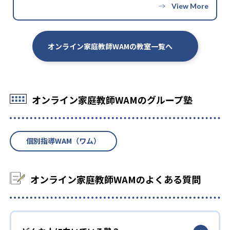
-
-
小林高校
岡崎東高校
-
-
いわき湯本高校
那賀高校
オンライン家庭教師WAMの教室一覧へ
-
-
日本大学櫻ヶ丘高校
舞子高校
-
-
花園高校
目黒高校
オンライン家庭教師WAMのグループ塾
-
熊本国府高校
個別指導WAM（ワム）
大学の合格実績
-
-
大阪芸術大学
神戸学院大学
オンライン家庭教師WAMのよくある質問
-
-
兵庫教育大学
新潟大学
-
-
桐蔭横浜大学
九州工業大学