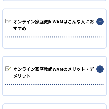
家庭教師WAMでは、難関大学の近くに指導センターを設け、優
秀な講師を採用しやすい仕組みを導入している。指導センター
には講師を管理する人材を配置し、講師任せではない指導品質
オンライン家庭教師WAMはこんな人にお
の向上に努めている。
すすめ
やる気を高めたい人
達成感を与え、モチベーションアップ
家庭教師WAMでは、「わかる」を「できる」にすることで子ど
もに達成感を味わわせる。小目標と大目標の設定で、こまめに
オンライン家庭教師WAMのメリット・デ
成長を実感しやすくする。成績アップを実感して、勉強へのや
メリット
る気が高まる好循環を生み出す。
どんなメリットがある？
家庭教師WAMでは、双方向型授業をスムーズに行うための専用
アプリを活用できる。授業中に挙手する機能も備わっているの