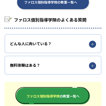
ファロス個別指導学院の教室一覧へ
105
147
同志社大学
関西学院大学
86
310
立命館大学
関西大学
ファロス個別指導学院のよくある質問
376
28
近畿大学
甲南大学
3
9
東京大学
京都大学
どんな人に向いている？
18
15
大阪大学
神戸大学
無料体験はある？
他、多数合格
※2023年、公式サイト
ファロス個別指導学院
の教室一覧へ