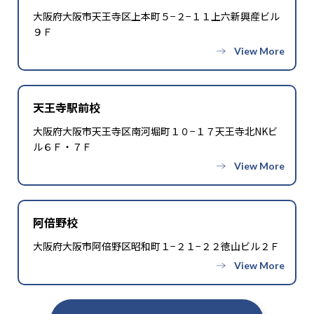
大阪府大阪市天王寺区上本町５−２−１１上六新興産ビル
8
18
安田女子中学校
岡山中学校
９Ｆ
高校の合格実績
41
19
天王寺高校
三国丘高校
天王寺駅前校
大阪府大阪市天王寺区南河堀町１０−１７天王寺北NKビ
62
38
岸和田高校
高津高校
ル６Ｆ・７Ｆ
47
10
生野高校
桐蔭高校
3
1
南陽高校
長田高校
阿倍野校
88
26
上宮高校
上宮太子高校
大阪府大阪市阿倍野区昭和町１−２１−２２徳山ビル２Ｆ
大学の合格実績