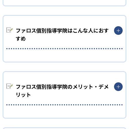
01
学んだ内容を定着させるファロス独自の学習法
80分授業の中に、10分間のリトライ学習指導を組み込んでい
ファロス個別指導学院はこんな人におす
る。リトライ学習指導とは、独自開発した学習ツールでその日
学んだことを復習すること。教科指導を70分間行った後に行
すめ
い、学習内容の定着を目指している。
02
学習環境の確保
小学生
ファロス個別指導学院では、授業日以外でも自習室を利用でき
学習習慣を身につけたい子ども向け
る。自習室では質問も受け付けているため、苦手科目の克服に
有効に活用できるだろう。また、独自の映像教材もあり、個別指
ファロス個別指導学院では、小学1年生から学習計画に沿った個
導後の演習として使用できる。自宅では何から始めたらよいか
別指導を行っている。ノートの作り方や家庭学習の進め方など、
ファロス個別指導学院のメリット・デメ
わからない生徒も、自習室を利用すれば学習環境や学習時間を
個々のニーズに応じた丁寧な対応を行うため、無理なく学習習
リット
確保できるだろう。
慣を身につけることができる。
03
年に5回の実力判定テスト
中学生
どんなメリットがある？
定期テストで成績を上げたい生徒向け
ファロス個別指導学院では年に5回、公開制の実力判定テストを
ファロス個別指導学院では、生徒一人ひとりへのサポート体制
実施している。成績優秀者には表彰制度も設けており、学習意
ファロス個別指導学院では、定期テストに向けて1回から追加授