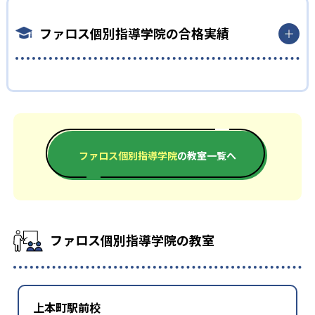
が充実している。学習状況や進度、今後の学習などについて、
欲を喚起している。また実力判定テストの結果をもとに詳細な
業を申し込むことが可能。担当講師に随時相談できるため、苦
月1回以上保護者と連絡を取り合っているため、どんな小さな不
データを算出し、受験校選択や学習計画に役立てている。
手教科に注力して確実な得点アップを狙えるだろう。
ファロス個別指導学院の合格実績
安も相談がしやすい。
高校生
また、ファロス個別指導学院では独自の映像教材を用意してい
受験スタイルに合わせた指導を受けたい生徒向け
る。個別指導と併用することで、思考力や課題解決力を効率的
ファロス個別指導学院の合格実績は？
に身につけられるだろう。
ファロス個別指導学院の大学受験対策では、専属のチューター
ファロス個別指導学院では、​​第一ゼミ関連グループ全体の合格
講師が志望校対策を個別に計画してくれるコースもある。自身
どんなデメリットがある？
実績を公式サイトで公開し、合格した学校を多数記載してい
の学力レベルから志望校合格までに必要な学習量を可視化でき
ファロス個別指導学院では集団授業を行っていない。そのた
る。合格実績は以下の通りである。
るため、迷うことなく目の前の課題に取り組めるだろう。
め、他の生徒に対するライバル心を原動力として学習意欲を高
ファロス個別指導学院
の教室一覧へ
中学校の合格実績
めたいタイプの生徒は、集団塾との併用を検討する必要がある
だろう。
29
上宮学園中学校
2
追手門学院大手前中学校
ファロス個別指導学院の教室
28
1
開智中学校
芦屋学園中学校
13
13
甲南中学校
帝塚山中学校
上本町駅前校