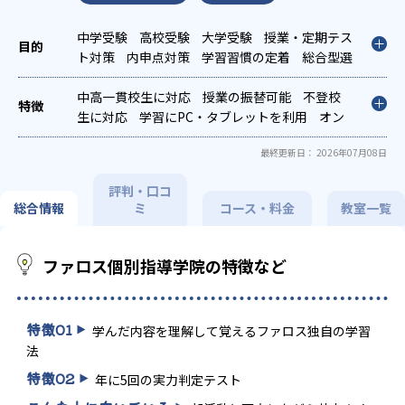
中学受験
高校受験
大学受験
授業・定期テス
ト対策
内申点対策
学習習慣の定着
総合型選
抜(旧AO)対策
推薦入試対策
学校別特化対策
国公立大対策
中高一貫校生に対応
私大対策
授業の振替可能
共通テスト対策
不登校
英検
(英語検定)対策
生に対応
学習にPC・タブレットを利用
数学特化対策
英語・英会話特
オン
化対策
ライン対応
その他科目別特化対策
1科目から受講可能
季節講習のみ
最終更新日： 2026年07月08日
の受講可
自習室あり
評判・口コ
総合情報
ミ
コース・料金
教室一覧
ファロス個別指導学院の特徴など
特徴
01
学んだ内容を理解して覚えるファロス独自の学習
法
特徴
02
年に5回の実力判定テスト