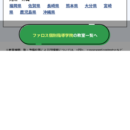
福岡県
佐賀県
長崎県
熊本県
大分県
宮崎
県
鹿児島県
沖縄県
ファロス個別指導学院
の教室一覧へ
※教育機関、塾・予備校等によるPR情報については、<PR>、<sponsored contents>など
を明示します。また、一部の記事・検索機能において、アフィリエイトプログラム等を利
用した提携機関・企業のサービス紹介を行っています。サービス内容や申し込み方法等に
ついては、リンク先の各サービスのページにある詳細情報を確認してください。
お知らせ
2025.08.23
塾・予備校 合格実績ランキングの詳細
2024.10.31
アンケート調査について