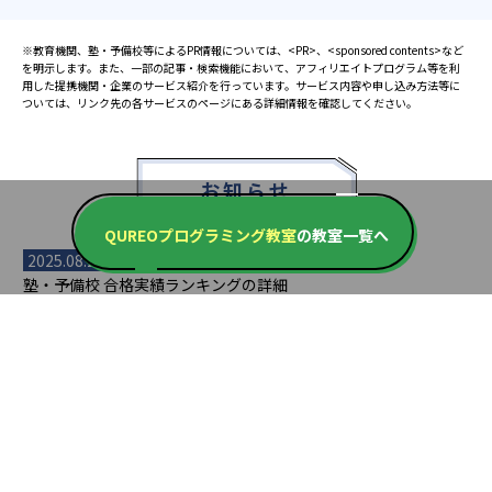
※教育機関、塾・予備校等によるPR情報については、<PR>、<sponsored contents>など
を明示します。また、一部の記事・検索機能において、アフィリエイトプログラム等を利
用した提携機関・企業のサービス紹介を行っています。サービス内容や申し込み方法等に
ついては、リンク先の各サービスのページにある詳細情報を確認してください。
お知らせ
QUREOプログラミング教室
の教室一覧へ
2025.08.23
塾・予備校 合格実績ランキングの詳細
2024.10.31
アンケート調査について
2023.03.23
ダイヤモンド教育ラボのオープンについて
都道府県別一覧