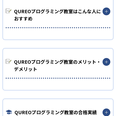
QUREOプログラミング教室の教材にはストーリーがあり、これ
QUREOプログラミング教室はこんな人に
を題材にしたマンガ『キュレオ プログラミングチャレンジャー
ズ!』が小学館「コロコロイチバン!」で連載されている。ストー
おすすめ
リーは「キャラクターと一緒にバグを倒す旅に出る」内容で、子
どもが夢中になって学ぶことが可能だ。楽しく学びながら、自
然にプログラミングの基本を理解できる。
小学生
2
個別最適化された学習カリキュラム
プログラミングを初めて学ぶ子ども
IT企業サイバーエージェントグループ運営の小学生向けプログ
まずは導入として、教育版マインクラフトの世界を探検しなが
ラミングスクール「Tech Kids School」が監修した、大学入試
らプログラミングの基礎概念を体感的に学ぶ。その後、オリジ
QUREOプログラミング教室のメリット・
までを見据えた本格的なカリキュラム。一人ひとりの学習進捗
ナル教材による400種類以上の本格的なゲーム作りを通して、プ
デメリット
や成績をリアルタイムで取得して把握することで、自分から質
ログラミングの基礎を網羅的に習得していく。教材にはマンガ
問をすることが苦手な子であっても取りこぼさずに指導を行う。
出版もされた本格的なストーリーがあり、サポートしてくれる
ガイドキャラクターの存在や、学習を進めると新しいキャラクタ
3
新大学入試に備えた本格学習
どんなメリットがある?
ーがもらえ、より高度なゲーム作りに挑戦できるようになるシ
ステムなど、子どもが夢中になれる要素が満載。集中力を持続
QUREOプログラミング教室は、ゲーム感覚で学べるストーリー
初級コースでは教育版マインクラフトを用いた導入パートと
させつつ、楽しみながら学習を進めることが可能だ。
性の高い教材によって子どもの興味を引き出す。個別最適化され
QUREOオリジナル教材を使ったメインパートで基礎概念を網
たカリキュラムと対話形式のガイドで理解度に合わせた学習が
中学生・高校生
羅。中級コースではJavaScriptを中心に学び、スモールステッ
QUREOプログラミング教室の合格実績
可能であるため、飽きずに長期的な学習が続けやすい。また、
プで徐々に本格的なコーディングに挑戦していく。学習を通し