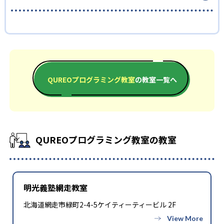
大学入試やその先を見据えて本格的なプログラミングを
2025年導入の大学入学共通テスト「情報」科目に対応した内容
て、大学入試問題にも対応できる実践力を養成する。
学びたい人
で、中学・高校での学びや将来の進路選択に役立つ実践的スキ
QUREOプログラミング教室の合格実績は？
ルを養成できる。無料体験授業が実施されており、プログラミ
中学生・高校生に推奨の中級コースでは、実際にホームページ
ングが初めてでも気軽に体験ができる点も大きなメリットだ。
やゲームなどを作りながら楽しくプログラミングを学ぶ。
QUREOプログラミング教室は合格実績を公式サイトで公開して
JavaScriptを中心に学び、スモールステップで徐々に本格的な
どんなデメリットがある?
いない。
コーディングに挑戦していく。カリキュラムは「プログラミン
一部教室では無料体験が実施されていない場合があるため、事
グ能力検定」に準拠しており、日々の授業が検定対策にもな
QUREOプログラミング教室
の教室一覧へ
前に教室ごとに確認が必要だ。機材の購入は原則不要とされて
る。検定などを通して達成感を味わいながら、大学入学共通テ
いるが、教室によっては持ち込みのパソコンで授業を行う場合
スト「情報」で出題されるようになったプログラミングの知識
もある。その他、一部の教室では特定のコースしか開講してい
をみにつけていくことができる。
ない場合もあるなど、教室によって状況が異なるため、必ず通う
予定の教室に問い合わせて詳細を確認しておこう。
QUREOプログラミング教室の教室
明光義塾網走教室
北海道網走市緑町2-4-5ケイティーティービル 2F