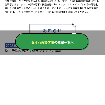
※教育機関、塾・予備校等によるPR情報については、<PR>、<sponsored contents>など
を明示します。また、一部の記事・検索機能において、アフィリエイトプログラム等を利
用した提携機関・企業のサービス紹介を行っています。サービス内容や申し込み方法等に
ついては、リンク先の各サービスのページにある詳細情報を確認してください。
お知らせ
セイハ英語学院
の教室一覧へ
2025.08.23
塾・予備校 合格実績ランキングの詳細
2024.10.31
アンケート調査について
2023.03.23
ダイヤモンド教育ラボのオープンについて
都道府県別一覧
北海道・東北
主要な塾一覧