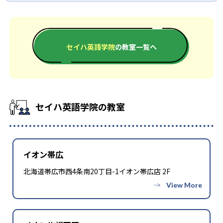
どんなデメリットがある?
ッスンが無料で継続しやすく、学習習慣を身につけやすい。
しており、転校や引っ越しの際もスムーズに学習を継続できる。
セイハ英語学院は合格実績を公式サイトで公開していない。
レッスン時間や曜日が教室の営業時間やショッピングセンター
の施設運営に依存するため、保護者の都合と合わない場合があ
る。
セイハ英語学院
の教室一覧へ
セイハ英語学院の教室
イオン帯広
北海道帯広市西4条南20丁目-1イオン帯広店 2F