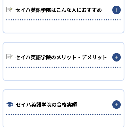
門性を生かして同時に授業を担当する。日本人講師は文法や日
本語での解説を通して子どもの理解をサポートし、外国人講師
セイハ英語学院はこんな人におすすめ
はネイティブの発音と実践的な会話指導を行う。双方向のアクテ
ィブラーニングを取り入れ、子どもが主体的に英語を使う機会
を多く設けている。2名体制により、学習のつまずきをすぐにフ
幼児
ォローしながらバランスのよい英語力を育成する。
リスニングの基礎を養いたい人
2
振替レッスン無料
外国人講師によるフォニックス（アルファベットの文字を音声
急な予定や体調不良で欠席した場合は、無料で振替レッスンが
化する方法）中心のレッスンで、まだ語彙が限られる幼児期に
セイハ英語学院のメリット・デメリット
受講可能。月単位の長期休学制度も用意されており、通塾スケ
リスニングの基礎を養いたい子どもに最適である。オールイン
ジュールの変更に柔軟に対応。学習機会を逃さず継続できる仕
グリッシュの環境下でも日本人講師がサポートするため、安心
組みが整っている。レッスン後には担当日本人講師がコミュニ
してスタートできる。親子で参加する0～3歳のハロークラブコ
どんなメリットがある？
ケーションタイムで保護者に学習内容を報告し、家庭学習のサ
ースもあり、早期英語教育に興味がある保護者にも適した環境を
ポート情報も提供する。
提供する。
セイハ英語学院は、日本人講師と外国人講師の2名体制で専門的
な指導が受けられる。日本人講師が文法や語彙の理解を深め、
3
小学生
外国人講師がネイティブの発音や会話スキルを向上させること
セイハ英語学院の合格実績
ショッピングセンター内に500以上の教室
検定対策をしたい人
で、総合的な英語力を育成する。振替レッスンが無料で学習機
会を逃さず、全国500以上のショッピングセンター内に教室があ
1～3年生で正しい発音と読解力を、4～6年生で読む・書く力を
全国500以上のショッピングセンター内に教室があるため、買い
るため通いやすい。
強化しながら英検Ⓡを受験したい子どもに適している。振替レ
物のついでなどと通いやすい。全国統一のカリキュラムを採用
セイハ英語学院の合格実績は？