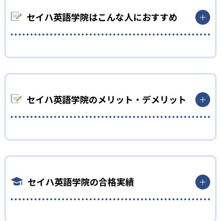
門性を生かして同時に授業を担当する。日本人講師は文法や日
本語での解説を通して子どもの理解をサポートし、外国人講師
セイハ英語学院はこんな人におすすめ
はネイティブの発音と実践的な会話指導を行う。双方向のアクテ
ィブラーニングを取り入れ、子どもが主体的に英語を使う機会
を多く設けている。2名体制により、学習のつまずきをすぐにフ
幼児
ォローしながらバランスのよい英語力を育成する。
リスニングの基礎を養いたい人
2
振替レッスン無料
外国人講師によるフォニックス（アルファベットの文字を音声
急な予定や体調不良で欠席した場合は、無料で振替レッスンが
化する方法）中心のレッスンで、まだ語彙が限られる幼児期に
セイハ英語学院のメリット・デメリット
受講可能。月単位の長期休学制度も用意されており、通塾スケ
リスニングの基礎を養いたい子どもに最適である。オールイン
ジュールの変更に柔軟に対応。学習機会を逃さず継続できる仕
グリッシュの環境下でも日本人講師がサポートするため、安心
組みが整っている。レッスン後には担当日本人講師がコミュニ
してスタートできる。親子で参加する0～3歳のハロークラブコ
どんなメリットがある？
ケーションタイムで保護者に学習内容を報告し、家庭学習のサ
ースもあり、早期英語教育に興味がある保護者にも適した環境を
ポート情報も提供する。
提供する。
セイハ英語学院は、日本人講師と外国人講師の2名体制で専門的
な指導が受けられる。日本人講師が文法や語彙の理解を深め、
3
小学生
外国人講師がネイティブの発音や会話スキルを向上させること
セイハ英語学院の合格実績
ショッピングセンター内に500以上の教室
検定対策をしたい人
で、総合的な英語力を育成する。振替レッスンが無料で学習機
会を逃さず、全国500以上のショッピングセンター内に教室があ
1～3年生で正しい発音と読解力を、4～6年生で読む・書く力を
全国500以上のショッピングセンター内に教室があるため、買い
るため通いやすい。
強化しながら英検Ⓡを受験したい子どもに適している。振替レ
物のついでなどと通いやすい。全国統一のカリキュラムを採用
セイハ英語学院の合格実績は？