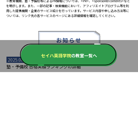
※教育機関、塾・予備校等によるPR情報については、<PR>、<sponsored contents>など
を明示します。また、一部の記事・検索機能において、アフィリエイトプログラム等を利
用した提携機関・企業のサービス紹介を行っています。サービス内容や申し込み方法等に
ついては、リンク先の各サービスのページにある詳細情報を確認してください。
お知らせ
セイハ英語学院
の教室一覧へ
2025.08.23
塾・予備校 合格実績ランキングの詳細
2024.10.31
アンケート調査について
2023.03.23
ダイヤモンド教育ラボのオープンについて
都道府県別一覧
北海道・東北
主要な塾一覧