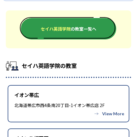
どんなデメリットがある?
ッスンが無料で継続しやすく、学習習慣を身につけやすい。
しており、転校や引っ越しの際もスムーズに学習を継続できる。
セイハ英語学院は合格実績を公式サイトで公開していない。
レッスン時間や曜日が教室の営業時間やショッピングセンター
の施設運営に依存するため、保護者の都合と合わない場合があ
る。
セイハ英語学院
の教室一覧へ
セイハ英語学院の教室
イオン帯広
北海道帯広市西4条南20丁目-1イオン帯広店 2F