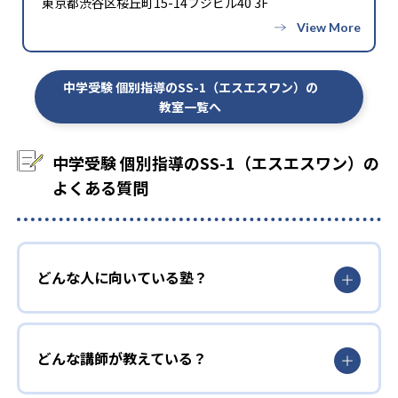
東京都渋谷区桜丘町15-14フジビル40 3F
1
3
筑波大学附属中学校
開成中学校
5
4
麻布中学校
武蔵中学校
中学受験 個別指導のSS-1（エスエスワン）の
教室一覧へ
3
2
女子学院中学校
桜蔭中学校
6
渋谷教育学園幕張中学校
中学受験 個別指導のSS-1（エスエスワン）の
よくある質問
5
渋谷教育学園渋谷中学校
2
2
慶應義塾普通部
聖光学院中学校
どんな人に向いている塾？
4
3
栄光学園中学校
駒場東邦中学校
※2023年合格速報
どんな講師が教えている？