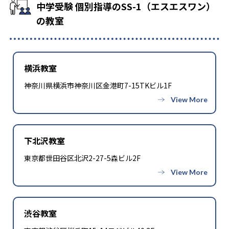
1
4
灘中学校
東大寺学園中学校
は避けられない。好きな塾をやめたくない場合などは、子ども
中学受験 個別指導のSS-1（エスエスワン）
の精神的負担との兼ね合いのもとどちらを優先するか考えたい
の教室
5
ところ。
甲陽学院中学校
動画配信などが利用できるSS-1テラスのサービスは、無料、あ
1
3
洛南高等学校附属中学校
洛星中学校
るいは月額3,300円(税込)で利用可能なので、費用を抑えたい場
合はそちらも検討したい。
横浜教室
5
大阪星光学院中学校
神奈川県横浜市神奈川区金港町7-15TKビル1F
11
西大和学園中学校
2
5
神戸女学院中学部
四天王寺中学校
下北沢教室
3
同志社系（同志社中、香里、国際、女子含む）
東京都世田谷区北沢2-27-5森ビル2F
3
函館ラ・サール中学校
22
栄東中学校(東大クラス選抜)
渋谷教室
36
栄東中学校(Ａ/Ｂ)