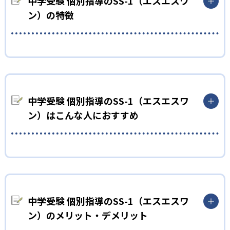
中学受験 個別指導のSS-1（エスエスワ
ン）の特徴
01
子どもに完全に合った指導が受けられる
1:1の個別指導ということで、子どもに完全にあった指導をして
中学受験 個別指導のSS-1（エスエスワ
いる。志望校合格までに、いつ何をするべきかといった学習ス
ケジュールを立て、プロ講師が効率的に学習を進めている。
ン）はこんな人におすすめ
個別指導のSS-1では、大手の中学受験塾に通いながら成績に不
安を持っている生徒をサポート。そのため大手学習塾の指導内
容も常に把握し、他塾のいいところを活かしつつ、子どもに合っ
成績が上がらないけど今の大手塾をやめたくない人向け
たもっといい問題の解き方を教えることもできる。子どもの性
塾に通っていても思うように成績が上がらなくなることはある。
格や志望校に合わせて、必要なことだけをピックアップして教
先生との相性が悪かったりスランプに陥っていたり、理由は
えてくれるので、子どもに最適化された効率的な授業が受けられ
様々。しかし塾が気に入っていたり、転塾する精神的負担が大き
る。
中学受験 個別指導のSS-1（エスエスワ
かったり、もう受験まで時間がなかったりすると塾をやめるこ
また、毎月講師と保護者との面談が行われ、子どもの理解度や
ン）のメリット・デメリット
とが難しい。
つまずきを共有している。その時の子どもの状況を把握し、常