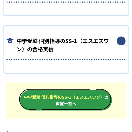
個別指導のSS-1は他塾での成績を上げることを目的にしている
に今の子どもに必要な学習を提供できる。
ので、塾をやめる必要がない。長年の実績から大手塾のカリキ
どんなメリットがある？
02
教科横断的な指導が受けられる
ュラムなども熟知しているので、その子だけに合った効率的な
学習のアドバイスをもらえる。使用する教材は今使っている塾
個別指導のSS-1のメリットは、中学受験のその先もサポートし
個別指導のSS-1では、どの教科でも1回から受講可能。多くの場
のテキストなど。新しくテキストを購入する必要もないので、さ
てくれる点。中学受験において、子どもの現状や志望校に合わ
合、個別指導は集団授業と比べると授業料が高いので、特に苦
らに勉強が追加になる負担がない。
せて最適な学習計画を立てて指導してくれるのはもちろん、中
手な1～2教科くらいを受講することが多い。そうすると、その
中学受験 個別指導のSS-1（エスエスワ
高生対象の姉妹塾「モチベーションアカデミア」もある。
通う時間がないのでオンラインで指導を受けたい人向け
教科の指導しか受けられないのが普通だが、個別指導のSS-1で
ン）の合格実績
中学受験で燃え尽きてしまって、せっかく入った中学校で頑張れ
は講師が担当する科目以外のアドバイスももらえる。算数の担
中学受験のために塾に通っていると、それだけでスケジュールが
ない状態になる生徒は多い。個別指導のSS-1では中高の6年間を
当講師が、今この子には理科のこの単元の勉強が必要だなと思
いっぱいになり新たに個別指導に通うことが負担になることも
充実させるため、「中学スタートダッシュ講座」「"キャリ
えば、理科1コマの受講を勧められることもある。
ある。個別指導のSS-1ではオンライン授業の対応もしているの
中学受験 個別指導のSS-1（エスエスワン）の合格実績
ア"発見イベント」などを実施。受験後面談や個別相談会なども
で、家にいながら効率的に指導を受けることも可能。ただし、
は？
行い、その先の子どもの学習についてもサポートしてくれる。
オンライン授業については、対応困難な場合もあるので必ず教
室に問い合わせたい。
どんなデメリットがある？
中学受験 個別指導のSS-1（エスエスワン）は、合格実績を公式
サイトで公開している。合格実績は以下の通りである。都道府
また、SS-1テラスという受験生と保護者をサポートするサービ
中学受験 個別指導のSS-1（エスエスワン）
の
デメリットとしては、塾プラス個別指導となるので料金面での
県別の合格実績も載っているので、詳しく知りたい人は公式サイ
スもある。プロ講師の授業動画を見られたり、大手塾のテスト
教室一覧へ
負担は大きくなる。実際の授業料について公式サイトに記載は
トで確認してほしい。
対策も可能。リアルタイムの受講はもちろん、録画視聴もでき
されていない。
るので、繰り返し学べる。保護者向けにトークライブも開催し
中学校の合格実績
ただ、どれくらいの授業料だったとしても今まで塾に払っていた
ていて、保護者のサポートも充実している。
分に、さらに追加で授業料が発生するので費用が大きくなるの