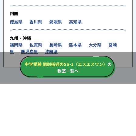
四国
徳島県
香川県
愛媛県
高知県
九州・沖縄
福岡県
佐賀県
長崎県
熊本県
大分県
宮崎
県
鹿児島県
沖縄県
中学受験 個別指導のSS-1（エスエスワン）
の
教室一覧へ
※教育機関、塾・予備校等によるPR情報については、<PR>、<sponsored contents>など
を明示します。また、一部の記事・検索機能において、アフィリエイトプログラム等を利
用した提携機関・企業のサービス紹介を行っています。サービス内容や申し込み方法等に
ついては、リンク先の各サービスのページにある詳細情報を確認してください。
お知らせ