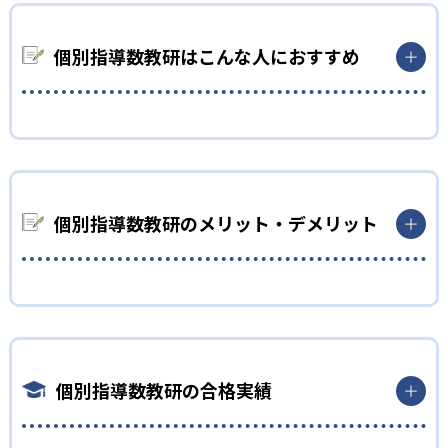
算数の指導には水道方式を採用。教材は水槽方式と量の理論に
基づく。
個別指導数教研はこんな人におすすめ
2
国語と英語は「言語のスキーム」の観点で指導
小学生
数教研では、どの言語にも共通のフレームワーク「言語のスキ
ーム」が内在すると考え、国語と英語を分析比較しながら学習
算数の基礎概念からしっかり理解したい人
を進める。
算数の指導には水道方式を採用。子どもが「数の概念」「計算
3
選べる学習スタイルで続けやすい
が成り立つ仕組み」などを理解できるとしている。
個別指導数教研のメリット・デメリット
教室での個別指導と通信教育の両方に対応している。教室検索
で最寄りの指導者を見つけて対面学習ができるほか、自宅で取
どんなメリットがある?
り組む通信教育コースや保護者が始動するおやこ教室といった
スタイルも選択可能。
教室指導の場合は全国の指導者ネットワークから最寄りの教室
を選べる。月額3,080円（税込）と
どんなデメリットがある?
個別指導数教研の合格実績
まず、通信教育は算数・数学のみを対象としており、国語・英語
は利用できないため、多教科学習を希望する場合は教室指導を