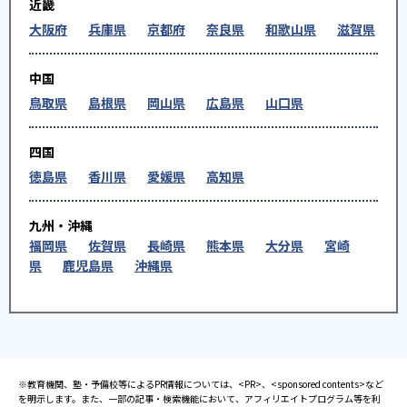
近畿
大阪府
兵庫県
京都府
奈良県
和歌山県
滋賀県
中国
鳥取県
島根県
岡山県
広島県
山口県
四国
徳島県
香川県
愛媛県
高知県
九州・沖縄
福岡県
佐賀県
長崎県
熊本県
大分県
宮崎
県
鹿児島県
沖縄県
※教育機関、塾・予備校等によるPR情報については、<PR>、<sponsored contents>など
を明示します。また、一部の記事・検索機能において、アフィリエイトプログラム等を利