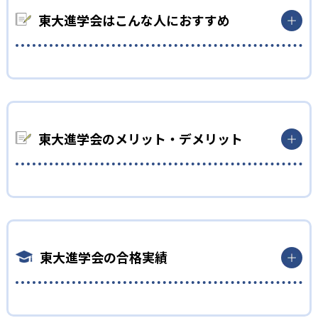
内容や方法を見直す研修を実施しており、講師陣の指導ノウハ
ウと研鑽が質の高い授業を支えている。
東大進学会はこんな人におすすめ
2
オリジナルテキスト
小学生
入試問題や定期試験問題を徹底分析して作成したオリジナル教
材から、レベルや目的に合わせた教材を使用している。
学校の勉強の理解を深めたい人
3
定期試験対策
学校の勉強が「わかる」「楽しい」と実感したい小学生に適し
ている。教科書の内容を理解・定着させ、応用力を養う。自主
東大進学会のメリット・デメリット
通常授業に加え、定期試験直前の攻略講座やフィードバックテ
性と学習習慣を身に付け、中学受験に向けた基礎力も養成でき
ストを実施。学校の授業と塾のサイクルを繰り返すことで、知
る。
識の定着を図る。
どんなメリットがある?
中学生
成績を向上しつつ受験に向けた実力をみにつけたい人
集団・個別・オンラインの多彩な指導形態から目的やライフス
タイルに合わせて選択できるため、弱点克服から思考力養成ま
内申点アップを狙う定期試験対策と、入試5教科のバランス指導
で、効率良く学力を伸ばせる。定期的なテストと詳細なフィー
で実力を身に付けたい中学生に向いている。週3回分の授業を土
東大進学会の合格実績
ドバックで成果を可視化し、着実に学びを深められる点が大き
曜日にまとめて実施するコースもあり、部活や習い事と両立しな
な強みである。
がら学べる。
どんなデメリットがある?
東大進学会の合格実績は？
高校生