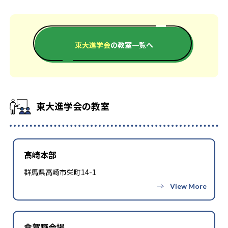
授業料や入会金などの詳細な料金情報が公式サイトで公開され
現役合格をしたい人
東大進学会はグループの合格実績を公式サイトで公開してい
ておらず、受講前に必ず問い合わせが必要となる。また、校舎
る。合格実績は以下の通りである。
展開が限られているため、近隣に教室がない地域ではオンライ
現役合格主義を掲げ、高1から3年間のカリキュラムで効率的な
中学校の合格実績
ン指導への依存度が高くなる点にも留意。
学習を進める。必要な科目をピンポイントで鍛える単科受講に
東大進学会
の教室一覧へ
も対応。競い合えるレベル別クラス編成や個別カウンセリング
で志望大学合格へ向けて実践力を養う。
27
北海道教育大付属札幌中
45
29
札幌開成中
信州大付属長野中
東大進学会の教室
22
島根大附属中
高校の合格実績
高崎本部
群馬県高崎市栄町14-1
11
16
山形東高
長野高
18
14
松江北高
出雲高
倉賀野会場