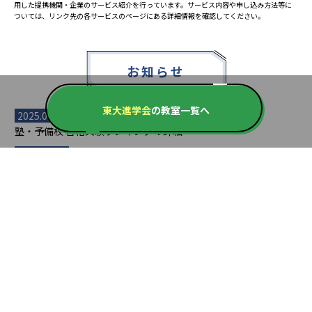
用した提携機関・企業のサービス紹介を行っています。サービス内容や申し込み方法等に
ついては、リンク先の各サービスのページにある詳細情報を確認してください。
お知らせ
東大進学会
の教室一覧へ
2025.08.23
塾・予備校 合格実績ランキングの詳細
2024.10.31
アンケート調査について
2023.03.23
ダイヤモンド教育ラボのオープンについて
都道府県別一覧
北海道・東北
主要な塾一覧
北海道
青森県
岩手県
宮城県
秋田県