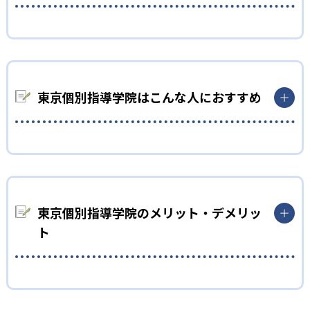
01
厳しい採用率と在籍数12,000名以上のスキルと人柄
を厳選した講師
東京個別指導学院はこんな人におすすめ
東京個別指導学院は、講師の質にかなりこだわっている。誰で
も講師になれるのではなく、採用率は厳しく他の学習塾と比べ
るとかなり低い。
小学生
それに加え、講師の在籍数が12,000名以上とかなり多いので、
質の高い講師がたくさんいる。他の個別指導の学習塾と比べる
学習の大切さを知り、習慣として勉強する力をつけたい
と料金は少し高いが、先生の人柄とスキルは高い傾向にある。
人
02
東京個別指導学院のメリット・デメリッ
小学生は、勉強の大切さを知り、意欲的に学ぶ力を身に付けた
一人一人にあった専用カリキュラムを作成し、効率
い人におすすめ。
ト
的な勉強が可能
最大の特徴として、ご両親との面談の多さが魅力。将来の目標
や不安なことなど両親と一緒に面談することができる。家族一
東京個別指導学院は、目標に沿ったオーダーメイドのカリキュ
丸となって学んでいく環境が整っている。面談が多いので、子ど
どんなメリットがある？
ラムを作成している。苦手な科目や目標設定など、一緒に計画
もの勉強の理解度を把握できるだろう。
を立ててくれるので、最短距離で目標の学校に合格することが
東京個別指導学院の最大のメリットは、面談の回数の多さと一