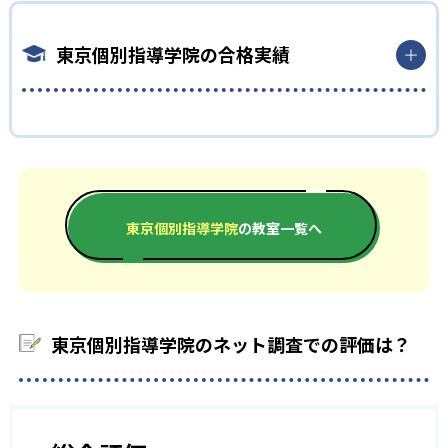
中学生
可能。
人一人に合ったカリキュラムを作成してくれることだ。苦手な
分野についての把握や家族との勉強理解の共有ができる。
学校の部活と勉強どちらも頑張りたい人
自分一人で計画を立て、コツコツ進めるのが苦手な人に特にお
東京個別指導学院の合格実績
すすめ。専用カリキュラムを作成することで生徒自身のやる気
また、無料振替制度も魅力の一つ。もし体調が悪くても、授業前
中学生では、部活動も頑張り、結果も残したいという人におす
の向上にもつながる。
までに連絡することで違う日にちに授業を振り返られる。わか
すめ。部活動が長引いて塾に行けなくても、授業の無料振替制
らないまま授業が進むことはない。
03
通塾スケジュールの自由さが魅力
度があるので安心。授業時間が少なくなることはない。大手の
東京個別指導学院の合格実績は？
情報力を活かし、地域に即したテスト前対策が可能なので、効
1人の講師に対して、生徒は最大2人までなので、わからないこ
東京個別指導学院は、公式HPでは合格実績は公開していない。
率的に点数アップを目指せる。
東京個別指導学院では、柔軟性に重きをおいているので、当日
とはすぐに質問できる環境が整っている。教室はすべて直営なの
志望校への実績があるかどうかは、近くの校舎へ資料請求して
の授業までならば授業の日時を変更することができる。もし部
で、全国どこの店舗でも変わらない指導で高い品質の授業を受
また、高校受験を目的として通う子どもにもおすすめ。選べる
確認してほしい。
活で間に合わないとか、急に体調が悪くなっても柔軟に日程を調
けることが可能。
担当講師制度とオーダーメイドカリキュラムで、志望校への効率
東京個別指導学院
の教室一覧へ
整できるのは魅力的である。
ただし、東京個別指導学院はベネッセコーポレーショングルー
的な勉強の仕方を教えてもらえるのが魅力的。採用率23.4％、在
どんなデメリットがある？
プであり、そちらに合格実績が記載されていたので、合格大学だ
籍数12,000名のスキルと人柄を厳選した講師達とともに、目標
また、自習室も開放しているので、テスト期間など勉強したい
デメリットを挙げるとすれば、料金が比較的高い。地域による
け記載する。
とする学校を目指すことが可能である。
ときに利用することも可能。たくさん勉強したい人にとって
が、ある地域の授業料は、高3の1:1の1コマ80分で36,600円であ
は、良い環境であると言える。
大学の合格実績
高校生
る。これは他の学習塾と比べるとかなり高い。高い品質の指導
東京個別指導学院のネット調査での評価は？
04
を受ける代わりに、料金が高く設定されている。
講師との相性を選び、コツコツマイペースに学びたい人
-
-
東京大学
一橋大学
教室全て直営で運営されているので、信頼できる
また、個別指導なので、周りの生徒たちと比べることができず、
高校生では、周りに気をとられず、相性の良い講師と一緒に学
相対的にどれだけできているかわかりづらい。他の生徒と同時
んでいきたい人におすすめ。担当講師1人に対して、生徒数は2
-
-
東京工業大学
お茶の水女子大学
東京個別指導学院は、フランチャイズ店はなく、すべて会社直営
に勉強するわけではないので、同学年の人と理解度を比較する
人までなので、自分のわからないところはすぐに聞ける環境が
の学習塾である。直営の学習塾なので、本部の目が行き届いて
ことができない。