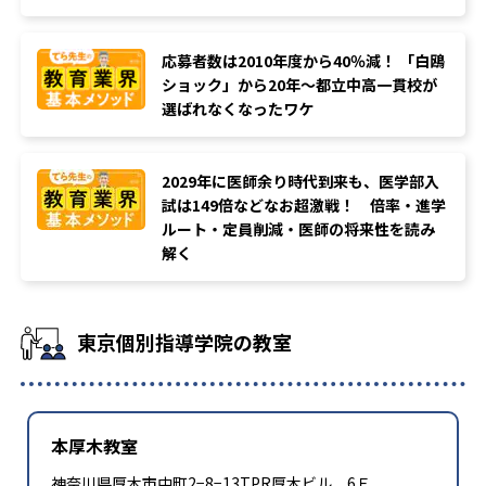
合格年の明記はなし
応募者数は2010年度から40％減！ 「白鴎
ショック」から20年～都立中高一貫校が
選ばれなくなったワケ
2029年に医師余り時代到来も、医学部入
試は149倍などなお超激戦！ 倍率・進学
ルート・定員削減・医師の将来性を読み
解く
東京個別指導学院の教室
本厚木教室
神奈川県厚木市中町2−8−13TPR厚木ビル 6Ｆ