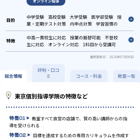
オンライン指導
中学受験
高校受験
大学受験
医学部受験
授
業・定期テスト対策
内申点対策
学習習慣の
定着
総合型選抜(旧AO)対策
推薦入試対策
学校別特化対策
中高一貫校生に対応
国公立大対策
授業の振替可能
私大対策
不登校
共通
テスト対策
生に対応
オンライン対応
英検(英語検定)対策
1科目から受講可
漢検(漢字検
定)対策
能
季節講習のみの受講可
数学特化対策
その他科目別特化対策
発達障害の子ども
最終更新日： 2026年07月08日
に対応
自習室あり
評判・口コ
総合情報
ミ
コース・料金
教室一覧
東京個別指導学院の特徴など
特徴
01
教室すべて直営の店舗で、質の高い講師からの指
導を受けられる
特徴
02
目標を達成するための専用カリキュラムを作成す