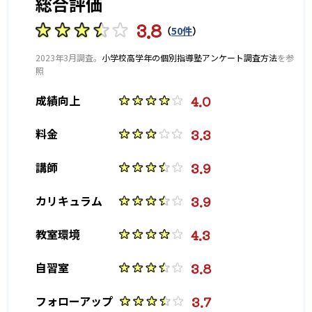
総合評価
整っている。自分自身のカリキュラムを作成してくれるので、自
-
-
おり、運営体制もしっかりしている。
東京医科歯科大学
東京学芸大学
分にあった勉強方法を確立し、効率的に点数アップが図れる。
3.8
（
50件
）
-
-
また、大学受験を控えている子どもにもおすすめ。ベネッセの
横浜国立大学
千葉大学
大手の情報力を活かし、過去の先輩人はどのように合格したの
2023年3月調査。
小学校高学年の個別指導塾アンケート調査方法
を参
照
かを知ることもできる。進路指導によって、行きたい大学への合
-
-
埼玉大学
東京農工大学
格の道筋を示してくれるのが魅力的。
4.0
成績向上
-
-
東京都立大学
横浜市立大学
3.3
料金
-
-
埼玉県立大学
早稲田大学
3.9
講師
-
-
慶應義塾大学
上智大学
3.9
カリキュラム
-
-
学習院大学
明治大学
4.3
教室環境
-
-
青山学院大学
立教大学
3.8
自習室
-
-
中央大学
法政大学
3.7
フォローアップ
-
-
東京理科大学
国際基督教大学