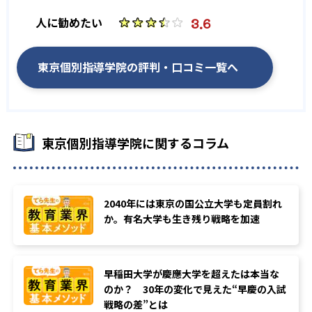
3.6
人に勧めたい
-
-
日本大学
東洋大学
-
-
駒沢大学
専修大学
東京個別指導学院の評判・口コミ一覧へ
-
-
成城大学
成蹊大学
-
-
明治学院大学
獨協大学
東京個別指導学院に関するコラム
-
-
國學院大學
武蔵大学
-
-
神奈川大学
東京農業大学
2040年には東京の国公立大学も定員割れ
か。有名大学も生き残り戦略を加速
-
芝浦工業大学
早稲田大学が慶應大学を超えたは本当な
など
のか？ 30年の変化で見えた“早慶の入試
※ベネッセ教育情報サイト
戦略の差”とは