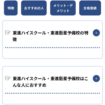
メリット・デ
特徴
おすすめの人
合格実績
メリット
東進ハイスクール・東進衛星予備校の特
徴
01
IT授業による高速学習
東進ハイスクールでは、全ての授業を映像で配信している。そ
のため、生徒一人ひとりが自分に合ったレベルの授業から始め
られる。
東進ハイスクール・東進衛星予備校はこ
んな人におすすめ
どんどん先取りすることで、1年分の授業を最短2週間から1か月
で集中して受講・修了することも可能だ。集中して行うこと
で、より学習効果が高まる。
高校生
効率的に短期間で基礎力を身につけるためにデザインされた