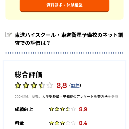
め、苦手教科の克服もスムーズだ。
とができる。高速暗記講座や高速トレーニング講座では、未修
大学の合格実績
資料請求・体験授業
得の問題を洗い出してリスト化してもらえるため、弱点強化に
は最適だ。
845
472
東京大学
京都大学
どんなデメリットがある？
468
417
東進ハイスクール・東進衛星予備校のネット調
北海道大学
東北大学
東進ハイスクールでは映像授業が採用されているため、生徒に
よっては集中力が途切れてしまう可能性がある。また一人ひと
査での評価は？
りが自分のレベルに合った講座を選択するため、成績に伸び悩
436
617
名古屋大学
大阪大学
むと、他の生徒と比べて劣等感を味わいやすい可能性があるだろ
う。
507
548
九州大学
神戸大学
総合評価
2,218
3,523
慶應義塾大学
早稲田大学
3.8
（
38件
）
他、多数合格
2024年6月調査。
大学受験塾・予備校のアンケート調査方法
を参照
※2023年度、公式サイト
3.9
成績向上
3.4
料金