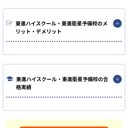
「高速暗記講座」や「高速トレーニング講座」は、英単語1,800
切磋琢磨しながら受験勉強をしたい生徒向け
語を最短1週間で習得する内容となっており、受験勉強の基礎を
東進ハイスクールでは映像授業を導入しているが、仲間ととも
早急に固めることができる。
に切磋琢磨することでモチベーションの維持ができる。定期的
東進ハイスクール・東進衛星予備校のメ
02
学習管理システム
に行う「チームミーティング」では、担任と少人数の生徒で集
リット・デメリット
まり、1週間の学習計画をそれぞれが共有している。将来の夢や
東進ハイスクールには、合格までの道のりをサポートするため
目標について語り合う機会があることで、モチベーションを維
の学習管理システムが導入されている。学習履歴が閲覧できる
持しやすい。
ほか、講座修了判定テストや確認テストの受験もシステム上で
どんなメリットがある？
全国にある東進ハイスクールでは、「向上得点」制度を設けて
可能だ。
東進ハイスクールでは映像授業を使用するため、自分に合った
いる。学習したコンテンツの量が点数化され、過去1か月の向上
確認テストは即採点されるため、間違えた箇所を曖昧な理解の
レベルから学習をスタートできることがメリットだ。講座は12
得点がリアルタイムで学習管理システムに反映されている。全
まま残さずに復習できる。
レベルに分かれており、スモールステップで無理なく習熟度を
国の東進ハイスクールの仲間と努力の量を競い合いながら、楽
東進ハイスクール・東進衛星予備校の合
上げていくことができる。
しく成長したい人におすすめだ。
03
AI演習で志望校対策を徹底
格実績
習った内容が定着しているかどうかを可視化するため、東進ハ
東進ハイスクールでは、徹底した志望校対策を行っている。過
イスクールでは「パーフェクトマスター」の仕組みを導入して
去問演習と添削指導で、入試に向けて得点力の向上を目指せ
いる。各授業後には確認テスト、講座終了後には判定テストが
東進ハイスクール・東進衛星予備校の合格実績は？
る。
行われている。即採点されるため、曖昧な点をすぐに復習し学
力を高められる。
「志望校別単元ジャンル演習講座」では、AIによる学力診断をも
東進ハイスクールは、合格実績を公式サイトで公開し、合格し
とに、取り組むべき課題と優先度を明確に設定してもらえるた
た学校を多数記載している。合格実績は以下の通りである。
東進ハイスクールでは、短期間で集中的に基礎力を向上するこ