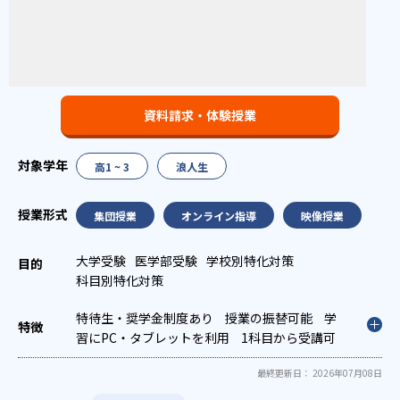
資料請求・体験授業
高1 ~ 3
浪人生
集団授業
オンライン指導
映像授業
大学受験
医学部受験
学校別特化対策
科目別特化対策
特待生・奨学金制度あり
授業の振替可能
学
習にPC・タブレットを利用
1科目から受講可
能
季節講習のみの受講可
最終更新日： 2026年07月08日