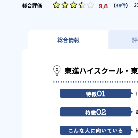
（
38件
）
3.8
2
総合情報
評
東進ハイスクール・
01
特徴
02
特徴
こんな人に向いている