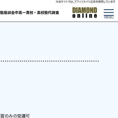
塾
座談会
中高一貫校・高校
塾代調査
講習のみの受講可