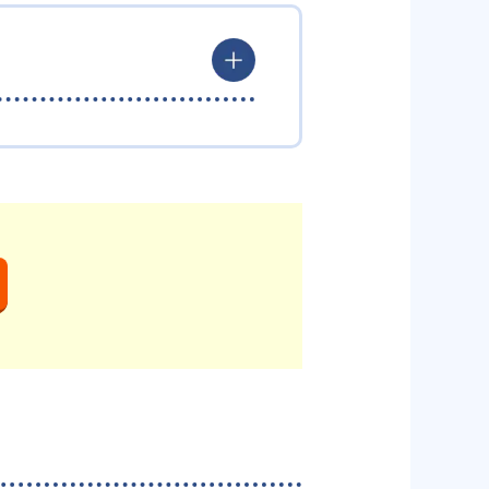
マスター」の仕組みを導入してい
、曖昧な点をすぐに復習し学力を
向けて得点力の向上を目指せる。
格実績は以下の通りである。
速トレーニング講座では、未修得
先度を明確に設定してもらえるた
417
北大学
う可能性がある。また一人ひとり
味わいやすい可能性があるだろ
548
大学