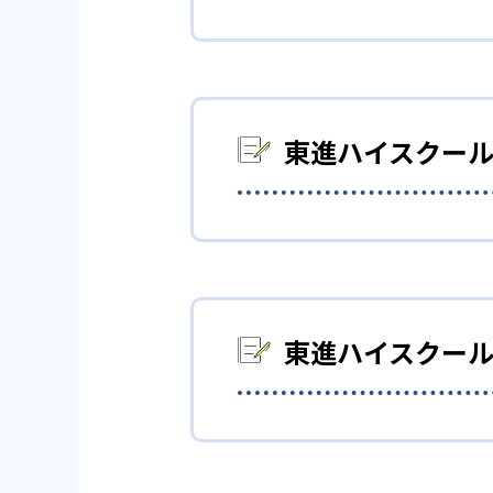
01
IT授業に
東進ハイスクールでは、全ての
れる。
東進ハイスクー
どんどん先取りすることで、1
で、より学習効果が高まる。
切磋琢磨しな
高校生
効率的に短期間で基礎力を身につ
東進ハイスクールでは映像授業
を最短1週間で習得する内容と
行う「チームミーティング」で
標について語り合う機会がある
東進ハイスクー
02
学習管理
全国にある東進ハイスクールで
得点がリアルタイムで学習管理
どんなメリットがある？
東進ハイスクールには、合格ま
く成長したい人におすすめだ。
か、講座修了判定テストや確認
東進ハイスクールでは映像授業