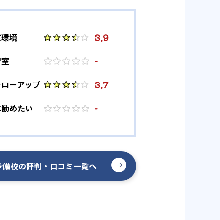
3.9
室環境
-
習室
3.7
ォローアップ
-
に勧めたい
予備校の評判・口コミ一覧へ