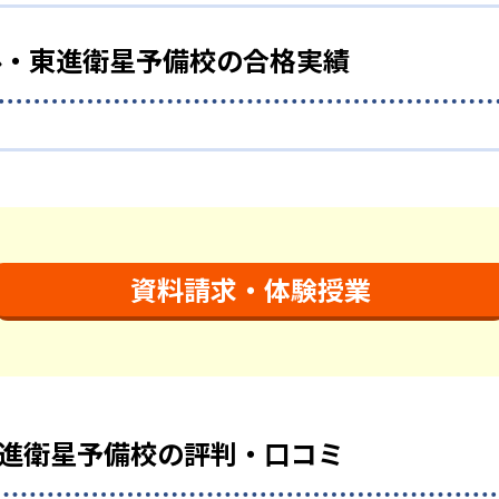
ステップで無理なく習熟度を上げていくことができる。
、間違えた箇所を曖昧な理解のまま残さずに復習できる。
ル・東進衛星予備校の合格実績
うかを可視化するため、東進ハイスクールでは「パーフェクト
志望校対策を徹底
講座終了後には判定テストが行われている。即採点されるため
衛星予備校の合格実績は？
た志望校対策を行っている。過去問演習と添削指導で、入試に
を公式サイトで公開し、合格した学校を多数記載している。合
で集中的に基礎力を向上することができる。高速暗記講座や高
座」では、AIによる学力診断をもとに、取り組むべき課題と優
てもらえるため、弱点強化には最適だ。
だ。
資料請求・体験授業
？
472
468
京都大学
北海道大学
東
が採用されているため、生徒によっては集中力が途切れてしま
選択するため、成績に伸び悩むと、他の生徒と比べて劣等感を
617
507
大阪大学
九州大学
神戸
進衛星予備校の評判・口コミ
3,523
早稲田大学