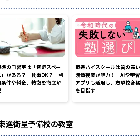
東進の自習室は「音読スペー
東進ハイスクールは質の高
ス」がある？ 食事OK？ 利
映像授業が魅力！ AIや学習
用条件や料金、特徴を徹底解
アプリも活用し、志望校合
説
を目指す
東進衛星予備校の教室