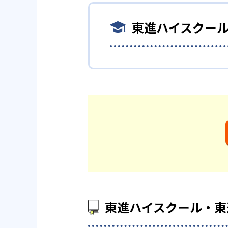
ベルに分かれており、スモール
確認テストは即採点されるため
東進ハイスクー
習った内容が定着しているかど
03
AI演習で
る。各授業後には確認テスト、
高められる。
東進ハイスクール・東進
東進ハイスクールでは、徹底し
東進ハイスクールは、合格実績
東進ハイスクールでは、短期間
「志望校別単元ジャンル演習講
の問題を洗い出してリスト化し
め、苦手教科の克服もスムーズ
大学の合格実績
どんなデメリットがある
845
東京大学
東進ハイスクールでは映像授業
が自分のレベルに合った講座を
436
名古屋大学
う。
東進ハイスクール・東
2,218
慶應義塾大学