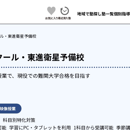
地域で塾探し
塾一覧
個別指導
ル・東進衛星予備校
クール・東進衛星予備校
授業で、現役での難関大学合格を目指す
映像授業
科目別特化対策
可能
学習にPC・タブレットを利用
1科目から受講可能
季節