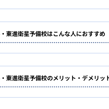
よる高速学習
授業を映像で配信している。そのため、生徒一人ひとりが自分
ル・東進衛星予備校はこんな人におすすめ
年分の授業を最短2週間から1か月で集中して受講・修了するこ
がら受験勉強をしたい生徒向け
けるためにデザインされた「高速暗記講座」や「高速トレーニン
を導入しているが、仲間とともに切磋琢磨することでモチベー
なっており、受験勉強の基礎を早急に固めることができる。
は、担任と少人数の生徒で集まり、1週間の学習計画をそれぞ
ことで、モチベーションを維持しやすい。
ル・東進衛星予備校のメリット・デメリッ
システム
は、「向上得点」制度を設けている。学習したコンテンツの量
システムに反映されている。全国の東進ハイスクールの仲間と
での道のりをサポートするための学習管理システムが導入され
テストの受験もシステム上で可能だ。
を使用するため、自分に合ったレベルから学習をスタートできる