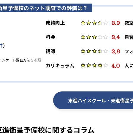
衛星予備校のネット調査での評価は？
3.9
成績向上
教
3.4
料金
自
件
）
3.8
講師
フ
アンケート調査方法
を参照
4.0
カリキュラム
人
東進ハイスクール・東進衛星
東進衛星予備校に関するコラム