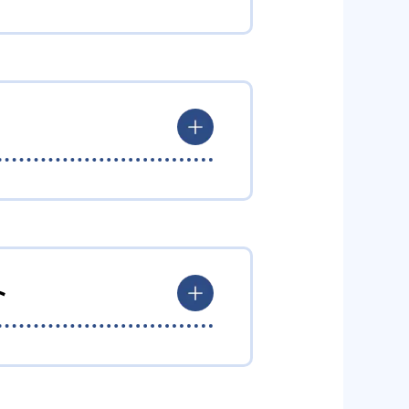
に合ったレベルの授業から始めら
とも可能だ。集中して行うこと
グ講座」は、英単語1,800語
ションの維持ができる。定期的に
れが共有している。将来の夢や目
ト
が点数化され、過去1か月の向上
努力の量を競い合いながら、楽し
ている。学習履歴が閲覧できるほ
ことがメリットだ。講座は12レ