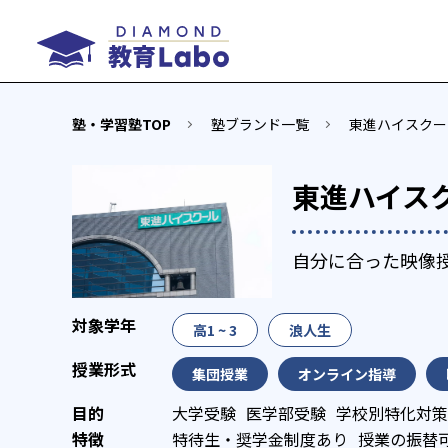
塾・学習塾TOP
塾ブランド一覧
東進ハイスクー
東進ハイス
自分に合った映像
高1 ~ 3
浪人生
集団授業
オンライン指導
大学受験
医学部受験
学校別特化対策
特待生・奨学金制度あり
授業の振替