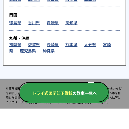
四国
徳島県
香川県
愛媛県
高知県
九州・沖縄
福岡県
佐賀県
長崎県
熊本県
大分県
宮崎
県
鹿児島県
沖縄県
※教育機関、塾・予備校等によるPR情報については、<PR>、<sponsored contents>など
トライ式医学部予備校
の教室一覧へ
を明示します。また、一部の記事・検索機能において、アフィリエイトプログラム等を利
用した提携機関・企業のサービス紹介を行っています。サービス内容や申し込み方法等に
ついては、リンク先の各サービスのページにある詳細情報を確認してください。
お知らせ