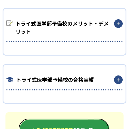
蓄積から、大学の傾向に合わせた最適なカリキュラムを立てら
れる。厳選されたプロ講師によるマンツーマン授業、現役医学
部生によるコーチングなどで、志望校合格に向けた最適のルー
トで受験対策を進められる。
トライ式医学部予備校のメリット・デメ
リット
どんなメリットがある？
トライのブランド力を活かし、教育プランナー「トライさん」
が33万人の講師の中から最適な講師を選任する。
どんなデメリットがある？
トライ式医学部予備校の合格実績
オーダーメイドカリキュラムで受講科目や授業時間数を自由に
設定できる反面、料金が高くなる恐れがある。
トライ式医学部予備校の合格実績は？
トライ式医学部予備校は、公式サイトにて合格実績を公開して
いる。
大学の合格実績