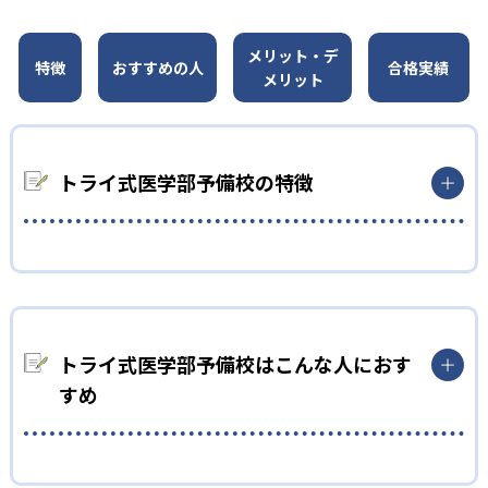
メリット・デ
特徴
おすすめの人
合格実績
メリット
トライ式医学部予備校の特徴
医学部受験専門講師によるマンツーマン授業で、質の高い授業が
受けられる。また、毎週の現役医学部生による徹底的なコーチ
ングで、「わかったつもり」を防ぎ、学習効率を高める。
トライ式医学部予備校はこんな人におす
すめ
トライ式医学部予備校は全国の医学部82大学の受験ノウハウの