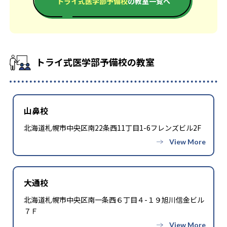
トライ式医学部予備校
の教室一覧へ
-
-
北海道大学
札幌医科大学
-
-
旭川医科大学
弘前大学
トライ式医学部予備校の教室
-
-
秋田大学
東北大学
-
-
山形大学
福島県立医科大学
山鼻校
-
-
筑波大学
群馬大学
北海道札幌市中央区南22条西11丁目1-6フレンズビル2F
-
-
千葉大学
東京大学
-
-
東京医科歯科大学
金沢大学
大通校
-
-
富山大学
福井大学
北海道札幌市中央区南一条西６丁目４-１９旭川信金ビル
７Ｆ
-
-
信州大学
浜松医科大学