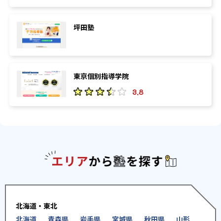
-
-
日本大学
日本医科大学
坪田塾
-
-
聖マリアンナ医科大学
金沢医科大学
-
-
愛知医科大学
藤田医科大学
東京個別指導学院
-
-
大阪医科薬科大学
関西医科大学
3.8
-
-
近畿大学
兵庫医科大学
-
-
川崎医科大学
久留米大学
エリアか
-
-
産業医科大学
福岡大学
※合格年の明記はなし
北海道・東北
北海道
青森県
岩手県
宮城県
秋田県
山形