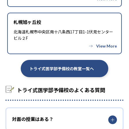
-
-
名古屋大学
名古屋市立大学
-
-
札幌旭ヶ丘校
岐阜大学
滋賀医科大学
北海道札幌市中央区南十八条西17丁目1-1伏見センター
-
-
大阪大学
奈良県立医科大学
ビル２F
-
-
鳥取大学
島根大学
-
-
広島大学
山口大学
トライ式医学部予備校の教室一覧へ
-
-
香川大学
神戸大学
トライ式医学部予備校のよくある質問
-
-
愛媛大学
徳島大学
-
-
九州大学
佐賀大学
-
-
長崎大学
大分大学
対面の授業はある？