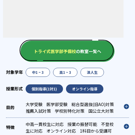
トライ式医学部予備校
の教室一覧へ
中1 ~ 3
高1 ~ 3
浪人生
個別指導(1対1)
オンライン指導
大学受験
医学部受験
総合型選抜(旧AO)対策
推薦入試対策
学校別特化対策
国公立大対策
私大対策
共通テスト対策
中高一貫校生に対応
授業の振替可能
不登校
生に対応
オンライン対応
1科目から受講可