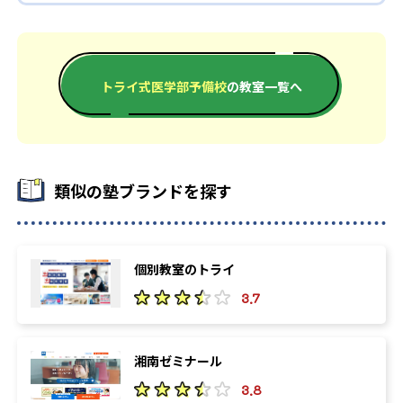
-
-
鹿児島大学
琉球大学
-
-
防衛医科大学校
岩手医科大学
トライ式医学部予備校
の教室一覧へ
-
-
自治医科大学
獨協医科大学
-
-
埼玉医科大学
国際医療福祉大学
-
-
北里大学
杏林大学
類似の塾ブランドを探す
-
-
慶應義塾大学
順天堂大学
-
-
昭和大学
帝京大学
個別教室のトライ
3.7
-
-
東海大学
東京医科大学
-
東京慈恵会医科大学
湘南ゼミナール
3.8
-
-
東京女子医科大学
東邦大学