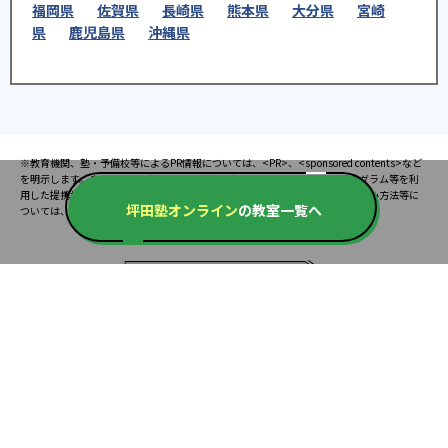
福岡県
佐賀県
長崎県
熊本県
大分県
宮崎
県
鹿児島県
沖縄県
※教育機関、塾・予備校等によるPR情報については、<PR>、<sponsored contents>など
を明示します。また、一部の記事・検索機能において、アフィリエイトプログラム等を利
用した提携機関・企業のサービス紹介を行っています。サービス内容や申し込み方法等に
坪田塾オンライン
の教室一覧へ
ついては、リンク先の各サービスのページにある詳細情報を確認してください。
お知らせ
2025.08.23
塾・予備校 合格実績ランキングの詳細
2024.10.31
アンケート調査について