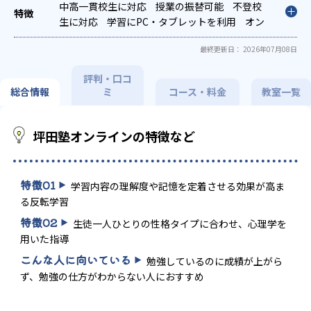
策
中高一貫校生に対応
国公立大対策
私大対策
授業の振替可能
共通テスト対策
不登校
英検(英語検定)対策
生に対応
学習にPC・タブレットを利用
漢検(漢字検定)対策
オン
数学
特化対策
ライン対応
英語・英会話特化対策
1科目から受講可能
季節講習のみ
その他科目
最終更新日： 2026年07月08日
別特化対策
の受講可
発達障害の子どもに対応
評判・口コ
総合情報
ミ
コース・料金
教室一覧
坪田塾オンラインの特徴など
特徴
01
学習内容の理解度や記憶を定着させる効果が高ま
る反転学習
特徴
02
生徒一人ひとりの性格タイプに合わせ、心理学を
用いた指導
こんな人に向いている
勉強しているのに成績が上がら
ず、勉強の仕方がわからない人におすすめ