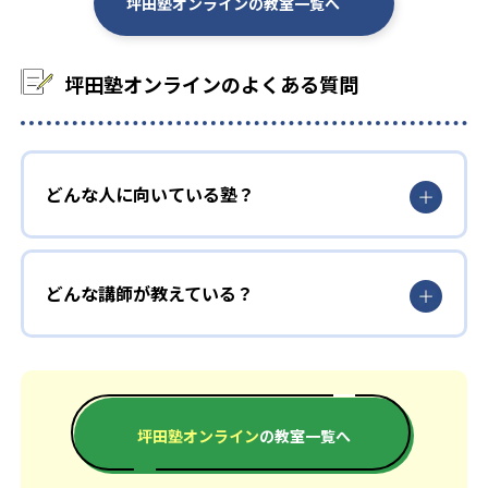
坪田塾オンラインの教室一覧へ
大学の合格実績
坪田塾オンラインのよくある質問
-
-
明治大学
筑波大学
-
-
星薬科大学
慶應義塾大学
-
-
青山学院大学
早稲田大学
どんな人に向いている塾？
他
どんな講師が教えている？
※合格年の明記はなし
坪田塾オンライン
の教室一覧へ