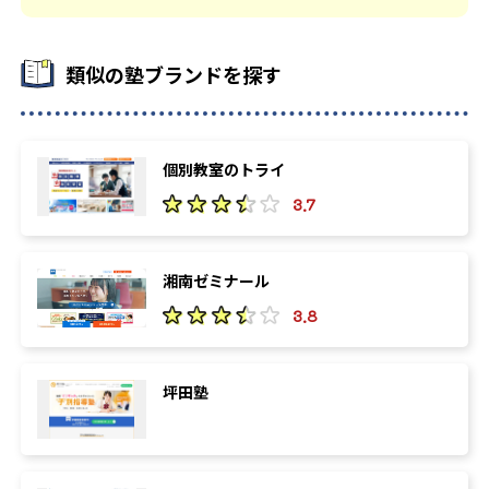
類似の塾ブランドを探す
個別教室のトライ
3.7
湘南ゼミナール
3.8
坪田塾