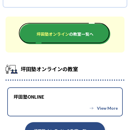
わせた完全個別カリキュラムとなっているため、自分のペースで
坪田塾オンラインの合格実績は？
また、反転授業となっていることも特徴の一つ。分からない部分
受験勉強を長く続けられる。さらに、最適な目標設定を常に行
を講師が教えるのではなく、自分で調べ、考えることを大切に
坪田塾のHPには合格実績の欄がない。ここでは合格体験記を参
うため、モチベーションを維持できるだけでなく、順調に成績
している。講師の役目は、調べ方や考え方を指導すること。ま
考に、合格実績を記載する。もっと多くの合格実績を知りたい
を上げやすい。
た、生徒のモチベーションを高めることに専念している。生徒
人は問い合わせたい。
また、メンタル面からのサポートにも力を入れており、途中で
が自力で問題を解決することで、自習力を強化できる。この力
坪田塾オンライン
の教室一覧へ
高校の合格実績
くじけないよう常にサポートしている。
は、生涯役に立つだろう。
どんなデメリットがある？
-
名古屋市立向陽高校
デメリットを挙げるとすれば、反転授業に合わない人もいると
いうこと。講師が教えないことに対して、ストレスを抱える子
-
武蔵野大学付属高校
坪田塾オンラインの教室
どもも一定数いる。自分で調べてもよく分からず、質問すること
にも抵抗を覚え始めると、成績が伸びづらくなるだろう。まずは
-
都立田園調布高校
反転授業が合うのかどうか、体験授業を試したい。
-
東京工業大学附属科学技術高校
坪田塾ONLINE
-
-
名城大学附属高校
都立八潮高校
他