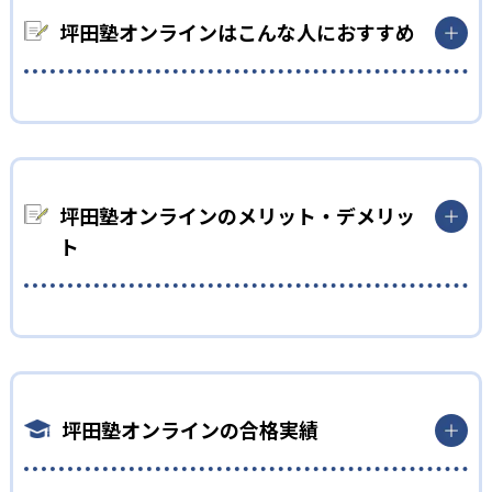
ウトプットを行う反転授業を導入。自宅でインプットを行う際
には、生徒の学力に合った教材を使用するため、自力でもでき
坪田塾オンラインはこんな人におすすめ
るようになっている。場合によっては高校生が小学生の教材を使
用することもある。自力で知識を得ることを続けることで、生
涯役に立つ自習力を高められる。
中学生
02
教えない指導
部活動や習い事で忙しい人におすすめ
坪田塾はすぐに解き方を教えるのではなく、調べ方や考え方を
坪田塾は平日21：40までの間、自由にスケジュールを組める。
説明する。答えをすぐに教えてしまうと、勉強が捗るように見え
急用の場合でも、当日振替可能。曜日・時間を変更しても、担
坪田塾オンラインのメリット・デメリッ
るが、講師がいないと何もできないようになりがち。家でも一
当講師を変えずに継続して指導を受けられるため安心。
ト
人で勉強できるよう、考え方を中心に指導し、効率的な勉強法
また、反転授業となっているため、基本的に自分で学習を進め
を身につけられる。
る。そして、進度に合わせてカリキュラムを作成してもらえる。
部活動や習い事で忙しい時期は、調整してもらい、無理のない
03
どんなメリットがある？
ペースで勉強できる。
一人ひとりに合わせて心理学を用いた子別指導
坪田塾の最大のメリットは、一人ひとりに合わせた指導法を受
高校生
けられること。坪田塾は心理学を用いた性格タイプに合わせて
坪田塾は、教育心理学に基づき生徒の性格タイプを9つに分類す
一人ひとり異なる指導を行う。それぞれのタイプに最適なコミ
自分のペースで受験勉強を進めたい人におすすめ
る。タイプに合わせて言葉選びや接し方を変えている。生徒一
坪田塾オンラインの合格実績
ュニケーションを取ってくれるので、モチベーションを維持でき
人ひとりに合わせた指導を行うことで、講師と合わないという
坪田塾は長期にわたって勉強を続けられるモチベーションを維
る。また、タイプによって適している勉強法も異なる。それぞ
問題になりづらい。
持する仕組みをつくっている。カリキュラムは一人ひとりに合
れに合った勉強法を提示することで、より成績を伸ばせる。