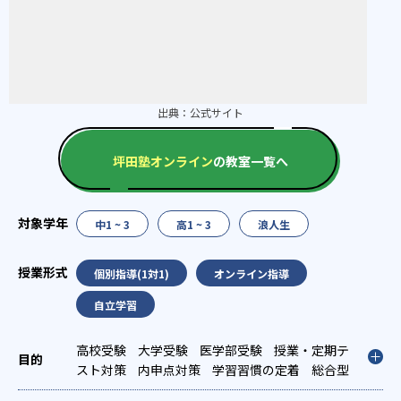
出典：
公式サイト
坪田塾オンライン
の教室一覧へ
中1 ~ 3
高1 ~ 3
浪人生
個別指導(1対1)
オンライン指導
自立学習
高校受験
大学受験
医学部受験
授業・定期テ
スト対策
内申点対策
学習習慣の定着
総合型
選抜(旧AO)対策
推薦入試対策
学校別特化対