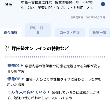
策
中高一貫校生に対応
国公立大対策
私大対策
授業の振替可能
共通テスト対策
不登校
英検(英語検定)対策
生に対応
学習にPC・タブレットを利用
漢検(漢字検定)対策
オン
数学
特化対策
ライン対応
英語・英会話特化対策
1科目から受講可能
季節講習のみ
その他科目
最終更新日： 2026年07月08日
別特化対策
の受講可
発達障害の子どもに対応
評判・口コ
総合情報
ミ
コース・料金
教室一覧
坪田塾オンラインの特徴など
特徴
01
学習内容の理解度や記憶を定着させる効果が高ま
る反転学習
特徴
02
生徒一人ひとりの性格タイプに合わせ、心理学を
用いた指導
こんな人に向いている
勉強しているのに成績が上がら
ず、勉強の仕方がわからない人におすすめ