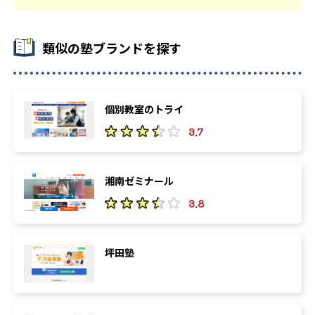
類似の塾ブランドを探す
個別教室のトライ
3.7
湘南ゼミナール
3.8
坪田塾