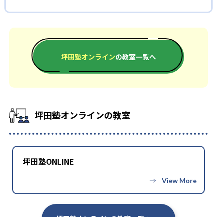
わせた完全個別カリキュラムとなっているため、自分のペースで
坪田塾オンラインの合格実績は？
また、反転授業となっていることも特徴の一つ。分からない部分
受験勉強を長く続けられる。さらに、最適な目標設定を常に行
を講師が教えるのではなく、自分で調べ、考えることを大切に
坪田塾のHPには合格実績の欄がない。ここでは合格体験記を参
うため、モチベーションを維持できるだけでなく、順調に成績
している。講師の役目は、調べ方や考え方を指導すること。ま
考に、合格実績を記載する。もっと多くの合格実績を知りたい
を上げやすい。
た、生徒のモチベーションを高めることに専念している。生徒
人は問い合わせたい。
また、メンタル面からのサポートにも力を入れており、途中で
が自力で問題を解決することで、自習力を強化できる。この力
坪田塾オンライン
の教室一覧へ
高校の合格実績
くじけないよう常にサポートしている。
は、生涯役に立つだろう。
どんなデメリットがある？
-
名古屋市立向陽高校
デメリットを挙げるとすれば、反転授業に合わない人もいると
いうこと。講師が教えないことに対して、ストレスを抱える子
-
武蔵野大学付属高校
坪田塾オンラインの教室
どもも一定数いる。自分で調べてもよく分からず、質問すること
にも抵抗を覚え始めると、成績が伸びづらくなるだろう。まずは
-
都立田園調布高校
反転授業が合うのかどうか、体験授業を試したい。
-
東京工業大学附属科学技術高校
坪田塾ONLINE
-
-
名城大学附属高校
都立八潮高校
他