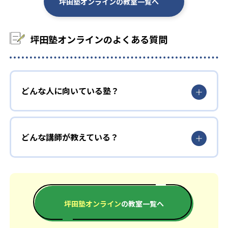
坪田塾オンラインの教室一覧へ
大学の合格実績
坪田塾オンラインのよくある質問
-
-
明治大学
筑波大学
-
-
星薬科大学
慶應義塾大学
-
-
青山学院大学
早稲田大学
どんな人に向いている塾？
他
どんな講師が教えている？
※合格年の明記はなし
坪田塾オンライン
の教室一覧へ