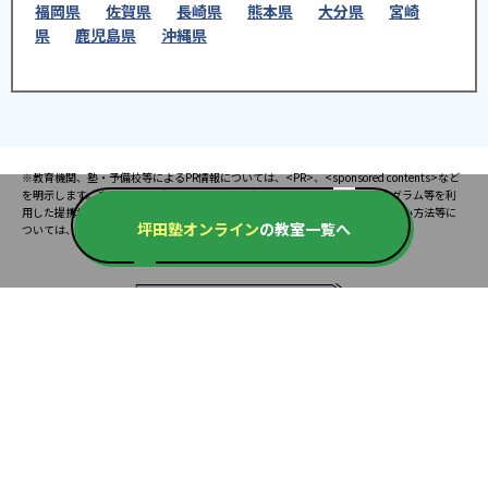
福岡県
佐賀県
長崎県
熊本県
大分県
宮崎
県
鹿児島県
沖縄県
※教育機関、塾・予備校等によるPR情報については、<PR>、<sponsored contents>など
を明示します。また、一部の記事・検索機能において、アフィリエイトプログラム等を利
用した提携機関・企業のサービス紹介を行っています。サービス内容や申し込み方法等に
坪田塾オンライン
の教室一覧へ
ついては、リンク先の各サービスのページにある詳細情報を確認してください。
お知らせ
2025.08.23
塾・予備校 合格実績ランキングの詳細
2024.10.31
アンケート調査について