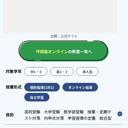
出典：
公式サイト
坪田塾オンライン
の教室一覧へ
中1 ~ 3
高1 ~ 3
浪人生
個別指導(1対1)
オンライン指導
自立学習
高校受験
大学受験
医学部受験
授業・定期テ
スト対策
内申点対策
学習習慣の定着
総合型
選抜(旧AO)対策
推薦入試対策
学校別特化対