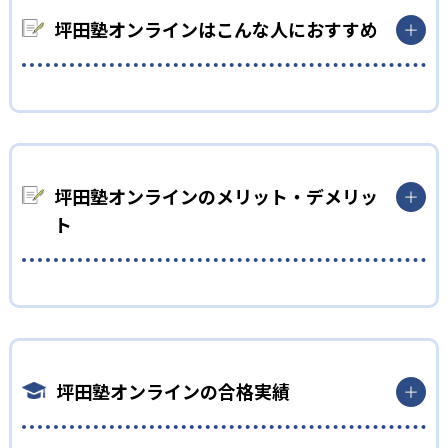
ウトプットを行う反転授業を導入。自宅でインプットを行う際
には、生徒の学力に合った教材を使用するため、自力でもでき
坪田塾オンラインはこんな人におすすめ
るようになっている。場合によっては高校生が小学生の教材を使
用することもある。自力で知識を得ることを続けることで、生
涯役に立つ自習力を高められる。
中学生
02
教えない指導
部活動や習い事で忙しい人におすすめ
坪田塾はすぐに解き方を教えるのではなく、調べ方や考え方を
坪田塾は平日21：40までの間、自由にスケジュールを組める。
説明する。答えをすぐに教えてしまうと、勉強が捗るように見え
急用の場合でも、当日振替可能。曜日・時間を変更しても、担
坪田塾オンラインのメリット・デメリッ
るが、講師がいないと何もできないようになりがち。家でも一
当講師を変えずに継続して指導を受けられるため安心。
ト
人で勉強できるよう、考え方を中心に指導し、効率的な勉強法
また、反転授業となっているため、基本的に自分で学習を進め
を身につけられる。
る。そして、進度に合わせてカリキュラムを作成してもらえる。
部活動や習い事で忙しい時期は、調整してもらい、無理のない
03
どんなメリットがある？
ペースで勉強できる。
一人ひとりに合わせて心理学を用いた子別指導
坪田塾の最大のメリットは、一人ひとりに合わせた指導法を受
高校生
けられること。坪田塾は心理学を用いた性格タイプに合わせて
坪田塾は、教育心理学に基づき生徒の性格タイプを9つに分類す
一人ひとり異なる指導を行う。それぞれのタイプに最適なコミ
自分のペースで受験勉強を進めたい人におすすめ
る。タイプに合わせて言葉選びや接し方を変えている。生徒一
坪田塾オンラインの合格実績
ュニケーションを取ってくれるので、モチベーションを維持でき
人ひとりに合わせた指導を行うことで、講師と合わないという
坪田塾は長期にわたって勉強を続けられるモチベーションを維
る。また、タイプによって適している勉強法も異なる。それぞ
問題になりづらい。
持する仕組みをつくっている。カリキュラムは一人ひとりに合
れに合った勉強法を提示することで、より成績を伸ばせる。