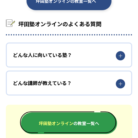
坪田塾オンラインの教室一覧へ
大学の合格実績
坪田塾オンラインのよくある質問
-
-
明治大学
筑波大学
-
-
星薬科大学
慶應義塾大学
-
-
青山学院大学
早稲田大学
どんな人に向いている塾？
他
どんな講師が教えている？
※合格年の明記はなし
坪田塾オンライン
の教室一覧へ