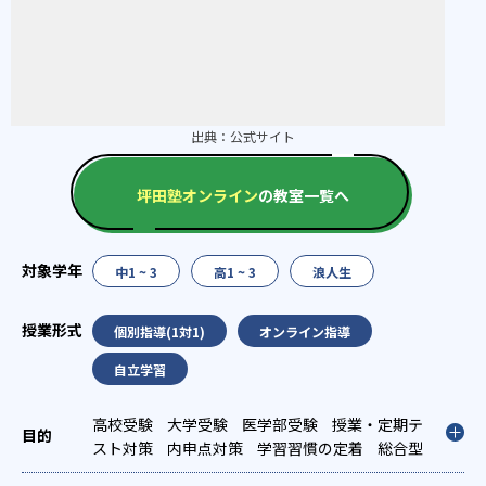
出典：
公式サイト
坪田塾オンライン
の教室一覧へ
中1 ~ 3
高1 ~ 3
浪人生
個別指導(1対1)
オンライン指導
自立学習
高校受験
大学受験
医学部受験
授業・定期テ
スト対策
内申点対策
学習習慣の定着
総合型
選抜(旧AO)対策
推薦入試対策
学校別特化対