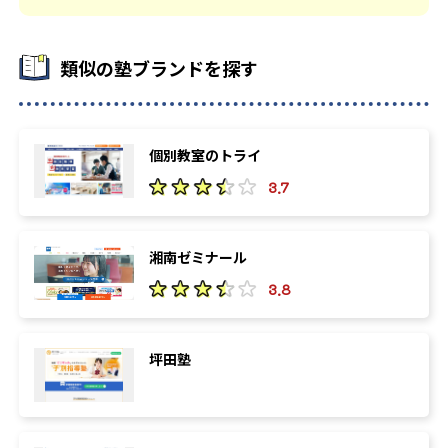
類似の塾ブランドを探す
個別教室のトライ
3.7
湘南ゼミナール
3.8
坪田塾