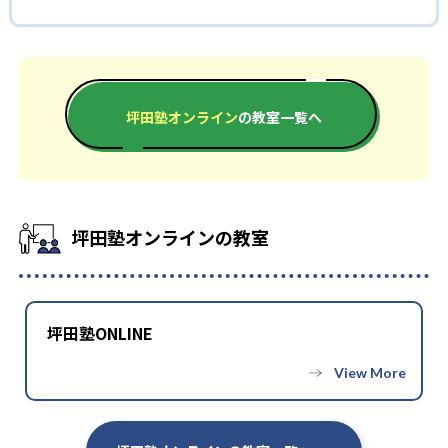
わせた完全個別カリキュラムとなっているため、自分のペースで
坪田塾オンラインの合格実績は？
また、反転授業となっていることも特徴の一つ。分からない部分
受験勉強を長く続けられる。さらに、最適な目標設定を常に行
を講師が教えるのではなく、自分で調べ、考えることを大切に
坪田塾のHPには合格実績の欄がない。ここでは合格体験記を参
うため、モチベーションを維持できるだけでなく、順調に成績
している。講師の役目は、調べ方や考え方を指導すること。ま
考に、合格実績を記載する。もっと多くの合格実績を知りたい
を上げやすい。
た、生徒のモチベーションを高めることに専念している。生徒
人は問い合わせたい。
また、メンタル面からのサポートにも力を入れており、途中で
が自力で問題を解決することで、自習力を強化できる。この力
坪田塾オンライン
の教室一覧へ
高校の合格実績
くじけないよう常にサポートしている。
は、生涯役に立つだろう。
どんなデメリットがある？
-
名古屋市立向陽高校
デメリットを挙げるとすれば、反転授業に合わない人もいると
いうこと。講師が教えないことに対して、ストレスを抱える子
-
武蔵野大学付属高校
坪田塾オンラインの教室
どもも一定数いる。自分で調べてもよく分からず、質問すること
にも抵抗を覚え始めると、成績が伸びづらくなるだろう。まずは
-
都立田園調布高校
反転授業が合うのかどうか、体験授業を試したい。
-
東京工業大学附属科学技術高校
坪田塾ONLINE
-
-
名城大学附属高校
都立八潮高校
他