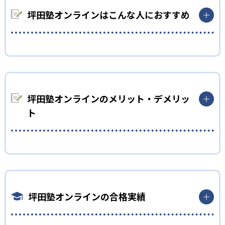
ウトプットを行う反転授業を導入。自宅でインプットを行う際
には、生徒の学力に合った教材を使用するため、自力でもでき
坪田塾オンラインはこんな人におすすめ
るようになっている。場合によっては高校生が小学生の教材を使
用することもある。自力で知識を得ることを続けることで、生
涯役に立つ自習力を高められる。
中学生
02
教えない指導
部活動や習い事で忙しい人におすすめ
坪田塾はすぐに解き方を教えるのではなく、調べ方や考え方を
坪田塾は平日21：40までの間、自由にスケジュールを組める。
説明する。答えをすぐに教えてしまうと、勉強が捗るように見え
急用の場合でも、当日振替可能。曜日・時間を変更しても、担
坪田塾オンラインのメリット・デメリッ
るが、講師がいないと何もできないようになりがち。家でも一
当講師を変えずに継続して指導を受けられるため安心。
ト
人で勉強できるよう、考え方を中心に指導し、効率的な勉強法
また、反転授業となっているため、基本的に自分で学習を進め
を身につけられる。
る。そして、進度に合わせてカリキュラムを作成してもらえる。
部活動や習い事で忙しい時期は、調整してもらい、無理のない
03
どんなメリットがある？
ペースで勉強できる。
一人ひとりに合わせて心理学を用いた子別指導
坪田塾の最大のメリットは、一人ひとりに合わせた指導法を受
高校生
けられること。坪田塾は心理学を用いた性格タイプに合わせて
坪田塾は、教育心理学に基づき生徒の性格タイプを9つに分類す
一人ひとり異なる指導を行う。それぞれのタイプに最適なコミ
自分のペースで受験勉強を進めたい人におすすめ
る。タイプに合わせて言葉選びや接し方を変えている。生徒一
坪田塾オンラインの合格実績
ュニケーションを取ってくれるので、モチベーションを維持でき
人ひとりに合わせた指導を行うことで、講師と合わないという
坪田塾は長期にわたって勉強を続けられるモチベーションを維
る。また、タイプによって適している勉強法も異なる。それぞ
問題になりづらい。
持する仕組みをつくっている。カリキュラムは一人ひとりに合
れに合った勉強法を提示することで、より成績を伸ばせる。