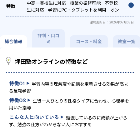
策
中高一貫校生に対応
国公立大対策
私大対策
授業の振替可能
共通テスト対策
不登校
英検(英語検定)対策
生に対応
学習にPC・タブレットを利用
漢検(漢字検定)対策
オン
数学
特化対策
ライン対応
英語・英会話特化対策
1科目から受講可能
季節講習のみ
その他科目
最終更新日： 2026年07月08日
別特化対策
の受講可
発達障害の子どもに対応
評判・口コ
総合情報
ミ
コース・料金
教室一覧
坪田塾オンラインの特徴など
特徴
01
学習内容の理解度や記憶を定着させる効果が高ま
る反転学習
特徴
02
生徒一人ひとりの性格タイプに合わせ、心理学を
用いた指導
こんな人に向いている
勉強しているのに成績が上がら
ず、勉強の仕方がわからない人におすすめ