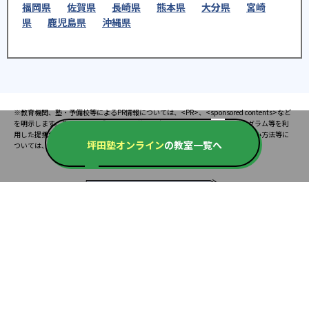
福岡県
佐賀県
長崎県
熊本県
大分県
宮崎
県
鹿児島県
沖縄県
※教育機関、塾・予備校等によるPR情報については、<PR>、<sponsored contents>など
を明示します。また、一部の記事・検索機能において、アフィリエイトプログラム等を利
用した提携機関・企業のサービス紹介を行っています。サービス内容や申し込み方法等に
坪田塾オンライン
の教室一覧へ
ついては、リンク先の各サービスのページにある詳細情報を確認してください。
お知らせ
2025.08.23
塾・予備校 合格実績ランキングの詳細
2024.10.31
アンケート調査について