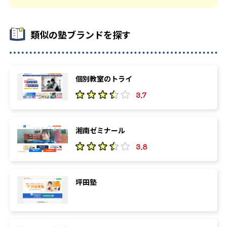
類似の塾ブランドを探す
個別教室のトライ
3.7
湘南ゼミナール
3.8
坪田塾