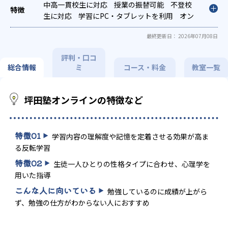
策
中高一貫校生に対応
国公立大対策
私大対策
授業の振替可能
共通テスト対策
不登校
英検(英語検定)対策
生に対応
学習にPC・タブレットを利用
漢検(漢字検定)対策
オン
数学
特化対策
ライン対応
英語・英会話特化対策
1科目から受講可能
季節講習のみ
その他科目
最終更新日： 2026年07月08日
別特化対策
の受講可
発達障害の子どもに対応
評判・口コ
総合情報
ミ
コース・料金
教室一覧
坪田塾オンラインの特徴など
特徴
01
学習内容の理解度や記憶を定着させる効果が高ま
る反転学習
特徴
02
生徒一人ひとりの性格タイプに合わせ、心理学を
用いた指導
こんな人に向いている
勉強しているのに成績が上がら
ず、勉強の仕方がわからない人におすすめ