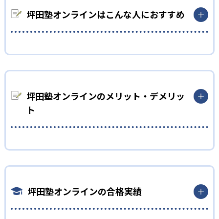
ウトプットを行う反転授業を導入。自宅でインプットを行う際
には、生徒の学力に合った教材を使用するため、自力でもでき
坪田塾オンラインはこんな人におすすめ
るようになっている。場合によっては高校生が小学生の教材を使
用することもある。自力で知識を得ることを続けることで、生
涯役に立つ自習力を高められる。
中学生
02
教えない指導
部活動や習い事で忙しい人におすすめ
坪田塾はすぐに解き方を教えるのではなく、調べ方や考え方を
坪田塾は平日21：40までの間、自由にスケジュールを組める。
説明する。答えをすぐに教えてしまうと、勉強が捗るように見え
急用の場合でも、当日振替可能。曜日・時間を変更しても、担
坪田塾オンラインのメリット・デメリッ
るが、講師がいないと何もできないようになりがち。家でも一
当講師を変えずに継続して指導を受けられるため安心。
ト
人で勉強できるよう、考え方を中心に指導し、効率的な勉強法
また、反転授業となっているため、基本的に自分で学習を進め
を身につけられる。
る。そして、進度に合わせてカリキュラムを作成してもらえる。
部活動や習い事で忙しい時期は、調整してもらい、無理のない
03
どんなメリットがある？
ペースで勉強できる。
一人ひとりに合わせて心理学を用いた子別指導
坪田塾の最大のメリットは、一人ひとりに合わせた指導法を受
高校生
けられること。坪田塾は心理学を用いた性格タイプに合わせて
坪田塾は、教育心理学に基づき生徒の性格タイプを9つに分類す
一人ひとり異なる指導を行う。それぞれのタイプに最適なコミ
自分のペースで受験勉強を進めたい人におすすめ
る。タイプに合わせて言葉選びや接し方を変えている。生徒一
坪田塾オンラインの合格実績
ュニケーションを取ってくれるので、モチベーションを維持でき
人ひとりに合わせた指導を行うことで、講師と合わないという
坪田塾は長期にわたって勉強を続けられるモチベーションを維
る。また、タイプによって適している勉強法も異なる。それぞ
問題になりづらい。
持する仕組みをつくっている。カリキュラムは一人ひとりに合
れに合った勉強法を提示することで、より成績を伸ばせる。