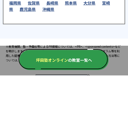
福岡県
佐賀県
長崎県
熊本県
大分県
宮崎
県
鹿児島県
沖縄県
※教育機関、塾・予備校等によるPR情報については、<PR>、<sponsored contents>など
を明示します。また、一部の記事・検索機能において、アフィリエイトプログラム等を利
用した提携機関・企業のサービス紹介を行っています。サービス内容や申し込み方法等に
坪田塾オンライン
の教室一覧へ
ついては、リンク先の各サービスのページにある詳細情報を確認してください。
お知らせ
2025.08.23
塾・予備校 合格実績ランキングの詳細
2024.10.31
アンケート調査について