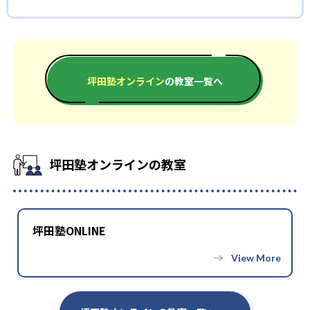
わせた完全個別カリキュラムとなっているため、自分のペースで
坪田塾オンラインの合格実績は？
また、反転授業となっていることも特徴の一つ。分からない部分
受験勉強を長く続けられる。さらに、最適な目標設定を常に行
を講師が教えるのではなく、自分で調べ、考えることを大切に
坪田塾のHPには合格実績の欄がない。ここでは合格体験記を参
うため、モチベーションを維持できるだけでなく、順調に成績
している。講師の役目は、調べ方や考え方を指導すること。ま
考に、合格実績を記載する。もっと多くの合格実績を知りたい
を上げやすい。
た、生徒のモチベーションを高めることに専念している。生徒
人は問い合わせたい。
また、メンタル面からのサポートにも力を入れており、途中で
が自力で問題を解決することで、自習力を強化できる。この力
坪田塾オンライン
の教室一覧へ
高校の合格実績
くじけないよう常にサポートしている。
は、生涯役に立つだろう。
どんなデメリットがある？
-
名古屋市立向陽高校
デメリットを挙げるとすれば、反転授業に合わない人もいると
いうこと。講師が教えないことに対して、ストレスを抱える子
-
武蔵野大学付属高校
坪田塾オンラインの教室
どもも一定数いる。自分で調べてもよく分からず、質問すること
にも抵抗を覚え始めると、成績が伸びづらくなるだろう。まずは
-
都立田園調布高校
反転授業が合うのかどうか、体験授業を試したい。
-
東京工業大学附属科学技術高校
坪田塾ONLINE
-
-
名城大学附属高校
都立八潮高校
他