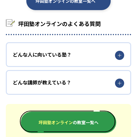
坪田塾オンラインの教室一覧へ
大学の合格実績
坪田塾オンラインのよくある質問
-
-
明治大学
筑波大学
-
-
星薬科大学
慶應義塾大学
-
-
青山学院大学
早稲田大学
どんな人に向いている塾？
他
どんな講師が教えている？
※合格年の明記はなし
坪田塾オンライン
の教室一覧へ