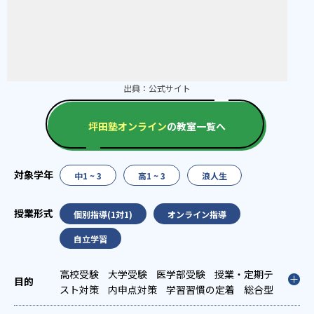
出典：
公式サイト
坪田塾オンライン
の教室一覧へ
中1 ~ 3
高1 ~ 3
浪人生
個別指導(1対1)
オンライン指導
自立学習
高校受験
大学受験
医学部受験
授業・定期テ
スト対策
内申点対策
学習習慣の定着
総合型
選抜(旧AO)対策
推薦入試対策
学校別特化対