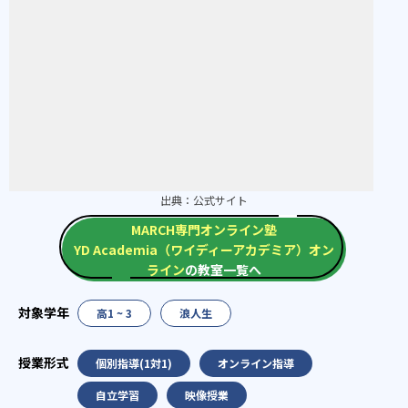
出典：
公式サイト
MARCH専門オンライン塾
YD Academia（ワイディーアカデミア）オン
ライン
の教室一覧へ
高1 ~ 3
浪人生
個別指導(1対1)
オンライン指導
自立学習
映像授業