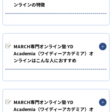
ンラインの特徴
01
コーチング＆オーダーメイドカリキュラム
YD AcademiaはMARCH受験に特化したオンライン塾。MARCH
MARCH専門オンライン塾 YD
合格に向けて、生徒一人ひとりの学力や志望校までの距離、生
活リズムなどを考慮してカリキュラムを作成。それをもとに週
Academia（ワイディーアカデミア）オ
間予定を作成し、週1回のコーチング面談を通してフィードバッ
ンラインはこんな人におすすめ
クしながら学習を進める。
オンラインでMARCH受験を考えている子ども向け
YD Academiaは、MARCH受験に特化したオンライン塾。とはい
え、全員が同じカリキュラムで学ぶわけではない。生徒一人ひ
とりの特徴に合わせてカリキュラムを設定し、コーチが伴走し
MARCH専門オンライン塾 YD
ながら受験合格を目指す。
Academia（ワイディーアカデミア）オ