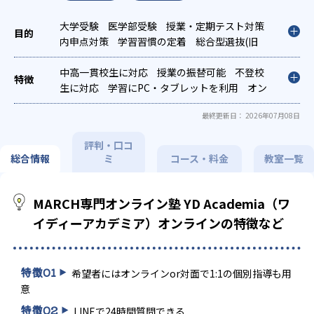
大学受験
医学部受験
授業・定期テスト対策
内申点対策
学習習慣の定着
総合型選抜(旧
AO)対策
推薦入試対策
学校別特化対策
中高一貫校生に対応
授業の振替可能
不登校
生に対応
学習にPC・タブレットを利用
オン
ライン対応
1科目から受講可能
最終更新日： 2026年07月08日
評判・口コ
総合情報
ミ
コース・料金
教室一覧
MARCH専門オンライン塾 YD Academia（ワ
イディーアカデミア）オンラインの特徴など
特徴
01
希望者にはオンラインor対面で1:1の個別指導も用
意
特徴
02
LINEで24時間質問できる