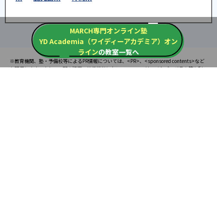
MARCH専門オンライン塾
YD Academia（ワイディーアカデミア）オン
ライン
の教室一覧へ
※教育機関、塾・予備校等によるPR情報については、<PR>、<sponsored contents>など
を明示します。また、一部の記事・検索機能において、アフィリエイトプログラム等を利
用した提携機関・企業のサービス紹介を行っています。サービス内容や申し込み方法等に
ついては、リンク先の各サービスのページにある詳細情報を確認してください。
お知らせ
2025.08.23
塾・予備校 合格実績ランキングの詳細
2024.10.31
アンケート調査について
2023.03.23
ダイヤモンド教育ラボのオープンについて