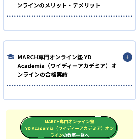
ンラインのメリット・デメリット
どんなメリットがある？
YD Academiaの最大のメリットは、MARCH合格を最短ルートで
目指せる点だ。生徒一人ひとりの学力や志望校までの距離、生
活リズムなどを全て考慮して、それぞれに合ったカリキュラム
MARCH専門オンライン塾 YD
を作成する。このカリキュラムは週単位で見直されるため、無
Academia（ワイディーアカデミア）オ
理なく自分のペースでMARCH合格への道を進める。
ンラインの合格実績
どんなデメリットがある？
一方、途中で志望校をMARCHから変更する場合の対応に不安が
ある点がデメリットになるだろう。
MARCH専門オンライン塾 YD Academia（ワイディーア
カデミア）オンラインの合格実績は？
YD Academiaは、公式サイトでは合格実績は公開していない。
MARCH専門オンライン塾
志望校への実績があるかどうかは、通う予定の教室に問い合わ
YD Academia（ワイディーアカデミア）オン
せたい。
ライン
の教室一覧へ