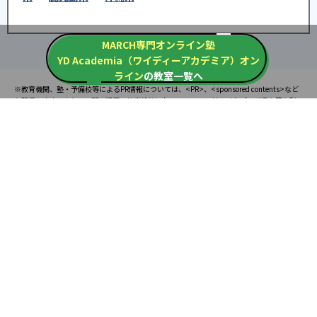
MARCH専門オンライン塾
YD Academia（ワイディーアカデミア）オン
ライン
の教室一覧へ
※教育機関、塾・予備校等によるPR情報については、<PR>、<sponsored contents>など
を明示します。また、一部の記事・検索機能において、アフィリエイトプログラム等を利
用した提携機関・企業のサービス紹介を行っています。サービス内容や申し込み方法等に
ついては、リンク先の各サービスのページにある詳細情報を確認してください。
お知らせ
2025.08.23
塾・予備校 合格実績ランキングの詳細
2024.10.31
アンケート調査について
2023.03.23
ダイヤモンド教育ラボのオープンについて