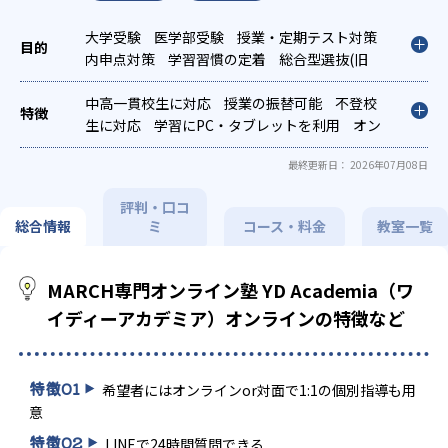
大学受験
医学部受験
授業・定期テスト対策
内申点対策
学習習慣の定着
総合型選抜(旧
AO)対策
推薦入試対策
学校別特化対策
中高一貫校生に対応
授業の振替可能
不登校
生に対応
学習にPC・タブレットを利用
オン
ライン対応
1科目から受講可能
最終更新日： 2026年07月08日
評判・口コ
総合情報
ミ
コース・料金
教室一覧
MARCH専門オンライン塾 YD Academia（ワ
イディーアカデミア）オンラインの特徴など
特徴
01
希望者にはオンラインor対面で1:1の個別指導も用
意
特徴
02
LINEで24時間質問できる