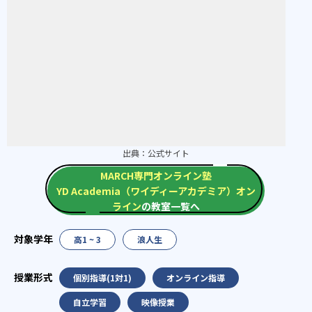
出典：
公式サイト
MARCH専門オンライン塾
YD Academia（ワイディーアカデミア）オン
ライン
の教室一覧へ
高1 ~ 3
浪人生
個別指導(1対1)
オンライン指導
自立学習
映像授業