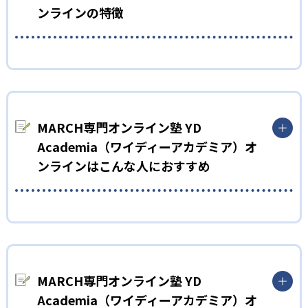
ンラインの特徴
01
コーチング＆オーダーメイドカリキュラム
YD AcademiaはMARCH受験に特化したオンライン塾。MARCH
MARCH専門オンライン塾 YD
合格に向けて、生徒一人ひとりの学力や志望校までの距離、生
活リズムなどを考慮してカリキュラムを作成。それをもとに週
Academia（ワイディーアカデミア）オ
間予定を作成し、週1回のコーチング面談を通してフィードバッ
ンラインはこんな人におすすめ
クしながら学習を進める。
オンラインでMARCH受験を考えている子ども向け
YD Academiaは、MARCH受験に特化したオンライン塾。とはい
え、全員が同じカリキュラムで学ぶわけではない。生徒一人ひ
とりの特徴に合わせてカリキュラムを設定し、コーチが伴走し
MARCH専門オンライン塾 YD
ながら受験合格を目指す。
Academia（ワイディーアカデミア）オ