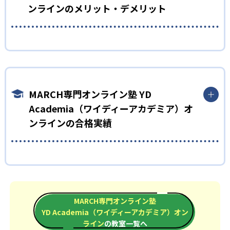
ンラインのメリット・デメリット
どんなメリットがある？
YD Academiaの最大のメリットは、MARCH合格を最短ルートで
目指せる点だ。生徒一人ひとりの学力や志望校までの距離、生
活リズムなどを全て考慮して、それぞれに合ったカリキュラム
MARCH専門オンライン塾 YD
を作成する。このカリキュラムは週単位で見直されるため、無
Academia（ワイディーアカデミア）オ
理なく自分のペースでMARCH合格への道を進める。
ンラインの合格実績
どんなデメリットがある？
一方、途中で志望校をMARCHから変更する場合の対応に不安が
ある点がデメリットになるだろう。
MARCH専門オンライン塾 YD Academia（ワイディーア
カデミア）オンラインの合格実績は？
YD Academiaは、公式サイトでは合格実績は公開していない。
MARCH専門オンライン塾
志望校への実績があるかどうかは、通う予定の教室に問い合わ
YD Academia（ワイディーアカデミア）オン
せたい。
ライン
の教室一覧へ