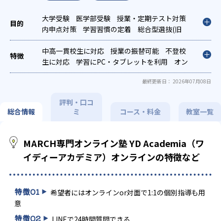
大学受験
医学部受験
授業・定期テスト対策
内申点対策
学習習慣の定着
総合型選抜(旧
AO)対策
推薦入試対策
学校別特化対策
中高一貫校生に対応
授業の振替可能
不登校
生に対応
学習にPC・タブレットを利用
オン
ライン対応
1科目から受講可能
最終更新日： 2026年07月08日
評判・口コ
総合情報
ミ
コース・料金
教室一覧
MARCH専門オンライン塾 YD Academia（ワ
イディーアカデミア）オンラインの特徴など
特徴
01
希望者にはオンラインor対面で1:1の個別指導も用
意
特徴
02
LINEで24時間質問できる