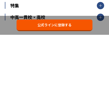
ナビ個別指導学院
中学受験
特集
新潟県
富山県
石川県
福井県
個別教室のトライ
高校受験
東進ハイスクール
中部
開成番長直伝！子どもの受験を成功させる方法
中高一貫校・高校
大学受験
武田塾
愛知県
静岡県
岐阜県
三重県
長野県
令和時代の失敗しない塾選び
資格取得・学び直し
公式ラインに登録する
山梨県
2020年代の教育
中学入試最前線
教育費・塾代
中学受験最前線
近畿
てら先生の教育業界基本メソッド
座談会
大学入試改革
大阪府
運動と遊びを考える
兵庫県
京都府
奈良県
和歌山県
教育全般
親子で極める家庭学習
滋賀県
令和の大学受験は情報戦！
大学受験塾の選び方
ママテクエグザム
情報Ⅰ、数学が苦手な人注目！最短距離の学力
中学受験に熱心な市区町村ランキング
中国
進化する中高一貫校・高校
アップ法
小学校受験
鳥取県
島根県
岡山県
広島県
山口県
悩み多き「大学受験」相談室
家庭教師
四国
英語・英会話・英検対策
徳島県
香川県
愛媛県
高知県
小学校教師が解説！中学受験のリアル
教育ニュース最前線
九州・沖縄
教育ジャーナリストが徹底解説！ 大学受験の羅
福岡県
佐賀県
長崎県
熊本県
大分県
針盤
宮崎県
鹿児島県
沖縄県