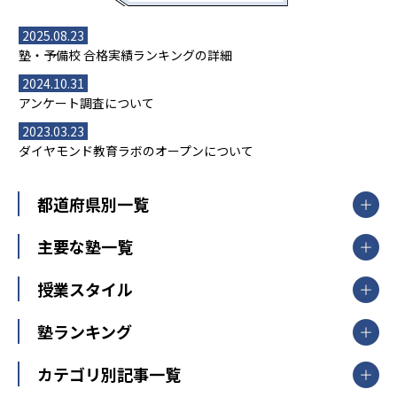
2025.08.23
塾・予備校 合格実績ランキングの詳細
2024.10.31
アンケート調査について
2023.03.23
ダイヤモンド教育ラボのオープンについて
都道府県別一覧
北海道・東北
主要な塾一覧
北海道
青森県
岩手県
宮城県
秋田県
【掲載塾一覧を見る】
授業スタイル
山形県
福島県
臨海セミナー
関東
個別指導
塾ランキング
東京個別指導学院
東京都
神奈川県
埼玉県
千葉県
茨城県
集団授業
個別指導塾TOMAS
栃木県
群馬県
中学受験ランキング
カテゴリ別記事一覧
オンライン指導
明光義塾
大学受験ランキング
北陸
映像授業