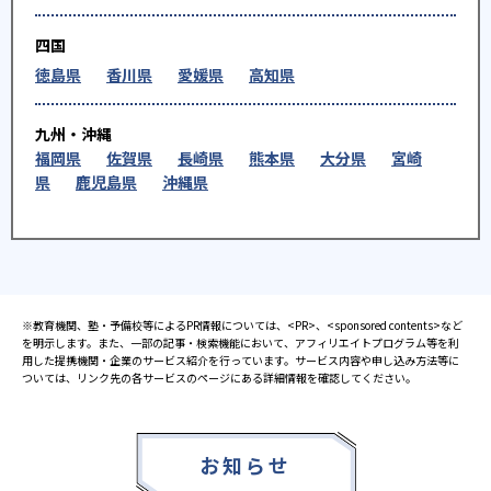
四国
徳島県
香川県
愛媛県
高知県
九州・沖縄
福岡県
佐賀県
長崎県
熊本県
大分県
宮崎
県
鹿児島県
沖縄県
※教育機関、塾・予備校等によるPR情報については、<PR>、<sponsored contents>など
を明示します。また、一部の記事・検索機能において、アフィリエイトプログラム等を利
用した提携機関・企業のサービス紹介を行っています。サービス内容や申し込み方法等に
ついては、リンク先の各サービスのページにある詳細情報を確認してください。
お知らせ