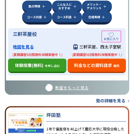
こんな人に
メリット・
塾の特徴
おすすめ
デメリット
コース内容
コース料金
合格実績
三軒茶屋校
地図を見る
三軒茶屋、西太子堂駅
\夏期講習5日間無料体験実施中！/
\夏期講習5日間無料体験実施中！/
体験授業(無料)
料金などの資料請求
を申し込む
無料
教室をもっと見る
塾の詳細を見る
坪田塾
1年で偏差値を40上げて慶応大学に現役合格した