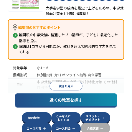
大手進学塾の成績を最短で上げるための、中学受
験向け完全1:1個別指導塾！
編集部のおすすめポイント
難関私立中学受験に精通したプロ講師が、子どもに最適化した
指導を提供
受講は1コマから可能だが、教科を超えて総合的な学力を見て
くれる
対象学年
小1 ~ 6
授業形式
個別指導(1対1)
オンライン指導
自立学習
中学受験
学習習慣の定着
学校別特化対策
その他科
目的
続きを見る
目別特化対策
特徴
授業の振替可能
オンライン対応
1科目から受講可能
近くの教室を探す
こんな人に
メリット・
塾の特徴
おすすめ
デメリット
コース内容
コース料金
合格実績