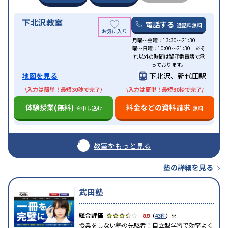
下北沢教室
電話する
通話料無料
月曜〜金曜：13:30〜21:30 土
曜〜日曜：10:00〜21:30 ※そ
れ以外の時間は留守番電話で承
っております。
地図を見る
下北沢、新代田駅
\入力は簡単！最短30秒で完了/
\入力は簡単！最短30秒で完了/
体験授業(無料)
料金などの資料請求
を申し込む
無料
教室をもっと見る
塾の詳細を見る
武田塾
※
3.8
（
43件
）
授業をしない塾の先駆者！自立型学習で効率よく