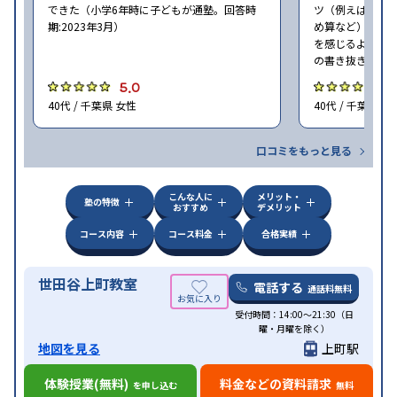
できた（小学6年時に子どもが通塾。回答時
ツ（例えば国語
期:2023年3月）
め算など）を習
を感じるように
の書き抜きのコ
5.0
4
40代 / 千葉県 女性
40代 / 千葉県 女
口コミをもっと見る
こんな人に
メリット・
塾の特徴
おすすめ
デメリット
コース内容
コース料金
合格実績
世田谷上町教室
電話する
通話料無料
受付時間：14:00〜21:30（日
曜・月曜を除く）
地図を見る
上町駅
体験授業(無料)
料金などの資料請求
を申し込む
無料