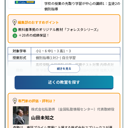
学校の授業の先取り学習が中心の講師1：生徒2の
個別指導
編集部のおすすめポイント
教科書準拠のオリジナル教材「フォレスタシリーズ」
＋20点の成績保証！
対象学年
小1 ~ 6
中1 ~ 3
高1 ~ 3
授業形式
個別指導(1対2~)
自立学習
高校受験
大学受験
授業・定期テスト対策
内申点対
続きを見る
目的
策
学習習慣の定着
総合型選抜(旧AO)対策
推薦入試
対策
学校別特化対策
英検(英語検定)対策
近くの教室を探す
成績保証制度あり
1科目から受講可能
季節講習のみ
特徴
の受講可
自習室あり
※2023年3月調査。
小学校高学年の個別指導塾アンケート調査方法
を参
照
専門家の評価・評判は？
株式会社私塾界 （全国私塾情報センター）代表取締役
山田未知之
森塾は、東証プライム市場に上場する株式会社スプリックスが運