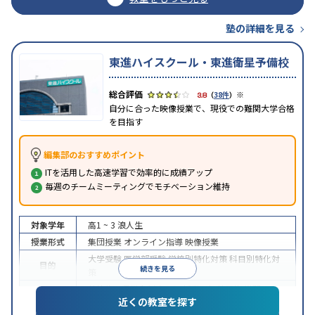
塾の詳細を見る
東進ハイスクール・東進衛星予備校
※
3.8
（
38件
）
自分に合った映像授業で、現役での難関大学合格
を目指す
編集部のおすすめポイント
ITを活用した高速学習で効率的に成績アップ
毎週のチームミーティングでモチベーション維持
対象学年
高1 ~ 3
浪人生
授業形式
集団授業
オンライン指導
映像授業
大学受験
医学部受験
学校別特化対策
科目別特化対
目的
続きを見る
策
特待生・奨学金制度あり
授業の振替可能
学習に
近くの教室を探す
特徴
PC・タブレットを利用
1科目から受講可能
季節講