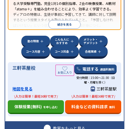
る大学受験専門塾。完全1対1の個別指導、Z会の映像授業、AI教材
「atama＋」を組み合わせることにより、効率よく学習できる。
ディアロの特徴は、生徒が事前に予習してきて、講師に対して説明
するという授業スタイルを取り入れていること。「予習しなけれ
続きを見る
ばいけない」という状況が生まれ、学習習慣が身につく。
こんな人に
メリット・
塾の特徴
おすすめ
デメリット
コース内容
コース料金
合格実績
三軒茶屋校
電話する
通話料無料
受付時間：15:00～21:30（日
曜・月曜を除く）
地図を見る
三軒茶屋駅
\入力は簡単！最短30秒で完了/
\入力は簡単！最短30秒で完了/
体験授業(無料)
料金などの資料請求
を申し込む
無料
教室をもっと見る