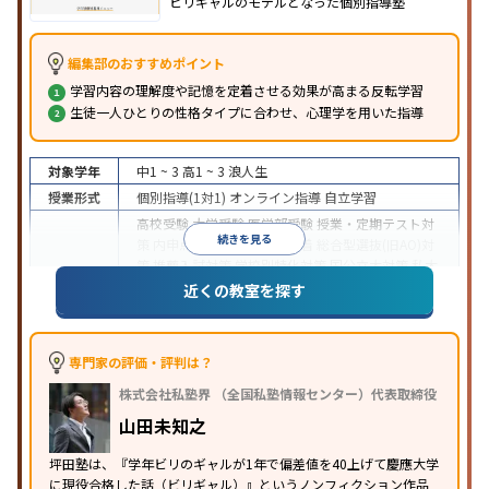
ビリギャルのモデルとなった個別指導塾
編集部のおすすめポイント
学習内容の理解度や記憶を定着させる効果が高まる反転学習
生徒一人ひとりの性格タイプに合わせ、心理学を用いた指導
対象学年
中1 ~ 3
高1 ~ 3
浪人生
授業形式
個別指導(1対1)
オンライン指導
自立学習
高校受験
大学受験
医学部受験
授業・定期テスト対
続きを見る
策
内申点対策
学習習慣の定着
総合型選抜(旧AO)対
策
推薦入試対策
学校別特化対策
国公立大対策
私大
目的
対策
共通テスト対策
英検(英語検定)対策
漢検(漢字
近くの教室を探す
検定)対策
数学特化対策
英語・英会話特化対策
その
他科目別特化対策
中高一貫校生に対応
授業の振替可能
不登校生に対
専門家の評価・評判は？
応
学習にPC・タブレットを利用
オンライン対応
1
特徴
株式会社私塾界 （全国私塾情報センター）代表取締役
科目から受講可能
季節講習のみの受講可
発達障害
の子どもに対応
山田未知之
坪田塾は、『学年ビリのギャルが1年で偏差値を40上げて慶應大学
に現役合格した話（ビリギャル）』というノンフィクション作品