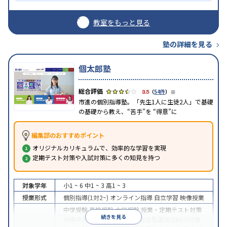
教室をもっと見る
塾の詳細を見る
個太郎塾
※
3.5
（
54件
）
市進の個別指導塾。「先生1人に生徒2人」で基礎
の基礎から教え、“苦手”を “得意”に
編集部のおすすめポイント
オリジナルカリキュラムで、効率的な学習を実現
定期テスト対策や入試対策に多くの知見を持つ
対象学年
小1 ~ 6
中1 ~ 3
高1 ~ 3
授業形式
個別指導(1対2~)
オンライン指導
自立学習
映像授業
中学受験
高校受験
大学受験
授業・定期テスト対策
続きを見る
内申点対策
学習習慣の定着
総合型選抜(旧AO)対策