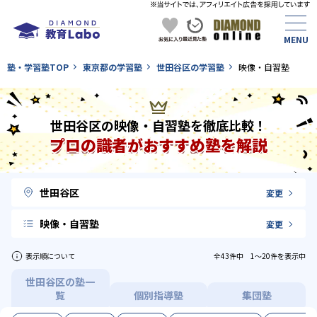
塾・学習塾TOP
東京都の学習塾
世田谷区の学習塾
映像・自習塾
世田谷区の映像・自習塾を徹底比較！
プロの識者がおすすめ塾を解説
世田谷区
変更
映像・自習塾
変更
表示順について
全43件中 1〜20件を表示中
世田谷区の塾一
覧
個別指導塾
集団塾