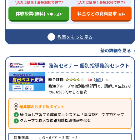
\入力は簡単！最短30秒で完了/
\入力は簡単！最短30秒で完了/
体験授業(無料)
料金などの資料請求
を申し込む
無料
教室をもっと見る
塾の詳細を見る
臨海セミナー 個別指導臨海セレクト
※
3.9
（
46件
）
臨海グループの個別指導部門で、講師1×生徒2な
のに6500円からと割安
編集部のおすすめポイント
繰り返し学習する成績向上システム「臨海TSP」で学力アップ
グループで膨大な進路相談指導情報を保有
対象学年
小3 ~ 6
中1 ~ 3
高1 ~ 3