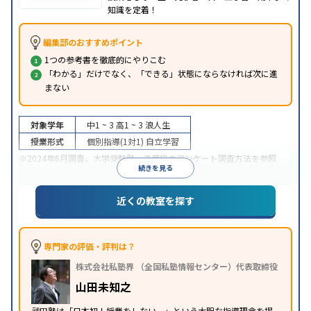
知識を定着！
編集部のおすすめポイント
1つの参考書を徹底的にやりこむ
「わかる」だけでなく、「できる」状態にならなければ次に進
まない
対象学年
中1 ~ 3
高1 ~ 3
浪人生
授業形式
個別指導(1対1)
自立学習
※2024年6月調査。
大学受験塾・予備校のアンケート調査方法
を参照
続きを見る
近くの教室を探す
専門家の評価・評判は？
株式会社私塾界 （全国私塾情報センター）代表取締役
山田未知之
武田塾は「日本初！授業をしない。」という大胆な指導理念を掲