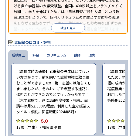
げる自立学習型の大学受験塾。全国に400校以上をフランチャイズ
展開し、学力を伸ばすためには「自学自習が最も大切」という教
育理念にもとづいて、個別カリキュラムの作成と学習進捗の管理
をしながら生徒をサポートする。生徒に合った参考書を1冊ずつ完
続きを見る
璧にするという指導スタイルで、参考書の問題を全部正解するま
で繰り返し問題を解くことで偏差値をあげるという手法を取って
いる。
武田塾の口コミ・評判
成績向上
料金
カリキュラム
講師
環境
【高校生時の通塾】武田塾の先生はとてもい
【高校生時の通
い方ばかりで、前を向いて受験勉強に取り組
たため、第一志
むことができました!! 第一志望には落ちてし
幅に成績が向上し
まいましたが、そのおかげで希望する進路に
程度授業・指導。
進むことができたのでとてもよかったです！
利用した主な授
（大学受験で、週に1回程度授業・指導。受
答時期2024年5
講料は月52,000円程度。利用した主な授業ス
タイル：個別。回答時期2024年5月）
5.0
4
18歳（学生） / 福岡県 男性
18歳（学生） / 