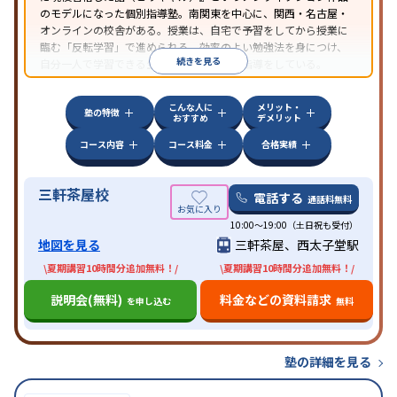
のモデルになった個別指導塾。南関東を中心に、関西・名古屋・
オンラインの校舎がある。授業は、自宅で予習をしてから授業に
臨む「反転学習」で進められる。効率のよい勉強法を身につけ、
続きを見る
自分一人で学習できる生徒を育てるための指導をしている。
こんな人に
メリット・
塾の特徴
おすすめ
デメリット
コース内容
コース料金
合格実績
三軒茶屋校
電話する
通話料無料
10:00～19:00（土日祝も受付）
地図を見る
三軒茶屋、西太子堂駅
\夏期講習10時間分追加無料！/
\夏期講習10時間分追加無料！/
説明会(無料)
料金などの資料請求
を申し込む
無料
塾の詳細を見る