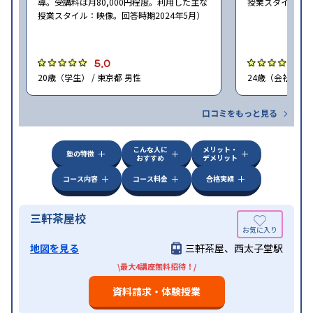
導。受講料は月80,000円程度。利用した主な
授業スタイル：映
授業スタイル：映像。回答時期2024年5月）
5.0
5
20歳（学生） / 東京都 男性
24歳（会社員<正
口コミをもっと見る
こんな人に
メリット・
塾の特徴
おすすめ
デメリット
コース内容
コース料金
合格実績
三軒茶屋校
地図を見る
三軒茶屋、西太子堂駅
\最大4講座無料招待！/
資料請求・体験授業