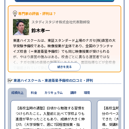
習のみの受講可
※2024年6月調査。
大学受験塾・予備校のアンケート調査方法
を参照
専門家の評価・評判は？
スタディスタジオ株式会社代表取締役
鈴木孝一
東進ハイスクールは、東証スタンダード上場のナガセ(株)直営の大
学受験予備校である。映像授業が主体であり、全国のフランチャ
イズ校舎（＝東進衛星予備校）でも同じ映像授業が受けられる
が、やはり直営の強みはある。校舎ごとに異なる運営者ではな
く、ナガセ(株)の直接の管理下にあるため、面談指導などが全校舎
続きを見る
で徹底されていて安心できる。
東進衛星予備校は、運営会社により指導方針や校舎のルールが異
なる。体験授業では、授業のみで判断するのではなく、担当者や
東進ハイスクール・東進衛星予備校の口コミ・評判
校舎雰囲気、校舎での合格実績などを確認すると良いだろう。
成績向上
料金
カリキュラム
講師
環境
【高校生時の通塾】日頃から勉強する習慣を
【高校生時の通
つけられたこと。入塾前と比べて学校よりも
分のペースで進
進度が早かったこともあり、成績が大きく伸
できた（大学受験
びた（大学受験で、週に7回程度授業・指
導。受講料は月8