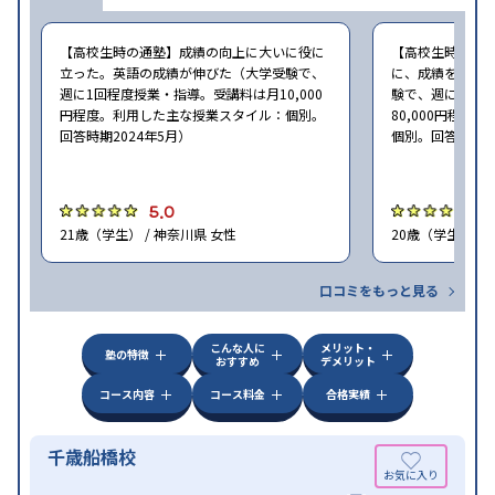
【高校生時の通塾】成績の向上に大いに役に
【高校生時の通
立った。英語の成績が伸びた（大学受験で、
に、成績をアッ
週に1回程度授業・指導。受講料は月10,000
験で、週に2回程
円程度。利用した主な授業スタイル：個別。
80,000円程
回答時期2024年5月）
個別。回答時期20
5.0
4
21歳（学生） / 神奈川県 女性
20歳（学生） /
口コミをもっと見る
こんな人に
メリット・
塾の特徴
おすすめ
デメリット
コース内容
コース料金
合格実績
千歳船橋校