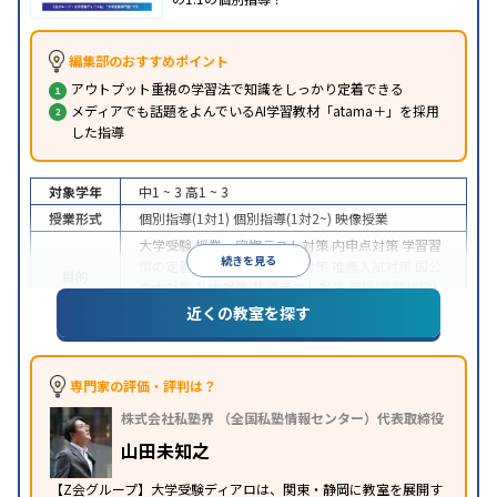
編集部のおすすめポイント
アウトプット重視の学習法で知識をしっかり定着できる
メディアでも話題をよんでいるAI学習教材「atama＋」を採用
した指導
対象学年
中1 ~ 3
高1 ~ 3
授業形式
個別指導(1対1)
個別指導(1対2~)
映像授業
大学受験
授業・定期テスト対策
内申点対策
学習習
続きを見る
慣の定着
総合型選抜(旧AO)対策
推薦入試対策
国公
目的
立大対策
私大対策
共通テスト対策
英検(英語検定)
対策
近くの教室を探す
中高一貫校生に対応
授業の振替可能
学習にPC・タ
特徴
ブレットを利用
1科目から受講可能
季節講習のみの
受講可
自習室あり
専門家の評価・評判は？
株式会社私塾界 （全国私塾情報センター）代表取締役
山田未知之
【Z会グループ】大学受験ディアロは、関東・静岡に教室を展開す