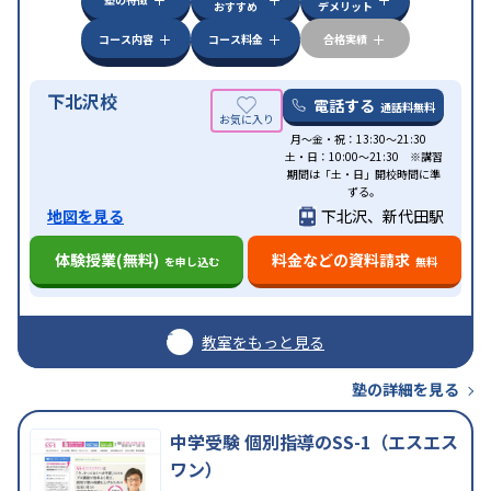
おすすめ
デメリット
応
学習にPC・タブレットを利用
オンライン対応
1
特徴
科目から受講可能
季節講習のみの受講可
自習室あ
コース内容
コース料金
合格実績
り
下北沢校
電話する
通話料無料
月〜金・祝：13:30〜21:30
土・日：10:00〜21:30 ※講習
期間は「土・日」開校時間に準
ずる。
地図を見る
下北沢、新代田駅
体験授業(無料)
料金などの資料請求
を申し込む
無料
教室をもっと見る
塾の詳細を見る
中学受験 個別指導のSS-1（エスエス
ワン）