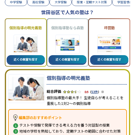
中学受験
高校受験
大学受験
授業・定期テスト対策
学習習慣の
世田谷区で人気の塾は？
個別指導の明光義塾
個別指導塾なら森塾
坪田塾
近くの教室を探す
近くの教室を探す
近くの教室を探す
個別指導の明光義塾
※
3.6
（
53件
）
個別指導塾の最大手！ 生徒自らが考えることを
重視した1対2〜の個別指導
編集部のおすすめポイント
テストや受験で発揮できる考える力を養う対話型の授業
地域の学校を熟知しており、定期テストの範囲に合わせた対策