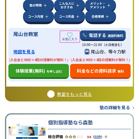
こんな人に
メリット・
塾の特徴
おすすめ
デメリット
コース内容
コース料金
合格実績
尾山台教室
電話する
通話料無料
10:00〜21:00（土日祝含む）
地図を見る
尾山台、等々力駅
\入会金と90分×4回の授業料が無料！/
\入会金と90分×4回の授業料が無料！/
体験授業(無料)
料金などの資料請求
を申し込む
無料
教室をもっと見る
塾の詳細を見る
個別指導塾なら森塾
※
3.4
（
55件
）