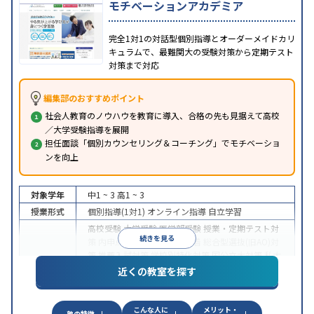
モチベーションアカデミア
完全1対1の対話型個別指導とオーダーメイドカリ
キュラムで、最難関大の受験対策から定期テスト
対策まで対応
編集部のおすすめポイント
社会人教育のノウハウを教育に導入、合格の先も見据えて高校
／大学受験指導を展開
担任面談「個別カウンセリング＆コーチング」でモチベーショ
ンを向上
対象学年
中1 ~ 3
高1 ~ 3
授業形式
個別指導(1対1)
オンライン指導
自立学習
高校受験
大学受験
医学部受験
授業・定期テスト対
続きを見る
策
内申点対策
学習習慣の定着
総合型選抜(旧AO)対
策
推薦入試対策
学校別特化対策
国公立大対策
私大
目的
対策
共通テスト対策
英検(英語検定)対策
漢検(漢字
近くの教室を探す
検定)対策
数学特化対策
英語・英会話特化対策
その
他科目別特化対策
こんな人に
メリット・
中高一貫校生に対応
授業の振替可能
不登校生に対
塾の特徴