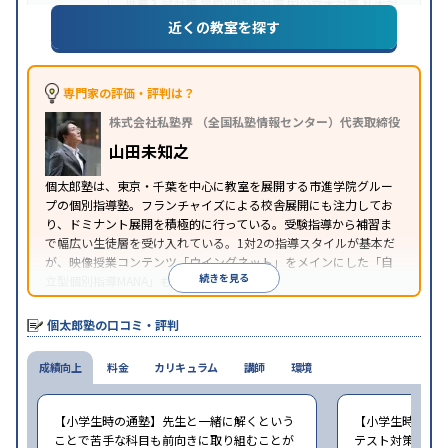
推薦入試対策
学校別特化対策
国公立大対策
私大対
目的
策
共通テスト対策
英検(英語検定)対策
漢検(漢字検
近くの教室を探す
定)対策
数学特化対策
英語・英会話特化対策
その他
科目別特化対策
中高一貫校生に対応
授業の振替可能
不登校生に対
専門家の評価・評判は？
応
学習にPC・タブレットを利用
オンライン対応
1
特徴
株式会社私塾界 （全国私塾情報センター）代表取締役
科目から受講可能
季節講習のみの受講可
自習室あ
り
山田未知之
※2023年3月調査。
小学校高学年の個別指導塾アンケート調査方法
を参
個太郎塾は、東京・千葉を中心に教室を展開する市進学院グルー
照
プの個別指導塾。フランチャイズによる校舎展開にも注力してお
り、ドミナント展開を積極的に行っている。受験指導から補習ま
で幅広い生徒層を受け入れている。1対2の指導スタイルが基本だ
が、映像授業コンテンツ「ウイングネット」をメインにした「自
続きを見る
立型個別指導MANA」も選択できる。
個太郎塾の口コミ・評判
成績向上
料金
カリキュラム
講師
環境
【小学生時の通塾】先生と一緒に解くという
【小学生時の通
ことで苦手な科目も前向きに取り組むことが
テスト対策はし