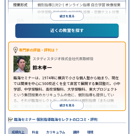
授業形式
個別指導(1対2~)
オンライン指導
自立学習
映像授業
中学受験
高校受験
大学受験
授業・定期テスト対策
続きを見る
内申点対策
学習習慣の定着
総合型選抜(旧AO)対策
目的
推薦入試対策
学校別特化対策
各種検定対策
科目別
特化対策
近くの教室を探す
中高一貫校生に対応
特待生・奨学金制度あり
授業
特徴
の振替可能
不登校生に対応
オンライン対応
1科目
から受講可能
季節講習のみの受講可
専門家の評価・評判は？
※2024年6月調査。
大学受験塾・予備校のアンケート調査方法
を参照
スタディスタジオ株式会社代表取締役
鈴木孝一
臨海セミナーは、1974年に横浜で小さな個人塾から始まり、現在
では関東を中心に500校近くを全て直営で展開する集団塾だ。小中
学部、中学受験科、高校受験科、大学受験科、東大プロジェクト
という集団授業のカリキュラムの他に、個別指導も提供してい
る。それが臨海セレクトだ。授業の前半は個別指導（または映
続きを見る
像）で単元を学び、後半は問題演習を行う。間違った問題の類似
問題を解き、全て正解したらその日の授業が終了するというスタ
イルの個別指導だ。
臨海セミナー 個別指導臨海セレクトの口コミ・評判
成績向上
料金
カリキュラム
講師
環境