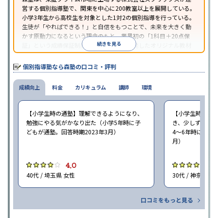
営する個別指導塾で、関東を中心に200教室以上を展開している。
小学3年生から高校生を対象とした1対2の個別指導を行っている。
生徒が「やればできる！」と自信をもつことで、未来を大きく動
かす原動力になるという理念のもと、業界初の「1科目＋20点保
続きを見る
証」という成績保証制度を採用。同社が開発したオリジナル教材
「フォレスタシリーズ」は全国各地の学習塾でも採用されてい
る。
個別指導塾なら森塾の口コミ・評判
成績向上
料金
カリキュラム
講師
環境
【小学生時の通塾】理解できるようになり、
【小学生時の通
勉強にやる気がかなり出た（小学5年時に子
き、少しずつ成
どもが通塾。回答時期2023年3月）
4〜6年時に子ど
月）
4.0
4
40代 / 埼玉県 女性
30代 / 神奈川県
口コミをもっと見る