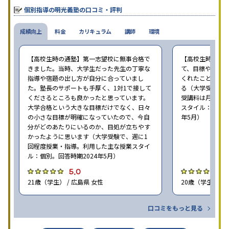
個別指導の明光義塾の口コミ・評判
成績向上
料金
カリキュラム
講師
環境
【高校生時の通塾】第一志望校に無事合格で
【高校生時の通
きました。当時、大学生だった先生の丁寧な
て、目標や勉強
指導や宿題の出し方が自分に合っていまし
くれたことが、
た。塾長のサポートも手厚く、1対1で接して
る（大学受験で、
くださるところも良かったと思っています。
受講料は月35,
大学合格という大きな目標だけでなく、日々
スタイル：個別、
の小さな目標が明確になっていたので、今自
年5月）
分がどのあたりにいるのか、目処が立ちやす
かったように思います（大学受験で、週に1
回程度授業・指導。利用した主な授業スタイ
ル：個別。回答時期2024年5月）
5.0
4
21歳（学生） / 広島県 女性
20歳（学生） / 
口コミをもっと見る