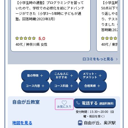
【小学生時の通塾】プログラミングを習って
【小学生時の通
いたので、学校での必修化を前にアドバンテ
50点以下でした
ージができた（小学3〜5年時に子どもが通
り返しやること
塾。回答時期:2023年3月）
り、テストの点数
りました（小学2
答時期:2023年3
5.0
4
40代 / 神奈川県 女性
40代 / 東京都 女
口コミをもっと見る
こんな人に
メリット・
塾の特徴
おすすめ
デメリット
コース内容
コース料金
合格実績
自由が丘教室
電話する
通話料無料
受付時間：15:30〜20:00（日
曜・祝日を除く）
地図を見る
自由が丘、奥沢駅