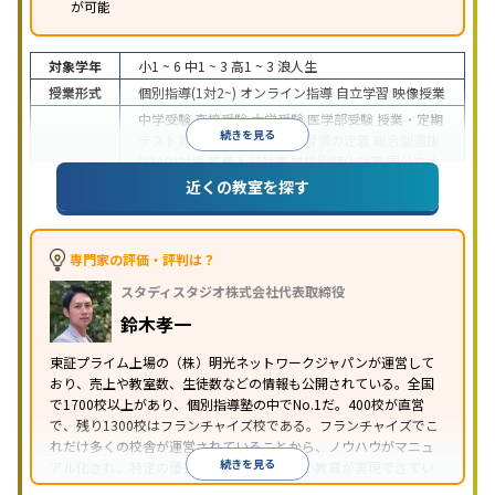
が可能
対象学年
小1 ~ 6
中1 ~ 3
高1 ~ 3
浪人生
授業形式
個別指導(1対2~)
オンライン指導
自立学習
映像授業
中学受験
高校受験
大学受験
医学部受験
授業・定期
続きを見る
テスト対策
内申点対策
学習習慣の定着
総合型選抜
(旧AO)対策
推薦入試対策
学校別特化対策
国公立大
目的
対策
私大対策
共通テスト対策
英検(英語検定)対策
近くの教室を探す
漢検(漢字検定)対策
数学特化対策
英語・英会話特化
対策
その他科目別特化対策
中高一貫校生に対応
特待生・奨学金制度あり
授業
専門家の評価・評判は？
の振替可能
不登校生に対応
学習にPC・タブレット
スタディスタジオ株式会社代表取締役
特徴
を利用
オンライン対応
1科目から受講可能
季節講
習のみの受講可
発達障害の子どもに対応
自習室あ
鈴木孝一
り
※2023年3月調査。
小学校高学年の個別指導塾アンケート調査方法
を参
東証プライム上場の（株）明光ネットワークジャパンが運営して
おり、売上や教室数、生徒数などの情報も公開されている。全国
照
で1700校以上があり、個別指導塾の中でNo.1だ。400校が直営
で、残り1300校はフランチャイズ校である。フランチャイズでこ
れだけ多くの校舎が運営されていることから、ノウハウがマニュ
続きを見る
アル化され、特定の優秀な人材に依存しない教育が実現できてい
ることが推測される。