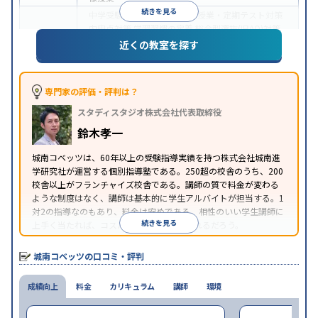
続きを見る
中学受験
高校受験
大学受験
授業・定期テスト対策
内申点対策
学習習慣の定着
総合型選抜(旧AO)対策
目的
推薦入試対策
学校別特化対策
国公立大対策
私大対
近くの教室を探す
策
共通テスト対策
英検(英語検定)対策
その他科目
別特化対策
中高一貫校生に対応
成績保証制度あり
授業の振替
専門家の評価・評判は？
特徴
可能
不登校生に対応
オンライン対応
1科目から受
スタディスタジオ株式会社代表取締役
講可能
季節講習のみの受講可
※2023年3月調査。
小学校高学年の個別指導塾アンケート調査方法
を参
鈴木孝一
照
城南コベッツは、60年以上の受験指導実績を持つ株式会社城南進
学研究社が運営する個別指導塾である。250超の校舎のうち、200
校舎以上がフランチャイズ校舎である。講師の質で料金が変わる
ような制度はなく、講師は基本的に学生アルバイトが担当する。1
対2の指導なのもあり、料金は安めである。相性のいい学生講師に
続きを見る
上手く当たれば、コスパよく成績を上げられるだろう。
城南コベッツの口コミ・評判
成績向上
料金
カリキュラム
講師
環境