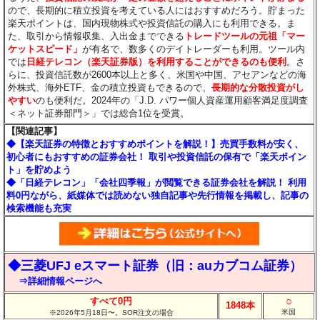
ので、長期的に積立投資を考えている人にはおすすめだろう。貯まった
楽天ポイントは、国内現物株式や投資信託の購入にも利用できる。ま
た、取引から情報収集、入出金までできる
トレードツールの元祖「マー
ケットスピード」
が有名で、数多くのデイトレーダーも利用。ツール内
では
日経テレコン（楽天証券版）を利用することができるのも便利
。さ
らに、投資信託数が2600本以上と多く、米国や中国、アセアンなどの海
外株式、海外ETF、金の積立投資もできるので、
長期的な分散投資がし
やすい
のも便利だ。2024年の「J.D. パワー個人資産運用顧客満足度調査
＜ネット証券部門＞」では総合1位を受賞。
【関連記事】
◆【楽天証券の特徴とおすすめポイントを解説！】売買手数料が安く、
初心者にもおすすめの証券会社！ 取引や投資信託の保有で「楽天ポイン
ト」を貯めよう
◆「日経テレコン」「会社四季報」が閲覧できる証券会社を解説！ 利用
料0円ながら、紙媒体では読めない独自記事や先行情報を掲載し、記事の
検索機能も充実
◆三菱UFJ eスマート証券（旧：auカブコム証券）
⇒詳細情報ページへ
○
すべて0円
1848本
米国
※2026年5月18日〜。SOR注文の場合