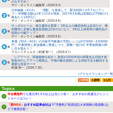
がおすすめ！
ザイ・オンライン編集部（2026.8.3）
日本触媒（4114）、「増配」を発表して、配当利回りが5.7％にアッ
プ！ 年間配当額は1年で23.8％増加、2027年3月期は前期比27円増の｢1
株あたり140円｣に
ザイ・オンライン編集部（2026.8.8）
サッポロビール、株主優待を変更！ 1年以上の継続保有は必須だが、権
利獲得に必要な最低投資額は5分の1になり、3年以上保有時の優待品の
額面が大幅アップ！
ザイ・オンライン編集部（2026.8.8）
来週（8/10～8/14）の日経平均株価の予想レンジは6万3000～6万9000
円！ 中東情勢と原油価格に警戒しつつ、調整一巡のAI･半導体関連の押
し目を狙おう！
ラカンリチェルカ（村瀬 智一）（2026.8.7）
「レアアース」関連銘柄を紹介！ 政府が2030年頃の商業化を目指す南
鳥島沖のレアアース開発は、中国の輸出規制による供給不足を解決する
重要な投資テーマ
村瀬 智一（2026.7.30）
»アクセスランキング一覧
Topics
年会費無料
でも還元率1.0％以上は当たり前！ おすすめの高還元クレジッ
トカードはコレ！
「新NISA」
おすすめ証券会社は？
｢手数料｣｢投資信託＆米国株の取扱数｣な
どで徹底比較！