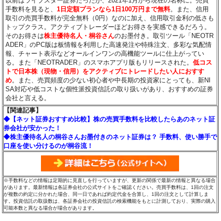
以前はライブスター証券だったが、2021年1月から現在の名称に。売買
手数料を見ると、
1日定額プランなら1日100万円まで無料
。また、信用
取引の売買手数料が完全無料（0円）なのに加え、信用取引金利の低さも
トップクラス。アクティブトレーダーほどお得さを実感できるだろう。
そのお得さは
株主優待名人・桐谷さん
のお墨付き。取引ツール「NEOTR
ADER」のPC版は板情報を利用した高速発注や特殊注文、多彩な気配情
報、チャート表示などオールインワンの高機能ツールに仕上がってい
る。また「NEOTRADER」のスマホアプリ版もリリースされた。
低コス
トで日本株（現物・信用）をアクティブにトレードしたい人におすす
め
。また、売買頻度の少ない初心者や中長期の投資家にとっても、新NI
SA対応や低コストな個性派投資信託の取り扱いがあり、おすすめの証券
会社と言える。
【関連記事】
◆【ネット証券おすすめ比較】株の売買手数料を比較したらあのネット証
券会社が安かった！
◆株主優待名人の桐谷さんお墨付きのネット証券は？ 手数料、使い勝手で
口座を使い分けるのが桐谷流！
※手数料などの情報は定期的に見直しを行っていますが、更新の関係で最新の情報と異なる場合
があります。最新情報は各証券会社の公式サイトをご確認ください。売買手数料は、1回の注文
が複数の約定に分かれた場合、同一日であれば約定代金を合算し、1回の注文として計算しま
す。投資信託の取扱数は、各証券会社の投資信託の検索機能をもとに計測しており、実際の購入
可能本数と異なる場合が場合があります。