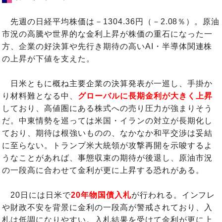
先週の日経平均株価は－1304.36円（－2.08％）。原油
市況の高騰や世界的な金利上昇が株価の重石になった一
方、企業の好決算や先行き期待の高いAI・半導体関連株
の上昇が下値を支えた。
日米ともに概ね主要企業の決算発表が一巡し、手掛か
り材料難となる中、
グローバルに長期金利が大きく上昇
しており、高値圏にある株式への売り圧力が強まりそう
だ。中東情勢を巡っては米国・イランの対立が長期化し
ており、期待は根強いものの、なかなか和平交渉は妥結
に至らない。トランプ米大統領が攻撃再開を示唆するよ
うなことがあれば、事態収束の期待が後退し、原油市況
の一段高に合わせて金利が更に上昇する恐れがある。
20日には日米で
20年物国債入札
が行われる。インフレ
や財政不安を背景に金利の一段高が警戒されており、入
札は低調になりやすい。入札結果を受けて金利が更に上