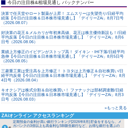
今日の注目株&相場見通し バックナンバー
決算で任天堂やロート製薬が上昇！ エムスリーは失望売り/日経平均
続落【今日の注目株＆日本株市場見通し】「デイリーZAi」8月7日号
（2026.08.07）
好決算の花王＆メルカリが年初来高値、花王は株主優待新設も！/日経
平均反落【今日の注目株＆日本株市場見通し】「デイリーZAi」8月6
日号（2026.08.06）
業績上方修正のイビデンがストップ高！ ダイキン・IHI下落/日経平均
急伸【今日の注目株＆日本株市場見通し】「デイリーZAi」8月5日号
（2026.08.05）
三菱重工業は受注高を上方修正！ トヨタは上方修正＆自社株買い/日
経平均反発【今日の注目株＆日本株市場見通し】「デイリーZAi」8月
4日号（2026.08.04）
キオクシアは株式分割＆自社株買い！ ファナックは部材調達難/日経
平均反落【今日の注目株＆日本株市場見通し】「デイリーZAi」8月3
日号（2026.08.03）
»もっと見る
ZAiオンライン アクセスランキング
定期預金の金利が高い銀行ランキング[2026年8月] 貯金をするなら、メ
ガバンクの3倍以上も高金利なSBI新生銀行など、お得な銀行を選ぶの