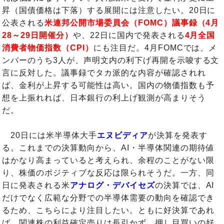
昇（国債価格は下落）する展開には注意したい。20日に
公表される
米連邦公開市場委員会（FOMC）議事録（4月
28～29日開催分）
や、22日に国内で発表される
4月全国
消費者物価指数（CPI）
にも注目だ。4月FOMCでは、メ
ンバーのうち3人が、声明文内の利下げ再開を示唆する文
言に反対した。議事録でタカ派的な内容が確認されれ
ば、金利が上昇する可能性は高い。国内の物価指数も予
想を上振れれば、日本銀行の利上げ観測が高まりそう
だ。
20日には米半導体大手
エヌビディア
が決算を発表す
る。これまでの決算動向から、AI・半導体関連の期待値
はかなり高まっていると考えられ、余程のことがない限
り、株価のポジティブな反応は限られそうだ。一方、同
日に発表される米
アナログ・デバイセズ
の決算では、AI
だけでなく広範な分野での半導体需要の動向を確認でき
るため、こちらにより注目したい。ともに好決算であれ
ば、関連株の利益確定売りは長引かず、押し目買いの好