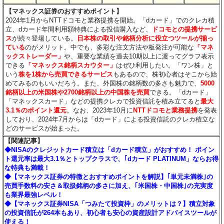
【マネックス証券のおすすめポイント】
2024年1月からNTTドコモと業務提携を開始。「dカード」でのクレカ積
立、dカード年間利用額特典による投信購入など、
ドコモとの提携サービ
ス
が続々登場している。
日本株の取引や銘柄分析に役立つツールが揃っ
ている
のがメリット。中でも、多彩な注文方法や板発注が可能な
「マネ
ックストレーダー」
や、重要な業績を過去10期以上に渡ってグラフ表示
できる
「マネックス銘柄スカウター」
はぜひ利用したい。「ワン株」と
いう
株を1株から売買できるサービス
もあるので、株初心者はそこから始
めてみるのもいいだろう。また、外国株の銘柄数の多さも魅力で、
5000
銘柄以上の米国株や2700銘柄以上の中国株を売買
できる。「dカード」
「マネックスカード」などの提携クレカで投資信託を積み立てると
最大
3.1％のポイント還元
。なお、2023年10月に
NTTドコモと業務提携
を発表
しており、2024年7月からは「dカード」による投資信託のクレカ積立な
どのサービスが始まった。
【関連記事】
◆NISAのクレジットカード積立は「dカード積立」がおすすめ！ ポイン
ト還元率は最大3.1％とトップクラスで、｢dカード PLATINUM」ならお得
な特典も満載！
◆【マネックス証券の特徴とおすすめポイントを解説】｢単元未満株｣の
売買手数料の安さ＆取扱銘柄の多さに加え、｢米国株・中国株｣の充実度
も業界最強レベル！
◆【マネックス証券NISA「つみたて投資枠」のメリットは？】積立対象
の投資信託が264本もあり、初心者も安心の資産設計アドバイスツールが
使える！