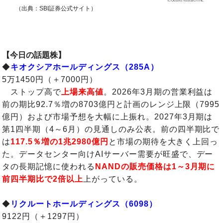
（出典：SBI証券公式サイト）
【今日の話題株】
◆
キオクシアホールディングス（285A）
5万1450円（＋7000円）
ストップ高で
上場来高値
。2026年3月期の営業利益は
前の期比92.7％増の8703億円と計画のレンジ上限（7995
億円）および市場予想を大幅に上振れ。2027年3月期は
第1四半期（4～6月）の見通しのみ公表。前の四半期比で
は
117.5％増の1兆2980億円
と市場の期待を大きく上回っ
た。データセンター向けAIサーバー需要が旺盛で、デー
タの長期記憶に使われる
NANDの販売価格は1～3月期に
前四半期比で2倍以上
上がっている。
◆
リクルートホールディングス（6098）
9122円（＋1297円）