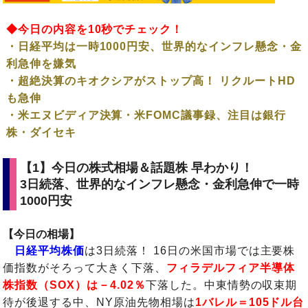
◆今日の内容を10秒でチェック！
・日経平均は一時1000円安、世界的なインフレ懸念・金
利急伸を嫌気
・超絶決算のキオクシアがストップ高！ リクルートHD
も急伸
・米エヌビディア決算・米FOMC議事録、注目は銀行
株・ダイセキ
【1】今日の株式相場＆話題株 早わかり！
3日続落、世界的なインフレ懸念・金利急伸で一時
1000円安
【今日の相場】
日経平均株価
は3日続落！ 16日の米国市場では主要株
価指数がそろって大きく下落、
フィラデルフィア半導体
株指数（SOX）は－4.02％
下落した。中東情勢の収束期
待が後退する中、NY原油先物相場は
1バレル＝105ドル台