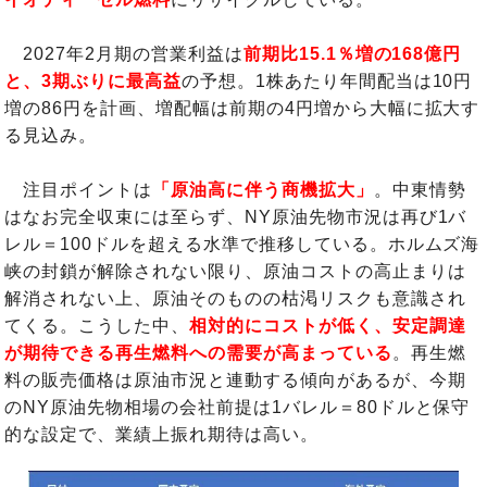
2027年2月期の営業利益は
前期比15.1％増の168億円
と、3期ぶりに最高益
の予想。1株あたり年間配当は10円
増の86円を計画、増配幅は前期の4円増から大幅に拡大す
る見込み。
注目ポイントは
「原油高に伴う商機拡大」
。中東情勢
はなお完全収束には至らず、NY原油先物市況は再び1バ
レル＝100ドルを超える水準で推移している。ホルムズ海
峡の封鎖が解除されない限り、原油コストの高止まりは
解消されない上、原油そのものの枯渇リスクも意識され
てくる。こうした中、
相対的にコストが低く、安定調達
が期待できる再生燃料への需要が高まっている
。再生燃
料の販売価格は原油市況と連動する傾向があるが、今期
のNY原油先物相場の会社前提は1バレル＝80ドルと保守
的な設定で、業績上振れ期待は高い。