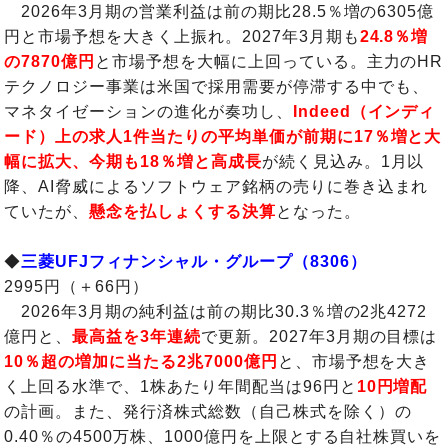
2026年3月期の営業利益は前の期比28.5％増の6305億
円と市場予想を大きく上振れ。2027年3月期も
24.8％増
の7870億円
と市場予想を大幅に上回っている。主力のHR
テクノロジー事業は米国で採用需要が停滞する中でも、
マネタイゼーションの進化が奏功し、
Indeed（インディ
ード）上の求人1件当たりの平均単価が前期に17％増と大
幅に拡大、今期も18％増と高成長
が続く見込み。1月以
降、AI脅威によるソフトウェア銘柄の売りに巻き込まれ
ていたが、
懸念を払しょくする決算
となった。
◆
三菱UFJフィナンシャル・グループ（8306）
2995円（＋66円）
2026年3月期の純利益は前の期比30.3％増の2兆4272
億円と、
最高益を3年連続
で更新。2027年3月期の目標は
10％超の増加に当たる2兆7000億円
と、市場予想を大き
く上回る水準で、1株あたり年間配当は96円と
10円増配
の計画。また、発行済株式総数（自己株式を除く）の
0.40％の4500万株、1000億円を上限とする自社株買いを