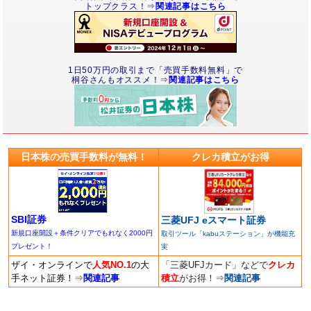
トップクラス！⇒
関連記事はこちら
1日50万円の取引まで「売買手数料無料」で
桐谷さんもオススメ！⇒
関連記事はこちら
日本株の売買手数料が無料！
クレカ積立がお得
SBI証券
三菱UFJ eスマート証券
新規口座開設＋条件クリアでもれなく2000円
取引ツール「kabuステーション」が機能充
プレゼント！
実
ザイ・オンラインで
人気NO.1
の大
「三菱UFJカード」などで
クレカ
手ネット証券！
⇒
関連記事
積立
がお得！
⇒
関連記事