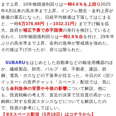
まで上昇、10年物国債利回りは
一時4.6％を上回り
2025
年4月以来の高水準まで上昇。インフレ懸念・金利上昇が
株価の重石になった。日経平均株価は下落してはじまる
と、一時
6万376.98円（－1032.31円）
まで下げ幅を拡
大。政府が
補正予算で赤字国債
の発行を検討していると
伝わり、10年物国債利回りは
一時2.8％台
を付け、29年半
ぶりの高水準まで上昇。金利の急伸が警戒感を強めた。
その後は下げ渋ったが、戻りは限られた。
SUBARU
をはじめとした自動車などの輸送用機器のほ
か、繊維製品、卸売、パルプ・紙、不動産、建設、鉄
鋼、電気・ガスなどの下落率が目立った。今日のX（旧ツ
イッター）の音声チャット「スペース」配信では、気に
なる
金利急伸の背景や今後の影響
について解説。他に
も、投資戦略の考え方、直近の決算で注目度の高かった
銘柄に対する投資スタンスなどについても解説したの
で、投資の参考にしてほしい。
【※Xスペース配信（5月18日）はコチラから】