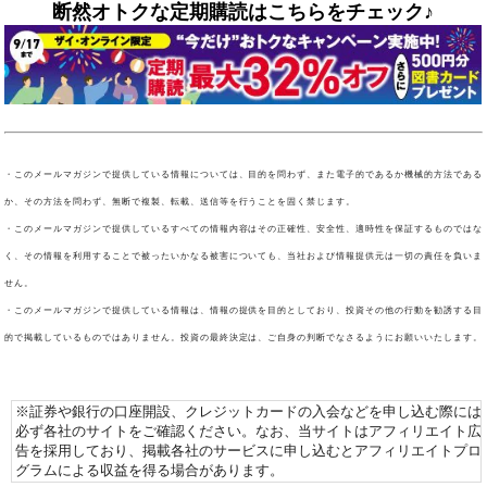
断然オトクな定期購読はこちらをチェック♪
・このメールマガジンで提供している情報については、目的を問わず、また電子的であるか機械的方法である
か、その方法を問わず、無断で複製、転載、送信等を行うことを固く禁じます。
・このメールマガジンで提供しているすべての情報内容はその正確性、安全性、適時性を保証するものではな
く、その情報を利用することで被ったいかなる被害についても、当社および情報提供元は一切の責任を負いま
せん。
・このメールマガジンで提供している情報は、情報の提供を目的としており、投資その他の行動を勧誘する目
的で掲載しているものではありません。投資の最終決定は、ご自身の判断でなさるようにお願いいたします。
※証券や銀行の口座開設、クレジットカードの入会などを申し込む際には
必ず各社のサイトをご確認ください。なお、当サイトはアフィリエイト広
告を採用しており、掲載各社のサービスに申し込むとアフィリエイトプロ
グラムによる収益を得る場合があります。