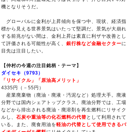
機となりそうだ。
グローバルに金利が上昇傾向を保つ中、現状、経済指
標から見える世界景気はいたって堅調だ。景気が大崩れ
する前兆がない間は、金利上昇は素直に利ザヤ改善とし
て評価される可能性が高く、
銀行株など金融セクター
に
目先は注目したい。
【仲村の今週の注目銘柄・テーマ】
ダイセキ（9793）
「リサイクル」「原油高メリット」
4335円（－55円）
産業廃棄物（廃油・廃液・汚泥など）処理大手。廃液
分野では国内シェアトップクラス。廃油分野では、工場
などから排出される廃油・廃溶剤を再生燃料にリサイク
ルし、
石炭や重油等の化石燃料の代替
として利用されて
いる。また、廃食用油を
軽油の代替として使用できるバ
イオディーゼル燃料
にリサイクルしている。