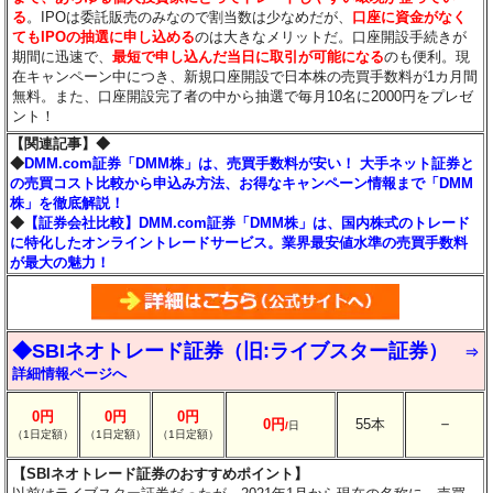
る
。IPOは委託販売のみなので割当数は少なめだが、
口座に資金がなく
てもIPOの抽選に申し込める
のは大きなメリットだ。口座開設手続きが
期間に迅速で、
最短で申し込んだ当日に取引が可能になる
のも便利。現
在キャンペーン中につき、新規口座開設で日本株の売買手数料が1カ月間
無料。また、口座開設完了者の中から抽選で毎月10名に2000円をプレゼ
ント！
【関連記事】◆
◆
DMM.com証券「DMM株」は、売買手数料が安い！ 大手ネット証券と
の売買コスト比較から申込み方法、お得なキャンペーン情報まで「DMM
株」を徹底解説！
◆
【証券会社比較】DMM.com証券「DMM株」は、国内株式のトレード
に特化したオンライントレードサービス。業界最安値水準の売買手数料
が最大の魅力！
◆SBIネオトレード証券（旧:ライブスター証券）
⇒
詳細情報ページへ
0円
0円
0円
－
0円
55本
/
日
（1日定額）
（1日定額）
（1日定額）
【SBIネオトレード証券のおすすめポイント】