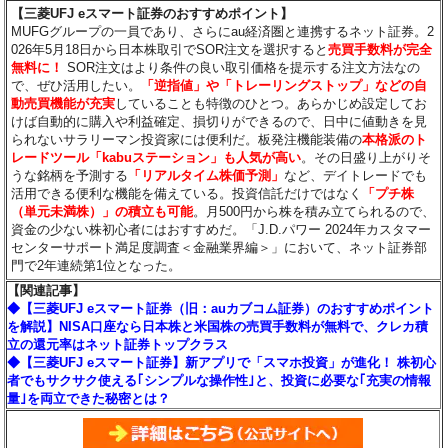
【三菱UFJ eスマート証券のおすすめポイント】
MUFGグループの一員であり、さらにau経済圏と連携するネット証券。2
026年5月18日から日本株取引でSOR注文を選択すると
売買手数料が完全
無料に！
SOR注文はより条件の良い取引価格を提示する注文方法なの
で、ぜひ活用したい。
「逆指値」や「トレーリングストップ」などの自
動売買機能が充実
していることも特徴のひとつ。あらかじめ設定してお
けば自動的に購入や利益確定、損切りができるので、日中に値動きを見
られないサラリーマン投資家には便利だ。板発注機能装備の
本格派のト
レードツール「kabuステーション」も人気が高い
。その日盛り上がりそ
うな銘柄を予測する
「リアルタイム株価予測」
など、デイトレードでも
活用できる便利な機能を備えている。投資信託だけではなく
「プチ株
（単元未満株）」の積立も可能
。月500円から株を積み立てられるので、
資金の少ない株初心者にはおすすめだ。「J.D.パワー 2024年カスタマー
センターサポート満足度調査＜金融業界編＞」において、ネット証券部
門で2年連続第1位となった。
【関連記事】
◆【三菱UFJ eスマート証券（旧：auカブコム証券）のおすすめポイント
を解説】NISA口座なら日本株と米国株の売買手数料が無料で、クレカ積
立の還元率はネット証券トップクラス
◆【三菱UFJ eスマート証券】新アプリで「スマホ投資」が進化！ 株初心
者でもサクサク使える｢シンプルな操作性｣と、投資に必要な｢充実の情報
量｣を両立できた秘密とは？