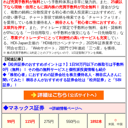
れば売買手数料が無料
という手数料体系は非常に魅力的。また、
25歳以
下なら現物・信用ともに国内株の売買手数料が完全無料！
資金が少な
く、複数の銘柄に分散投資する初心者の個人投資家にはおすすめだ。そ
の使い勝手は、チャート形状で銘柄を検索できる「チャートフォリオ」
を愛用している株主優待名人・
桐谷さんも「初心者に特におすすめ」と
太鼓判を押す
。また、デイトレード限定で手数料が無料、金利・貸株料
が0%になる「一日信用取引」や手数料が激安になる「一日先物取引」な
ど、
専業デイトレーダーにとって利便性の高いサービスも充実
してい
る。HDI-Japan主催の「HDI格付けベンチマーク」2025年証券業界では、
「問合せ窓口」「Webサポート」2部門で3年連続「三つ星」を獲得。
※ 株式売買手数料に1約定ごとのプランがないので、1日定額制プランを掲載。
【関連記事】
◆【松井証券のおすすめポイントは？】1日50万円以下の株取引は手数料
0円（無料）！ その他の無料サービスと個性派投資情報も紹介
◆「株初心者」におすすめの証券会社を株主優待名人・桐谷広人さんに
聞いてみた！ 桐谷さんがおすすめする証券会社は「松井証券」と「SBI
証券」！
◆マネックス証券
⇒詳細情報ページへ
○
99円
115円
275円
550円
1892本
/日
米国、中国