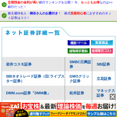
定期預金の金利が高い
銀行ランキングを公開！ 今、
もっともお得
なのは○○
銀行だった！
株主優待名人・
桐谷さんのお墨付き
！ 株式
投資初心者
におすすめのネッ
ト証券はココ！
SMBC日興証
岩井コスモ証券
SBI証券
券
SBIネオトレード証券（旧:ライブス
GMOクリッ
立花証券
ター証券）
ク証券
マネックス
DMM.com証券「DMM株」
松井証券
証券
三菱UFJ eスマート証券（旧:auカ
楽天証券
ブコム証券）