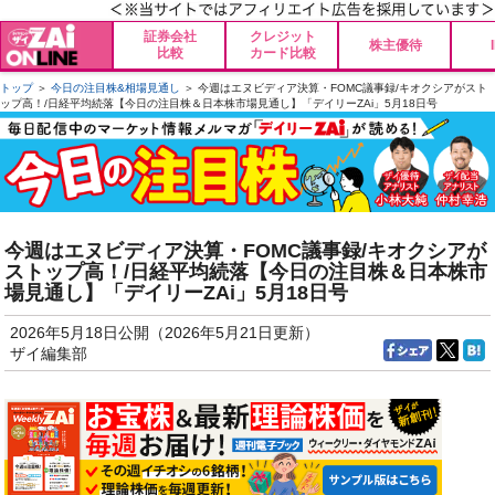
証券会社
クレジット
株主優待
比較
カード比較
トップ
＞
今日の注目株&相場見通し
＞ 今週はエヌビディア決算・FOMC議事録/キオクシアがスト
ップ高！/日経平均続落【今日の注目株＆日本株市場見通し】「デイリーZAi」5月18日号
今週はエヌビディア決算・FOMC議事録/キオクシアが
ストップ高！/日経平均続落【今日の注目株＆日本株市
場見通し】「デイリーZAi」5月18日号
2026年5月18日公開（2026年5月21日更新）
ザイ編集部