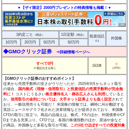
▼【ザイ限定】2000円プレゼントの特典情報も掲載！▼
1約定ごと
1日定額
（税込）
（税込）
投資信託
外国株
※1
10万円
20万円
50万円
50万円
◆GMOクリック証券
⇒詳細情報ページへ
○
すべて0円
163本
（CFD）
※電話注文を除く
【GMOクリック証券のおすすめポイント】
従来から売買手数料の安さがウリだったが、2025年9月からネット取引
の場合、
国内株式（現物・信用取引）と投資信託の売買手数料が完全無
料に！
コストにうるさい
株主優待名人・桐谷広人さんも利用
していると
か。
信用取引の金利については、大手ネット証券よりも低く設定
されて
おり、一般信用売りも可能だ！ 米国株の情報では、瞬時にAIが翻訳する
英語ニュースやグラフ化された決算情報などが提供されており、米国株
CFDの取引に役立つ。商品の品揃えは、株式、FXのほか、外国債券やCF
Dまである充実ぶり。CFDでは、各国の株価指数のほか、原油や金など
の商品、外国株など多彩な取引が可能。
この1社でほぼすべての投資対象