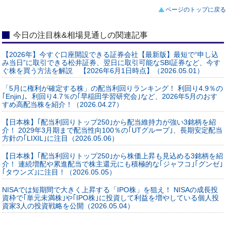
ページのトップに戻る
今日の注目株&相場見通しの関連記事
【2026年】今すぐ口座開設できる証券会社【最新版】最短で“申し込
み当日”に取引できる松井証券、翌日に取引可能なSBI証券など、今す
ぐ株を買う方法を解説 【2026年6月1日時点】（2026.05.01）
「5月に権利が確定する株」の配当利回りランキング！ 利回り4.9％の
｢Enjin｣、利回り4.7％の｢早稲田学習研究会｣など、2026年5月のおす
すめ高配当株を紹介！（2026.04.27）
【日本株】｢配当利回りトップ250｣から配当維持力が強い3銘柄を紹
介！ 2029年3月期まで配当性向100％の｢UTグループ｣、長期安定配当
方針の｢LIXIL｣に注目（2026.05.06）
【日本株】｢配当利回りトップ250｣から株価上昇も見込める3銘柄を紹
介！ 連続増配や累進配当で株主還元にも積極的な｢ジャフコ｣｢グンゼ｣
｢タウンズ｣に注目！（2026.05.05）
NISAでは短期間で大きく上昇する「IPO株」を狙え！ NISAの成長投
資枠で｢単元未満株｣や｢IPO株｣に投資して利益を増やしている個人投
資家3人の投資戦略を公開（2026.05.04）