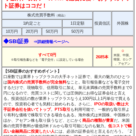
ト証券はココだ！
株式売買手数料
（税込）
1約定ごと
1日定額
投資信託
外国株
10万円
20万円
50万円
50万円
◆SBI証券
⇒詳細情報ページへ
○
すべて0円
米国、中国、
2685本
韓国、ロシア
※取引報告書などを「電子交付」に設定している場合
、アセアン
【SBI証券のおすすめポイント】
口座数では業界トップクラスの大手ネット証券で、最大の魅力のひとつ
は
国内株式の売買手数料が完全無料
なこと。取引報告書などを電子交付
するだけで、現物取引、信用取引に加え、単元未満株の売買手数料まで0
円になるので、売買コストに関しては圧倒的にお得な証券会社と言え
る。投資信託の数が業界トップクラスなうえ100円以上1円単位で買える
ので、投資初心者でも気軽に始められる。さらに、
IPOの取扱い数は大
手証券会社を抜いてトップ
。
PTS取引
も利用可能で、一般的な取引所よ
り有利な価格で株取引できる場合もある。海外株式は米国株、中国株の
ほか、アセアン株も取り扱うなど、とにかく
商品の種類が豊富
だ。米国
株の売買手数料が最低0米ドルから取引可能になのも魅力。
低コストで幅
広い金融商品に投資したい人
には、必須の証券会社と言えるだろう。「2