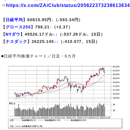
⇒
https://x.com/ZAiClub/status/20562237323861363
【
日経平均
】60815.95円
↓
（-593.34円）
【
グロース250
】798.21
↑
（+2.37）
【
NYダウ
】49526.17ドル
↓↓
（-537.29ドル、15日）
【
ナスダック
】26225.145
↓↓
（-410.077、15日）
■日経平均株価チャート／日足・6カ月