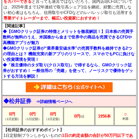
をカバーできる
と言っても過言ではないだろう。国内店頭CFDについて
は、2025年度まで12年連続で取引高シェア1位を継続。頻繁に売買しな
い初心者はもちろん、信用取引やCFDなどのレバレッジ取引も活用する
専業デイトレーダーまで、幅広い投資家におすすめ！
【関連記事】
◆【GMOクリック証券の特徴とメリットを徹底解説！】日本株の売買手
数料が無料のうえ、米国株から金まで世界中の商品を売買できるCFDや
高機能アプリが魅力
◆GMOクリック証券が“業界最安値水準”の売買手数料を維持できる2つ
の理由とは？ 機能充実の新アプリのリリースで、スマホでもPCに負けな
い投資環境を実現！
◆「株主優待のタダ取り(クロス取引)」で得するなら、GMOクリック証
券がおすすめ！ 一般信用の「売建」を使って、ノーリスクで優待をゲッ
トする方法を解説！
◆松井証券
⇒詳細情報ページへ
○
0円
0円
0円
0円
1956本
/日
米国
（1日定額）
（1日定額）
（1日定額）
【松井証券のおすすめポイント】
1日定額制プランしかないものの
1日の約定金額の合計が50万円以下であ