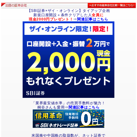
【SBI証券×ザイ・オンライン】タイアップ企画
新規口座開設＋条件クリアした人
全員に
現金2000円プレゼント！
⇒
関連記事はこちら
「業界最安値水準」の売買手数料が魅力！
桐谷さんも愛用⇒
関連記事はこちら
米国株や中国株の取扱数が、ネット証券で