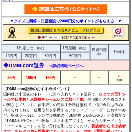
▼クイズに回答＋口座開設で2000円分のポイントがもらえる！▼
1約定ごと
1日定額
（税込）
（税込）
投資信託
外国株
※1
10万円
20万円
50万円
50万円
◆DMM.com証券
⇒詳細情報ページへ
○
－
－
88円
106円
198円
米国
【DMM.com証券のおすすめポイント】
国内株と米国株のトレードに力を入れたネット証券で、
ひとつの取引ツ
ールで日本株と米国株をシームレスに取引可能
。信用取引の売買コスト
の安さもメリット。信用取引の売買手数料は無料で、信用金利も低めに
抑えられており、信用取引を多用するアクティブトレーダーにおすすめ
だ。取引ツールは、シンプル機能の「DMM株 STANDARD」と高機能な
「DMM株 PRO+」の2種類。スマホ用アプリも「かんたんモード」と
「ノーマルモード」を使い分ける形になっており、
初級者から中上級者
まで、あらゆる個人投資家にとってトレードしやすい環境が整ってい