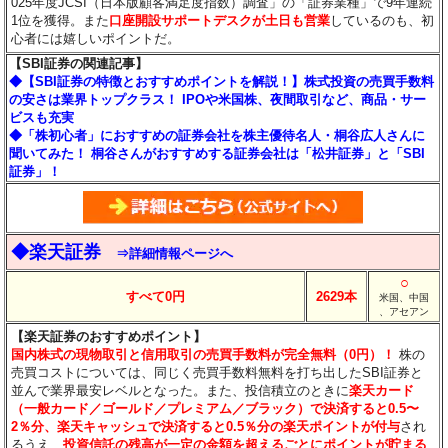
025年度JCSI（日本版顧客満足度指数）調査」の「証券業種」で9年連続
1位を獲得。また
口座開設サポートデスクが土日も営業
しているのも、初
心者には嬉しいポイントだ。
【SBI証券の関連記事】
◆【SBI証券の特徴とおすすめポイントを解説！】株式投資の売買手数料
の安さは業界トップクラス！ IPOや米国株、夜間取引など、商品・サー
ビスも充実
◆「株初心者」におすすめの証券会社を株主優待名人・桐谷広人さんに
聞いてみた！ 桐谷さんがおすすめする証券会社は「松井証券」と「SBI
証券」！
◆楽天証券
⇒詳細情報ページへ
○
すべて0円
2629本
米国、中国
、アセアン
【楽天証券のおすすめポイント】
国内株式の現物取引と信用取引の売買手数料が完全無料（0円）！
株の
売買コストについては、同じく売買手数料無料を打ち出したSBI証券と
並んで業界最安レベルとなった。また、投信積立のときに
楽天カード
（一般カード／ゴールド／プレミアム／ブラック）で決済すると0.5〜
2％分
、楽天キャッシュで決済すると0.5％分
の楽天ポイントが付与
され
るうえ、
投資信託の残高が一定の金額を超えるごとにポイントが貯まる