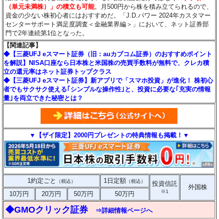
（単元未満株）」の積立も可能
。月500円から株を積み立てられるので、
資金の少ない株初心者にはおすすめだ。「J.D.パワー 2024年カスタマー
センターサポート満足度調査＜金融業界編＞」において、ネット証券部
門で2年連続第1位となった。
【関連記事】
◆【三菱UFJ eスマート証券（旧：auカブコム証券）のおすすめポイント
を解説】NISA口座なら日本株と米国株の売買手数料が無料で、クレカ積
立の還元率はネット証券トップクラス
◆【三菱UFJ eスマート証券】新アプリで「スマホ投資」が進化！ 株初心
者でもサクサク使える｢シンプルな操作性｣と、投資に必要な｢充実の情報
量｣を両立できた秘密とは？
▼【ザイ限定】2000円プレゼントの特典情報も掲載！▼
1約定ごと
1日定額
（税込）
（税込）
投資信託
外国株
※1
10万円
20万円
50万円
50万円
◆GMOクリック証券
⇒詳細情報ページへ