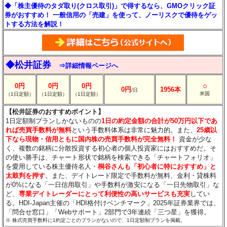
◆「株主優待のタダ取り(クロス取引)」で得するなら、GMOクリック証
券がおすすめ！ 一般信用の「売建」を使って、ノーリスクで優待をゲッ
トする方法を解説！
◆松井証券
⇒詳細情報ページへ
○
0円
0円
0円
0円
1956本
/日
米国
（1日定額）
（1日定額）
（1日定額）
【松井証券のおすすめポイント】
1日定額制プランしかないものの
1日の約定金額の合計が50万円以下であ
れば売買手数料が無料
という手数料体系は非常に魅力的。また、
25歳以
下なら現物・信用ともに国内株の売買手数料が完全無料！
資金が少な
く、複数の銘柄に分散投資する初心者の個人投資家にはおすすめだ。そ
の使い勝手は、チャート形状で銘柄を検索できる「チャートフォリオ」
を愛用している株主優待名人・
桐谷さんも「初心者に特におすすめ」と
太鼓判を押す
。また、デイトレード限定で手数料が無料、金利・貸株料
が0%になる「一日信用取引」や手数料が激安になる「一日先物取引」な
ど、
専業デイトレーダーにとって利便性の高いサービスも充実
してい
る。HDI-Japan主催の「HDI格付けベンチマーク」2025年証券業界では、
「問合せ窓口」「Webサポート」2部門で3年連続「三つ星」を獲得。
※ 株式売買手数料に1約定ごとのプランがないので、1日定額制プランを掲載。