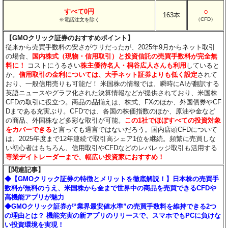
○
すべて0円
163本
（CFD）
※電話注文を除く
【GMOクリック証券のおすすめポイント】
従来から売買手数料の安さがウリだったが、2025年9月からネット取引
の場合、
国内株式（現物・信用取引）と投資信託の売買手数料が完全無
料に！
コストにうるさい
株主優待名人・桐谷広人さんも利用
していると
か。
信用取引の金利については、大手ネット証券よりも低く設定
されて
おり、一般信用売りも可能だ！ 米国株の情報では、瞬時にAIが翻訳する
英語ニュースやグラフ化された決算情報などが提供されており、米国株
CFDの取引に役立つ。商品の品揃えは、株式、FXのほか、外国債券やCF
Dまである充実ぶり。CFDでは、各国の株価指数のほか、原油や金など
の商品、外国株など多彩な取引が可能。
この1社でほぼすべての投資対象
をカバーできる
と言っても過言ではないだろう。国内店頭CFDについて
は、2025年度まで12年連続で取引高シェア1位を継続。頻繁に売買しな
い初心者はもちろん、信用取引やCFDなどのレバレッジ取引も活用する
専業デイトレーダーまで、幅広い投資家におすすめ！
【関連記事】
◆【GMOクリック証券の特徴とメリットを徹底解説！】日本株の売買手
数料が無料のうえ、米国株から金まで世界中の商品を売買できるCFDや
高機能アプリが魅力
◆GMOクリック証券が“業界最安値水準”の売買手数料を維持できる2つ
の理由とは？ 機能充実の新アプリのリリースで、スマホでもPCに負けな
い投資環境を実現！