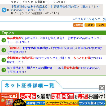
ラカンリチェルカ（村瀬 智一）（2026.8.7）
【普通預金の金利を徹底比較！】 普通預金金利の高さで選ぶ！「おす
すめのネット銀行」一覧！
ザイ・オンライン編集部（2019.11.1）
»アクセスランキング一覧
Topics
年会費無料
でも還元率1.0％以上は当たり前！ おすすめの高還元クレジッ
トカードはコレ！
「新NISA」
おすすめ証券会社は？
｢手数料｣｢投資信託＆米国株の取扱数｣な
どで徹底比較！
定期預金の金利が高い
銀行ランキングを公開！ 今、
もっともお得
なのは○○
銀行だった！
株主優待名人・
桐谷さんのお墨付き
！ 株式
投資初心者
におすすめのネッ
ト証券はココ！