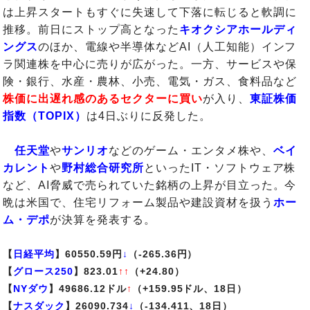
は上昇スタートもすぐに失速して下落に転じると軟調に
推移。前日にストップ高となった
キオクシアホールディ
ングス
のほか、電線や半導体などAI（人工知能）インフ
ラ関連株を中心に売りが広がった。一方、サービスや保
険・銀行、水産・農林、小売、電気・ガス、食料品など
株価に出遅れ感のあるセクターに買い
が入り、
東証株価
指数（TOPIX）
は4日ぶりに反発した。
任天堂
や
サンリオ
などのゲーム・エンタメ株や、
ベイ
カレント
や
野村総合研究所
といったIT・ソフトウェア株
など、AI脅威で売られていた銘柄の上昇が目立った。今
晩は米国で、住宅リフォーム製品や建設資材を扱う
ホー
ム・デポ
が決算を発表する。
【
日経平均
】60550.59円
↓
（-265.36円）
【
グロース250
】823.01
↑↑
（+24.80）
【
NYダウ
】49686.12ドル
↑
（+159.95ドル、18日）
【
ナスダック
】26090.734
↓
（-134.411、18日）