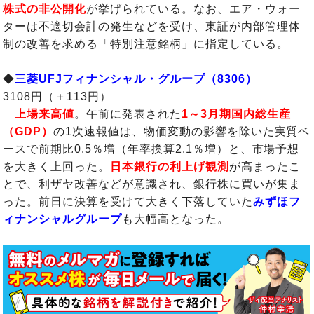
株式の非公開化
が挙げられている。なお、エア・ウォー
ターは不適切会計の発生などを受け、東証が内部管理体
制の改善を求める「特別注意銘柄」に指定している。
◆
三菱UFJフィナンシャル・グループ（8306）
3108円（＋113円）
上場来高値
。午前に発表された
1～3月期国内総生産
（GDP）
の1次速報値は、物価変動の影響を除いた実質ベ
ースで前期比0.5％増（年率換算2.1％増）と、市場予想
を大きく上回った。
日本銀行の利上げ観測
が高まったこ
とで、利ザヤ改善などが意識され、銀行株に買いが集ま
った。前日に決算を受けて大きく下落していた
みずほフ
ィナンシャルグループ
も大幅高となった。