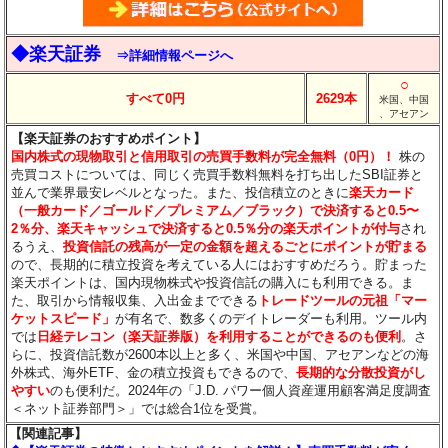
◆楽天証券
⇒詳細情報ページへ
○
すべて0円
2629本
米国、中国
、アセアン
【楽天証券のおすすめポイント】
国内株式の現物取引と信用取引の売買手数料が完全無料（0円）！
株の
売買コストについては、同じく売買手数料無料を打ち出したSBI証券と
並んで業界最安レベルとなった。また、投信積立のときに
楽天カード
（一般カード／ゴールド／プレミアム／ブラック）で決済すると0.5〜
2％分
、楽天キャッシュで決済すると0.5％分
の楽天ポイントが付与
され
るうえ、
投資信託の残高が一定の金額を超えるごとにポイントが貯まる
ので、長期的に積立投資を考えている人にはおすすめだろう。貯まった
楽天ポイントは、国内現物株式や投資信託の購入にも利用できる。ま
た、取引から情報収集、入出金までできる
トレードツールの元祖「マー
ケットスピード」
が有名で、数多くのデイトレーダーも利用。ツール内
では
日経テレコン（楽天証券版）を利用することができるのも便利
。さ
らに、投資信託数が2600本以上と多く、米国や中国、アセアンなどの海
外株式、海外ETF、金の積立投資もできるので、
長期的な分散投資がし
やすい
のも便利だ。2024年の「J.D. パワー個人資産運用顧客満足度調査
＜ネット証券部門＞」では総合1位を受賞。
【関連記事】