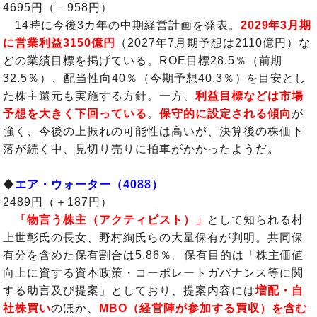
4695円（－958円）
14時に今後3カ年の中期経営計画を発表。
2029年3月期
に営業利益3150億円
（2027年7月期予想は2110億円）な
どの業績目標を掲げている。ROE目標28.5％（前期
32.5％）、配当性向40％（今期予想40.3％）を目安とし
た株主還元も実施する方針。一方、
利益目標などは市場
予想を大きく下回っている
。
保守的に設定される傾向
が
強く、今後の上振れの可能性は高いが、決算後の株価下
落が続く中、見切り売りに拍車がかかったようだ。
◆
エア・ウォーター（4088）
2489円（＋187円）
「物言う株主（アクティビスト）」
として知られる村
上世彰氏の長女、野村絢氏らの大量保有が判明。共同保
有分を含めた保有割合は5.86％。保有目的は「株主価値
向上に資する資本政策・コーポレートガバナンス等に関
する助言及び提案」としており、提案内容には
増配・自
社株買い
のほか、
MBO（経営陣が参加する買収）を含む