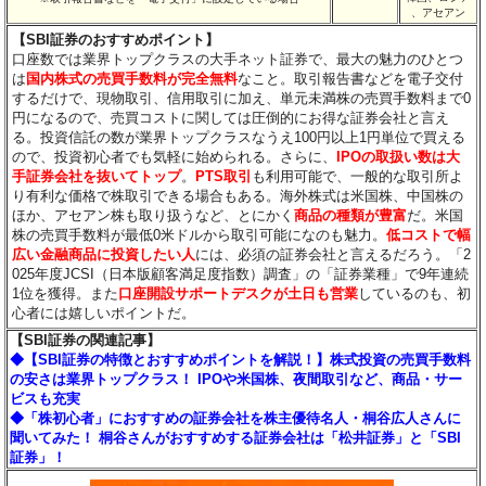
、アセアン
【SBI証券のおすすめポイント】
口座数では業界トップクラスの大手ネット証券で、最大の魅力のひとつ
は
国内株式の売買手数料が完全無料
なこと。取引報告書などを電子交付
するだけで、現物取引、信用取引に加え、単元未満株の売買手数料まで0
円になるので、売買コストに関しては圧倒的にお得な証券会社と言え
る。投資信託の数が業界トップクラスなうえ100円以上1円単位で買える
ので、投資初心者でも気軽に始められる。さらに、
IPOの取扱い数は大
手証券会社を抜いてトップ
。
PTS取引
も利用可能で、一般的な取引所よ
り有利な価格で株取引できる場合もある。海外株式は米国株、中国株の
ほか、アセアン株も取り扱うなど、とにかく
商品の種類が豊富
だ。米国
株の売買手数料が最低0米ドルから取引可能になのも魅力。
低コストで幅
広い金融商品に投資したい人
には、必須の証券会社と言えるだろう。「2
025年度JCSI（日本版顧客満足度指数）調査」の「証券業種」で9年連続
1位を獲得。また
口座開設サポートデスクが土日も営業
しているのも、初
心者には嬉しいポイントだ。
【SBI証券の関連記事】
◆【SBI証券の特徴とおすすめポイントを解説！】株式投資の売買手数料
の安さは業界トップクラス！ IPOや米国株、夜間取引など、商品・サー
ビスも充実
◆「株初心者」におすすめの証券会社を株主優待名人・桐谷広人さんに
聞いてみた！ 桐谷さんがおすすめする証券会社は「松井証券」と「SBI
証券」！