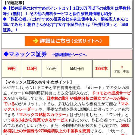
【関連記事】
◆【松井証券のおすすめポイントは？】1日50万円以下の株取引は手数料
0円（無料）！ その他の無料サービスと個性派投資情報も紹介
◆「株初心者」におすすめの証券会社を株主優待名人・桐谷広人さんに
聞いてみた！ 桐谷さんがおすすめする証券会社は「松井証券」と「SBI
証券」！
◆マネックス証券
⇒詳細情報ページへ
○
99円
115円
275円
550円
1892本
/日
米国、中国
【マネックス証券のおすすめポイント】
2024年1月からNTTドコモと業務提携を開始。「dカード」でのクレカ積
立、dカード年間利用額特典による投信購入など、
ドコモとの提携サービ
ス
が続々登場している。
日本株の取引や銘柄分析に役立つツールが揃っ
ている
のがメリット。中でも、多彩な注文方法や板発注が可能な
「マネ
ックストレーダー」
や、重要な業績を過去10期以上に渡ってグラフ表示
できる
「マネックス銘柄スカウター」
はぜひ利用したい。「ワン株」と
いう
株を1株から売買できるサービス
もあるので、株初心者はそこから始
めてみるのもいいだろう。また、外国株の銘柄数の多さも魅力で、
5000
銘柄以上の米国株や2700銘柄以上の中国株を売買
できる。「dカード」