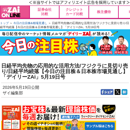
証券会社
クレジット
株主優待
比較
カード比較
トップ
＞
今日の注目株&相場見通し
＞ 日経平均先物の応用的な活用方法/フジクラに見切り売り/日
経平均続落【今日の注目株＆日本株市場見通し】「デイリーZAi」5月19日号
日経平均先物の応用的な活用方法/フジクラに見切り売
り/日経平均続落【今日の注目株＆日本株市場見通し】
「デイリーZAi」5月19日号
2026年5月19日公開
ザイ編集部