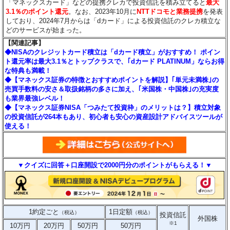
「マネックスカード」などの提携クレカで投資信託を積み立てると
最大
3.1％のポイント還元
。なお、2023年10月に
NTTドコモと業務提携
を発表
しており、2024年7月からは「dカード」による投資信託のクレカ積立な
どのサービスが始まった。
【関連記事】
◆NISAのクレジットカード積立は「dカード積立」がおすすめ！ ポイン
ト還元率は最大3.1％とトップクラスで、｢dカード PLATINUM」ならお得
な特典も満載！
◆【マネックス証券の特徴とおすすめポイントを解説】｢単元未満株｣の
売買手数料の安さ＆取扱銘柄の多さに加え、｢米国株・中国株｣の充実度
も業界最強レベル！
◆【マネックス証券NISA「つみたて投資枠」のメリットは？】積立対象
の投資信託が264本もあり、初心者も安心の資産設計アドバイスツールが
使える！
▼クイズに回答＋口座開設で2000円分のポイントがもらえる！▼
1約定ごと
1日定額
（税込）
（税込）
投資信託
外国株
※1
10万円
20万円
50万円
50万円