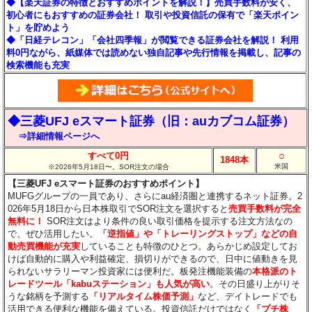
◆【楽天証券の特徴とおすすめポイントを解説！】売買手数料が安く、
初心者にもおすすめの証券会社！ 取引や投資信託の保有で「楽天ポイン
ト」を貯めよう
◆「日経テレコン」「会社四季報」が閲覧できる証券会社を解説！ 利用
料0円ながら、紙媒体では読めない独自記事や先行情報を掲載し、記事の
検索機能も充実
◆三菱UFJ eスマート証券（旧：auカブコム証券）
⇒詳細情報ページへ
○
すべて0円
1848本
米国
※2026年5月18日〜。SOR注文の場合
【三菱UFJ eスマート証券のおすすめポイント】
MUFGグループの一員であり、さらにau経済圏と連携するネット証券。2
026年5月18日から日本株取引でSOR注文を選択すると
売買手数料が完全
無料に！
SOR注文はより条件の良い取引価格を提示する注文方法なの
で、ぜひ活用したい。
「逆指値」や「トレーリングストップ」などの自
動売買機能が充実
していることも特徴のひとつ。あらかじめ設定してお
けば自動的に購入や利益確定、損切りができるので、日中に値動きを見
られないサラリーマン投資家には便利だ。板発注機能装備の
本格派のト
レードツール「kabuステーション」も人気が高い
。その日盛り上がりそ
うな銘柄を予測する
「リアルタイム株価予測」
など、デイトレードでも
活用できる便利な機能を備えている。投資信託だけではなく
「プチ株