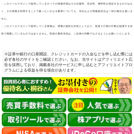
・このメールマガジンで提供しているすべての情報内容はその正確性、安全性、適時性を保証するものではな
く、その情報を利用することで被ったいかなる被害についても、当社および情報提供元は一切の責任を負いま
せん。
・このメールマガジンで提供している情報は、情報の提供を目的としており、投資その他の行動を勧誘する目
的で掲載しているものではありません。投資の最終決定は、ご自身の判断でなさるようにお願いいたします。
※証券や銀行の口座開設、クレジットカードの入会などを申し込む際には
必ず各社のサイトをご確認ください。なお、当サイトはアフィリエイト広
告を採用しており、掲載各社のサービスに申し込むとアフィリエイトプロ
グラムによる収益を得る場合があります。