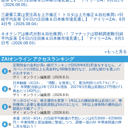
（2026.08.05）
三菱重工業は受注高を上方修正！ トヨタは上方修正＆自社株買い/日
経平均反発【今日の注目株＆日本株市場見通し】「デイリーZAi」8月
4日号（2026.08.04）
キオクシアは株式分割＆自社株買い！ ファナックは部材調達難/日経
平均反落【今日の注目株＆日本株市場見通し】「デイリーZAi」8月3
日号（2026.08.03）
»もっと見る
ZAiオンライン アクセスランキング
定期預金の金利が高い銀行ランキング[2026年8月] 貯金をするなら、メ
ガバンクの3倍以上も高金利なSBI新生銀行など、お得な銀行を選ぶの
がおすすめ！
ザイ・オンライン編集部（2026.8.3）
日本触媒（4114）、「増配」を発表して、配当利回りが5.7％にアッ
プ！ 年間配当額は1年で23.8％増加、2027年3月期は前期比27円増の｢1
株あたり140円｣に
ザイ・オンライン編集部（2026.8.8）
サッポロビール、株主優待を変更！ 1年以上の継続保有は必須だが、権
利獲得に必要な最低投資額は5分の1になり、3年以上保有時の優待品の
額面が大幅アップ！
ザイ・オンライン編集部（2026.8.8）
来週（8/10～8/14）の日経平均株価の予想レンジは6万3000～6万9000
円！ 中東情勢と原油価格に警戒しつつ、調整一巡のAI･半導体関連の押
し目を狙おう！