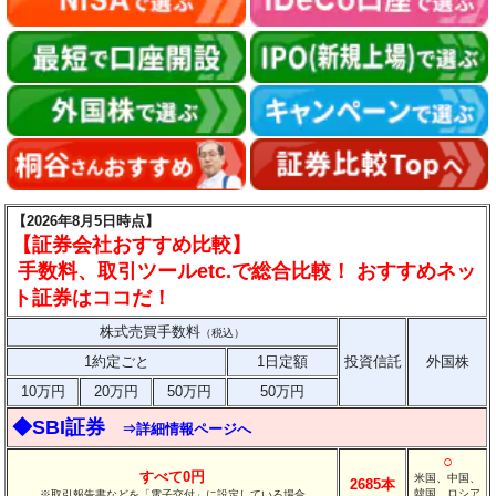
【2026年8月5日時点】
【証券会社おすすめ比較】
手数料、取引ツールetc.で総合比較！ おすすめネッ
ト証券はココだ！
株式売買手数料
（税込）
1約定ごと
1日定額
投資信託
外国株
10万円
20万円
50万円
50万円
◆SBI証券
⇒詳細情報ページへ
○
すべて0円
米国、中国、
2685本
韓国、ロシア
※取引報告書などを「電子交付」に設定している場合