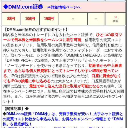
◆DMM.com証券
⇒詳細情報ページへ
○
－
－
88円
106円
198円
米国
【DMM.com証券のおすすめポイント】
国内株と米国株のトレードに力を入れたネット証券で、
ひとつの取引ツ
ールで日本株と米国株をシームレスに取引可能
。信用取引の売買コスト
の安さもメリット。信用取引の売買手数料は無料で、信用金利も低めに
抑えられており、信用取引を多用するアクティブトレーダーにおすすめ
だ。取引ツールは、シンプル機能の「DMM株 STANDARD」と高機能な
「DMM株 PRO+」の2種類。スマホ用アプリも「かんたんモード」と
「ノーマルモード」を使い分ける形になっており、
初級者から中上級者
まで、あらゆる個人投資家にとってトレードしやすい環境が整ってい
る
。IPOは委託販売のみなので割当数は少なめだが、
口座に資金がなく
てもIPOの抽選に申し込める
のは大きなメリットだ。口座開設手続きが
期間に迅速で、
最短で申し込んだ当日に取引が可能になる
のも便利。現
在キャンペーン中につき、新規口座開設で日本株の売買手数料が1カ月間
無料。また、口座開設完了者の中から抽選で毎月10名に2000円をプレゼ
ント！
【関連記事】◆
◆
DMM.com証券「DMM株」は、売買手数料が安い！ 大手ネット証券と
の売買コスト比較から申込み方法、お得なキャンペーン情報まで「DMM
株」を徹底解説！