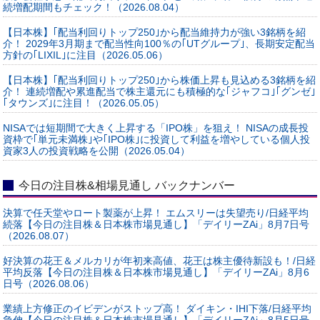
続増配期間もチェック！（2026.08.04）
【日本株】｢配当利回りトップ250｣から配当維持力が強い3銘柄を紹
介！ 2029年3月期まで配当性向100％の｢UTグループ｣、長期安定配当
方針の｢LIXIL｣に注目（2026.05.06）
【日本株】｢配当利回りトップ250｣から株価上昇も見込める3銘柄を紹
介！ 連続増配や累進配当で株主還元にも積極的な｢ジャフコ｣｢グンゼ｣
｢タウンズ｣に注目！（2026.05.05）
NISAでは短期間で大きく上昇する「IPO株」を狙え！ NISAの成長投
資枠で｢単元未満株｣や｢IPO株｣に投資して利益を増やしている個人投
資家3人の投資戦略を公開（2026.05.04）
今日の注目株&相場見通し バックナンバー
決算で任天堂やロート製薬が上昇！ エムスリーは失望売り/日経平均
続落【今日の注目株＆日本株市場見通し】「デイリーZAi」8月7日号
（2026.08.07）
好決算の花王＆メルカリが年初来高値、花王は株主優待新設も！/日経
平均反落【今日の注目株＆日本株市場見通し】「デイリーZAi」8月6
日号（2026.08.06）
業績上方修正のイビデンがストップ高！ ダイキン・IHI下落/日経平均
急伸【今日の注目株＆日本株市場見通し】「デイリーZAi」8月5日号