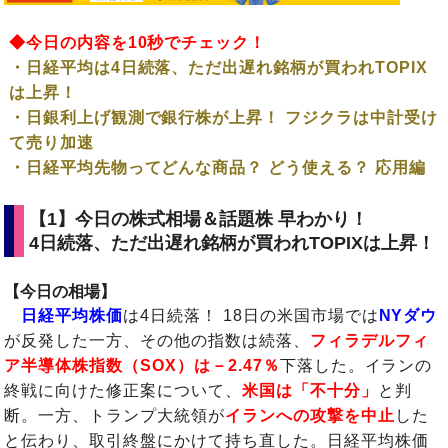
◆今日の内容を10秒でチェック！
・日経平均は4日続落、ただ出遅れ銘柄が買われTOPIX
は上昇！
・日銀利上げ観測で銀行株が上昇！ フジクラは中計受け
て売り加速
・日経平均先物ってどんな商品？ どう使える？ 応用編
【1】今日の株式相場＆話題株 早わかり！
4日続落、ただ出遅れ銘柄が買われTOPIXは上昇！
【今日の相場】
日経平均株価
は4日続落！ 18日の米国市場では
NYダウ
が反発した一方、その他の指数は続落、
フィラデルフィ
ア半導体株指数（SOX）は－2.47％
下落した。イランの
終戦に向けた修正案について、
米国は「不十分」
と判
断。一方、トランプ大統領が
イランへの攻撃を中止
した
と伝わり、取引終盤にかけて持ち直した。日経平均株価