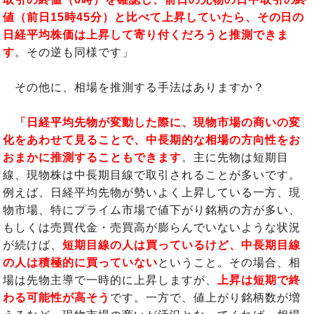
値（前日15時45分）と比べて上昇していたら、その日の
日経平均株価は上昇して寄り付くだろうと推測できま
す
。その逆も同様です」
その他に、相場を推測する手法はありますか？
「日経平均先物が変動した際に、現物市場の商いの変
化をあわせて見ることで、中長期的な相場の方向性をお
おまかに推測することもできます
。主に先物は短期目
線、現物株は中長期目線で取引されることが多いです。
例えば、日経平均先物が勢いよく上昇している一方、現
物市場、特にプライム市場で値下がり銘柄の方が多い、
もしくは売買代金・売買高が膨らんでいないような状況
が続けば、
短期目線の人は買っているけど、中長期目線
の人は積極的に買っていない
ということ。その場合、相
場は先物主導で一時的に上昇しますが、
上昇は短期で終
わる可能性が高そう
です。一方で、値上がり銘柄数が増