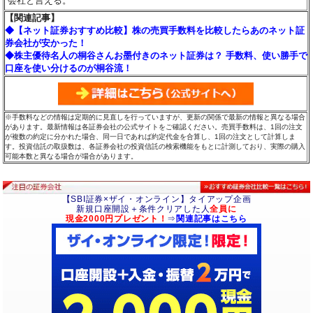
会社と言える。
【関連記事】
◆【ネット証券おすすめ比較】株の売買手数料を比較したらあのネット証
券会社が安かった！
◆株主優待名人の桐谷さんお墨付きのネット証券は？ 手数料、使い勝手で
口座を使い分けるのが桐谷流！
※手数料などの情報は定期的に見直しを行っていますが、更新の関係で最新の情報と異なる場合
があります。最新情報は各証券会社の公式サイトをご確認ください。売買手数料は、1回の注文
が複数の約定に分かれた場合、同一日であれば約定代金を合算し、1回の注文として計算しま
す。投資信託の取扱数は、各証券会社の投資信託の検索機能をもとに計測しており、実際の購入
可能本数と異なる場合が場合があります。
【SBI証券×ザイ・オンライン】タイアップ企画
新規口座開設＋条件クリアした人
全員に
現金2000円プレゼント！
⇒
関連記事はこちら