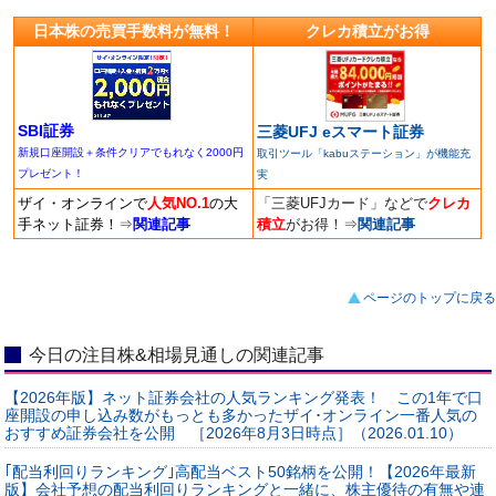
日本株の売買手数料が無料！
クレカ積立がお得
SBI証券
三菱UFJ eスマート証券
新規口座開設＋条件クリアでもれなく2000円
取引ツール「kabuステーション」が機能充
プレゼント！
実
ザイ・オンラインで
人気NO.1
の大
「三菱UFJカード」などで
クレカ
手ネット証券！
⇒
関連記事
積立
がお得！
⇒
関連記事
ページのトップに戻る
今日の注目株&相場見通しの関連記事
【2026年版】ネット証券会社の人気ランキング発表！ この1年で口
座開設の申し込み数がもっとも多かったザイ･オンライン一番人気の
おすすめ証券会社を公開 ［2026年8月3日時点］（2026.01.10）
｢配当利回りランキング｣高配当ベスト50銘柄を公開！【2026年最新
版】会社予想の配当利回りランキングと一緒に、株主優待の有無や連