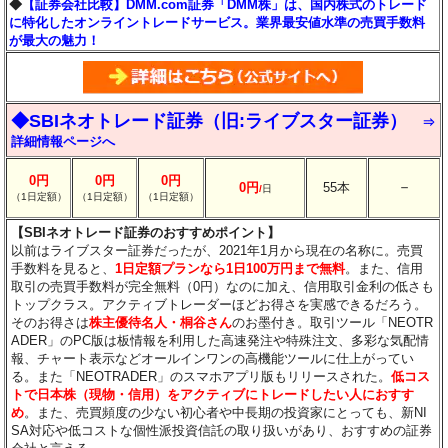
◆
【証券会社比較】DMM.com証券「DMM株」は、国内株式のトレード
に特化したオンライントレードサービス。業界最安値水準の売買手数料
が最大の魅力！
◆SBIネオトレード証券（旧:ライブスター証券）
⇒
詳細情報ページへ
0円
0円
0円
－
0円
55本
/
日
（1日定額）
（1日定額）
（1日定額）
【SBIネオトレード証券のおすすめポイント】
以前はライブスター証券だったが、2021年1月から現在の名称に。売買
手数料を見ると、
1日定額プランなら1日100万円まで無料
。また、信用
取引の売買手数料が完全無料（0円）なのに加え、信用取引金利の低さも
トップクラス。アクティブトレーダーほどお得さを実感できるだろう。
そのお得さは
株主優待名人・桐谷さん
のお墨付き。取引ツール「NEOTR
ADER」のPC版は板情報を利用した高速発注や特殊注文、多彩な気配情
報、チャート表示などオールインワンの高機能ツールに仕上がってい
る。また「NEOTRADER」のスマホアプリ版もリリースされた。
低コス
トで日本株（現物・信用）をアクティブにトレードしたい人におすす
め
。また、売買頻度の少ない初心者や中長期の投資家にとっても、新NI
SA対応や低コストな個性派投資信託の取り扱いがあり、おすすめの証券