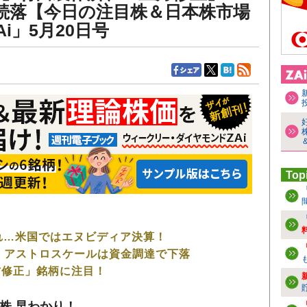
均続落【今日の注目株＆日本株市場
i」5月20日号
Top
！
れ…米国ではエヌビディア決算！
、アストロスケールは資金調達で下落
方修正」銘柄に注目！
株 早わかり！