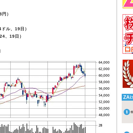
18円）
）
24ドル、19日）
024、19日）
月
ZA