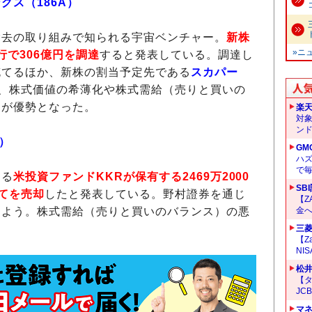
グス（186A）
去の取り組みで知られる宇宙ベンチャー。
新株
»ニ
行で306億円を調達
すると発表している。調達し
充てるほか、新株の割当予定先である
スカパー
、株式価値の希薄化や株式需給（売りと買いの
りが優勢となった。
楽
対
ン
5）
GM
ハ
で
ある
米投資ファンドKKRが保有する2469万2000
SB
全てを売却
したと発表している。野村證券を通じ
【Z
もよう。株式需給（売りと買いのバランス）の悪
金へ
三菱
【Z
NI
松
【タ
JC
マ