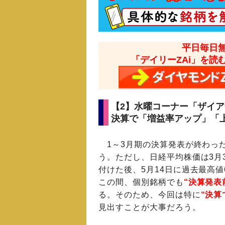
平日毎日
「デイリーZAi」を読
【2】水曜コーナー「ザイ
決算で「増益率アップ」「
1～3月期の決算発表が終わっ
う。ただし、日経平均株価は3月3
付けた後、5月14日に過去最高値
この間、個別銘柄でも
“決算発表
る。そのため、今回は特に
“決
見出すことが大事だろう。