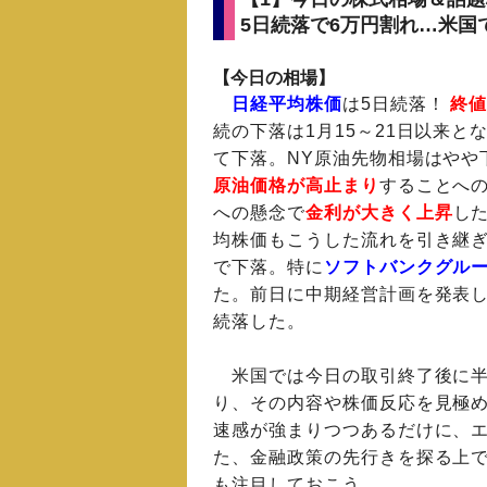
5日続落で6万円割れ…米国
【今日の相場】
日経平均株価
は5日続落！
終値
続の下落は1月15～21日以来と
て下落。NY原油先物相場はやや
原油価格が高止まり
することへ
への懸念で
金利が大きく上昇
し
均株価もこうした流れを引き継
で下落。特に
ソフトバンクグル
た。前日に中期経営計画を発表
続落した。
米国では今日の取引終了後に半
り、その内容や株価反応を見極
速感が強まりつつあるだけに、
た、金融政策の先行きを探る上
も注目しておこう。