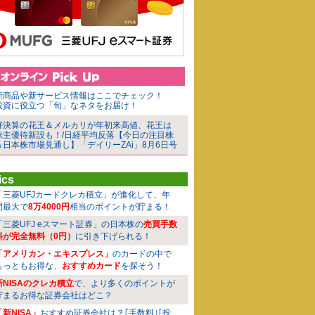
新商品や新サービス情報はここでチェック！
投資に役立つ「旬」なネタをお届け！
好決算の花王＆メルカリが年初来高値、花王は
株主優待新設も！/日経平均反落【今日の注目株
＆日本株市場見通し】「デイリーZAi」8月6日号
ics
「三菱UFJカードクレカ積立」が進化して、年
間最大で
8万4000円
相当のポイントが貯まる！
「三菱UFJ eスマート証券」の日本株の
売買手数
料が完全無料（0円）
に引き下げられる！
「アメリカン・エキスプレス」
のカードの中で
もっともお得な、
おすすめカード
を探そう！
新NISAのクレカ積立
で、より多くのポイントが
貯まるお得な証券会社はどこ？
「新NISA」
おすすめ証券会社は？｢手数料｣｢投