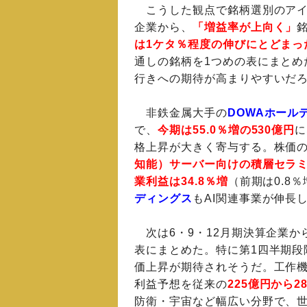
こうした観点で銘柄選別のアイ
企業から、
「増益率が上向く」
は1ケタ％程度の伸びにとどまっ
通しの銘柄を1つめの表にまとめ
行きへの期待が高まりやすいだ
非鉄金属大手の
DOWAホール
で、
今期は55.0％増の530億円
に
格上昇が大きく寄与する。株価
知能）サーバー向けの積層セラミ
業利益は34.8％増
（前期は0.8
ディングス
もAI関連事業が伸長
次は6・9・12月期決算企業か
表にまとめた。特に第1四半期段
価上昇が期待されそうだ。工作
利益予想を従来の
225億円から2
防衛・宇宙など幅広い分野で、