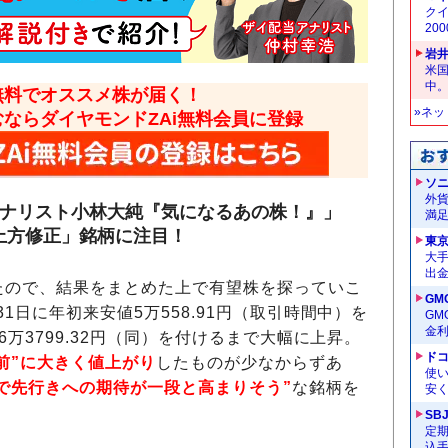
クイ
20
岩
米
中
無料でオススメ株が届く！
»ネ
むならダイヤモンドZAi無料会員に登録
ソ
外
アナリスト小林大純『気になるあの株！』」
満
上方修正」銘柄に注目！
東
大手
出
たので、結果をまとめた上で有望株を探っていこ
GM
1日に年初来安値5万558.91円（取引時間中）を
G
金
6万3799.32円（同）を付けるまで大幅に上昇。
ドコ
前”に大きく値上がり
したものが少なからずあ
使い
算で先行きへの期待が一段と高まりそう”
な銘柄を
安く
SB
定
込