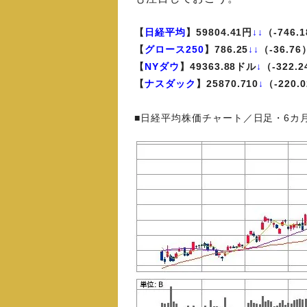
【
日経平均
】59804.41円
↓↓
（-746.
【
グロース250
】786.25
↓↓
（-36.76
【
NYダウ
】49363.88ドル
↓
（-322.
【
ナスダック
】25870.710
↓
（-220.
■日経平均株価チャート／日足・6カ