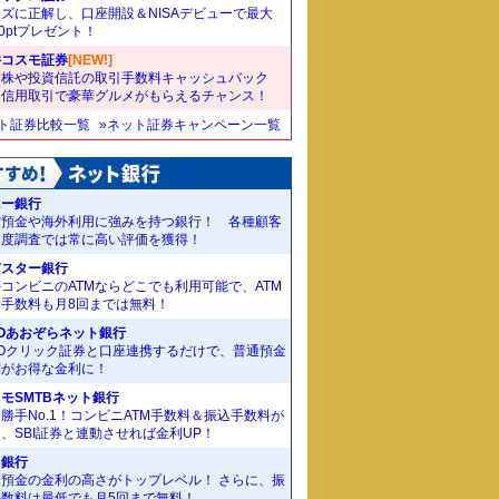
ズに正解し、口座開設＆NISAデビューで最大
00ptプレゼント！
井コスモ証券
[NEW!]
国株や投資信託の取引手数料キャッシュバック
。信用取引で豪華グルメがもらえるチャンス！
ット証券比較一覧
»ネット証券キャンペーン一覧
ニー銀行
貨預金や海外利用に強みを持つ銀行！ 各種顧客
足度調査では常に高い評価を獲得！
京スター銀行
コンビニのATMならどこでも利用可能で、ATM
金手数料も月8回までは無料！
Oあおぞらネット銀行
MOクリック証券と口座連携するだけで、普通預金
利がお得な金利に！
モSMTBネット銀行
勝手No.1！コンビニATM手数料＆振込手数料が
、SBI証券と連動させれば金利UP！
J銀行
期預金の金利の高さがトップレベル！ さらに、振
手数料は最低でも月5回まで無料！