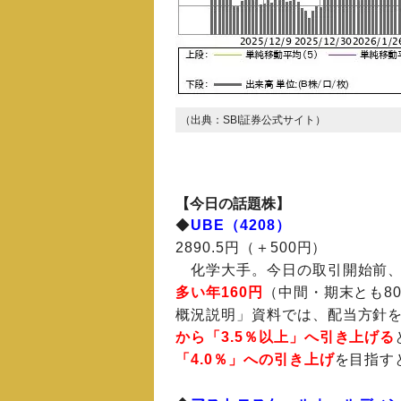
（出典：SBI証券公式サイト）
【今日の話題株】
◆
UBE（4208）
2890.5円（＋500円）
化学大手。今日の取引開始前
多い年160円
（中間・期末とも8
概況説明」資料では、配当方針
から「3.5％以上」へ引き上げる
「4.0％」への引き上げ
を目指す