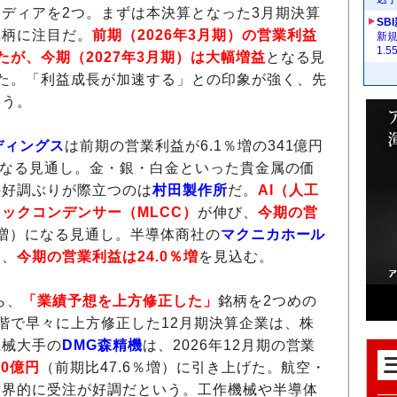
ディアを2つ。まずは本決算となった3月期決算
SB
銘柄に注目だ。
前期（2026年3月期）の営業利益
新
1.
たが、今期（2027年3月期）は大幅増益
となる見
た。「利益成長が加速する」との印象が強く、先
ろう。
ディングス
は前期の営業利益が6.1％増の341億円
なる見通し。金・銀・白金といった貴金属の価
の好調ぶりが際立つのは
村田製作所
だ。
AI（人工
ックコンデンサー（MLCC）
が伸び、
今期の営
％増）になる見通し。半導体商社の
マクニカホール
し、
今期の営業利益は24.0％増
を見込む。
ら、
「業績予想を上方修正した」
銘柄を2つめの
階で早々に上方修正した12月期決算企業は、株
機械大手の
DMG森精機
は、2026年12月期の営業
80億円
（前期比47.6％増）に引き上げた。航空・
世界的に受注が好調だという。工作機械や半導体