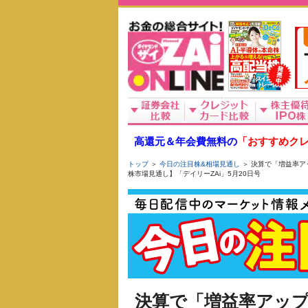
高還元＆年会費無料の
「おすすめクレ
トップ
＞
今日の注目株&相場見通し
＞ 決算で「増益率ア
株市場見通し】「デイリーZAi」5月20日号
決算で「増益率アップ