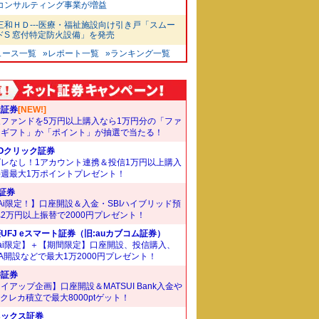
コンサルティング事業が増益
三和ＨＤ---医療・福祉施設向け引き戸「スムー
ドS 窓付特定防火設備」を発売
ュース一覧
»レポート一覧
»ランキング一覧
天証券
[NEW!]
象ファンドを5万円以上購入なら1万円分の「ファ
ドギフト」か「ポイント」が抽選で当たる！
Oクリック証券
ズレなし！1アカウント連携＆投信1万円以上購入
毎週最大1万ポイントプレゼント！
I証券
Ai限定！】口座開設＆入金・SBIハイブリッド預
2万円以上振替で2000円プレゼント！
UFJ eスマート証券（旧:auカブコム証券）
ai限定】＋【期間限定】口座開設、投信購入、
SA開設などで最大1万2000円プレゼント！
井証券
イアップ企画】口座開設＆MATSUI Bank入金や
Bクレカ積立で最大8000ptゲット！
ネックス証券