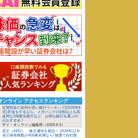
iオンライン アクセスランキング
定期預金の金利が高い銀行ランキング[2026年8
月] 貯金をするなら、メガバンクの3倍以上も高
金利なSBI新生銀行など、お得な銀行を選ぶの
がおすすめ！
ザイ・オンライン編集部（2026.8.3）
花王（4452）、株主優待を新設！ 2026年12月
末の保有株数が400株未満なら｢抽選で自社製