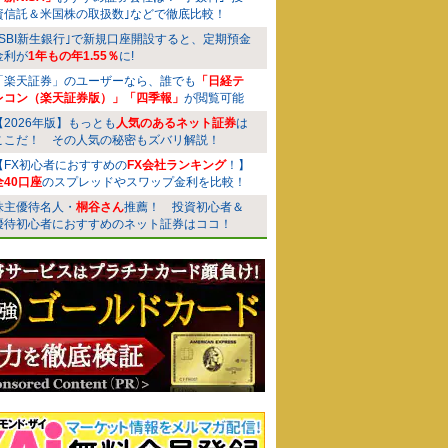
資信託＆米国株の取扱数｣などで徹底比較！
｢SBI新生銀行｣で新規口座開設すると、定期預金
金利が
1年もの年1.55％
に!
「楽天証券」のユーザーなら、誰でも
「日経テ
レコン（楽天証券版）」「四季報」
が閲覧可能
【2026年版】もっとも
人気のあるネット証券
は
ここだ！ その人気の秘密もズバリ解説！
【FX初心者におすすめの
FX会社ランキング
！】
全40口座
のスプレッドやスワップ金利を比較！
株主優待名人・
桐谷さん
推薦！ 投資初心者＆
優待初心者におすすめのネット証券はココ！