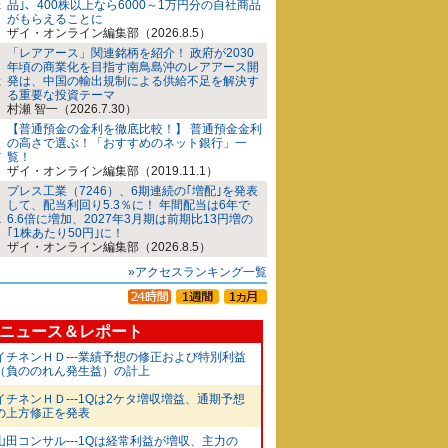
品｣、400株以上なら6000～1万円分の自社商品
がもらえることに
ザイ・オンライン編集部（2026.8.5）
「レアアース」関連銘柄を紹介！ 政府が2030
年頃の商業化を目指す南鳥島沖のレアアース開
発は、中国の輸出規制による供給不足を解決す
る重要な投資テーマ
村瀬 智一（2026.7.30）
【普通預金の金利を徹底比較！】 普通預金金利
の高さで選ぶ！「おすすめのネット銀行」一
覧！
ザイ・オンライン編集部（2019.11.1）
プレス工業（7246）、6期連続の｢増配｣を発表
して、配当利回り5.3％に！ 年間配当は6年で
6.6倍に増加、2027年3月期は前期比13円増の
｢1株あたり50円｣に！
ザイ・オンライン編集部（2026.8.5）
»アクセスランキング一覧
ニュース＆レポート
イチネンＨＤ---業績予想の修正および特別利益
（負ののれん発生益）の計上
イチネンＨＤ---1Qは2ケタ増収増益、通期予想
の上方修正を発表
山田コンサル---1Qは経常利益が増収、主力の