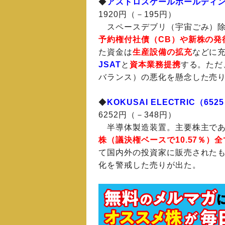
◆
アストロスケールホールディン
1920円（－195円）
スペースデブリ（宇宙ごみ）除
予約権付社債（CB）や新株の発
た資金は
生産設備の拡充
などに
JSAT
と
資本業務提携
する。ただ
バランス）の悪化を懸念した売
◆
KOKUSAI ELECTRIC（652
6252円（－348円）
半導体製造装置。主要株主で
株（議決権ベースで10.57％）
て国内外の投資家に販売された
化を警戒した売りが出た。