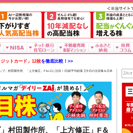
ジットカード」12枚
を徹底比較！>>
ップ」村田製作所、「上方修正」F＆LCに注目！/日経平均続落【今日の注目株＆日本
」村田製作所、「上方修正」F＆