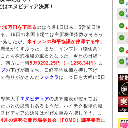
ではエヌビディア決算！
で6万円を下回る
のは今月1日以来、5営業日連
なる。19日の米国市場では主要株価指数がそろっ
下落したが、
米イランの和平協議が停滞する中、
の懸念がくすぶった。また、インフレ（物価高）
たことも株式相場の重石となった。今日の日経平
ぎ、朝方に一時
5万9292.25円（－1258.34円）
ま
ープ
の下げが目立ち、日経平均株価を押し下げ
して売りがかさんだ
フジクラ
は、今日も大幅に5日
導体大手
エヌビディア
の決算発表が控えてお
めたいとの思惑もあるようだ。ハイテク相場の減
エヌビディアの決算はがぜん重みを増しそう。ま
で
4月の連邦公開市場委員会（FOMC）議事要旨
に